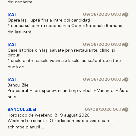
din capacita ...
IASI
09/08/2026 08:09
Opera Iași, luptă finală între doi candidați
* concursul pentru conducerea Operei Nationale Romane
din Iasi intră ...
IASI
09/08/2026 08:09
Case istorice din Iași salvate prin restaurante, clinici și
birouri
* unele dintre casele vechi ale Iasului au scăpat de uitare
după ce ...
IASI
09/08/2026 08:05
Bancul Zilei
Profesorul: - Ion, spune-mi un timp verbal. - Vacanta. - Ăsta
nu e ...
BANCUL ZILEI
09/08/2026 06:19
Horoscop de weekend, 8–9 august 2026
Weekend cu scantei! O zodie primeste o veste care ii
schimbă planuril ...