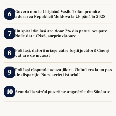
de 33.000 de euro îi poate schimba viața.
Guvern nou la Chișinău! Vasile Tofan promite
aderarea Republicii Moldova la UE până în 2028
Un spital din Iași are doar 2% din paturi ocupate.
Noile date CNAS, surprinzătoare
Poli Iași, datorii uriașe către foștii jucători! Cine și
cât are de încasat
Poli Iași răspunde acuzațiilor: „Clubul era la un pas
de dispariție. Nu rescrieți istoria!”
Scandal la vârful puterii pe angajările din Sănătate