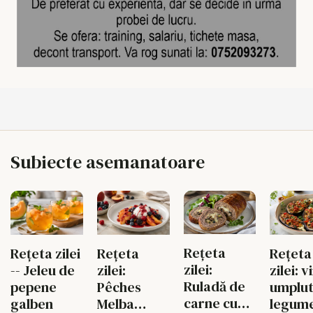
Subiecte asemanatoare
Rețeta
Rețeta zilei
Rețeta
Rețeta
zilei:
-- Jeleu de
zilei:
zilei: 
Ruladă de
pepene
Pêches
umplut
carne cu
galben
Melba
legume