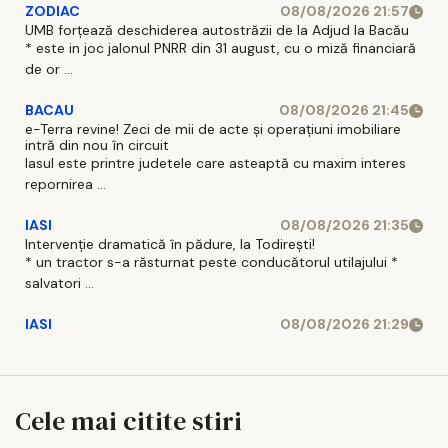
ZODIAC
08/08/2026 21:57
UMB forțează deschiderea autostrăzii de la Adjud la Bacău
* este in joc jalonul PNRR din 31 august, cu o miză financiară
de or ...
BACAU
08/08/2026 21:45
e-Terra revine! Zeci de mii de acte și operațiuni imobiliare
intră din nou în circuit
Iasul este printre judetele care asteaptă cu maxim interes
repornirea ...
IASI
08/08/2026 21:35
Intervenție dramatică în pădure, la Todirești!
* un tractor s-a răsturnat peste conducătorul utilajului *
salvatori ...
IASI
08/08/2026 21:29
Cele mai citite stiri