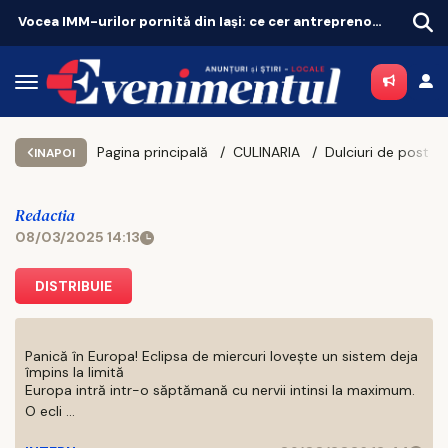
Vocea IMM-urilor pornită din Iași: ce cer antreprenorii de la noul buget UE
Pagina principală
CULINARIA
INAPOI
Redactia
08/03/2025 14:13
DISTRIBUIE
Panică în Europa! Eclipsa de miercuri lovește un sistem deja
împins la limită
Europa intră intr-o săptămană cu nervii intinsi la maximum.
O ecli ...