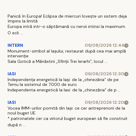
Panică în Europa! Eclipsa de miercuri lovește un sistem deja
împins la limită
Europa intră intr-o săptămană cu nervii intinsi la maximum.
O ecli ...
INTERN
09/08/2026 12:44
Monument-simbol al Iaşului, restaurat după cea mai amplă
intervenţie
Sala Gotică a Mănăstirii „Sfinţii Trei Ierarhi”, locul ...
IASI
09/08/2026 12:30
Independența energetică la Iași: de la „chinezăria” de pe
Temu la sistemul de 7.000 de euro
Independenta energetică la Iasi: de la „chinezăria” de p ...
IASI
09/08/2026 12:20
Vocea IMM-urilor pornită din Iași: ce cer antreprenorii de la
noul buget UE
* patronatele cer ca viitorul buget european să fie construit
după n ...