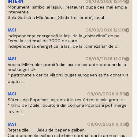
INTERN
09/08/2026 12:44
Monument-simbol al Iaşului, restaurat după cea mai amplă
intervenţie
Sala Gotică a Mănăstirii „Sfinţii Trei Ierarhi”, locul ...
IASI
09/08/2026 12:30
Independența energetică la Iași: de la „chinezăria” de pe
Temu la sistemul de 7.000 de euro
Independenta energetică la Iasi: de la „chinezăria” de p ...
IASI
09/08/2026 12:20
Vocea IMM-urilor pornită din Iași: ce cer antreprenorii de la
noul buget UE
* patronatele cer ca viitorul buget european să fie construit
după n ...
IASI
09/08/2026 11:58
Sătenii din Popricani, așteptați la testări medicale gratuite
* timp de 12 zile, locuitorii din comuna Popricani pot merge
la verifi ...
IASI
09/08/2026 11:36
Rețeta zilei -- Jeleu de pepene galben
Cand pepenele galben este bine copt si foarte aromat, nu