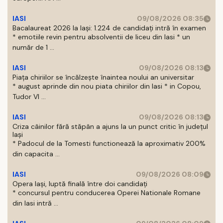
IASI
09/08/2026 08:35
Bacalaureat 2026 la Iași: 1.224 de candidați intră în examen
* emotiile revin pentru absolventii de liceu din Iasi * un
număr de 1 ...
IASI
09/08/2026 08:13
Piața chiriilor se încălzește înaintea noului an universitar
* august aprinde din nou piata chiriilor din Iasi * in Copou,
Tudor Vl ...
IASI
09/08/2026 08:13
Criza câinilor fără stăpân a ajuns la un punct critic în județul
Iași
* Padocul de la Tomesti functionează la aproximativ 200%
din capacita ...
IASI
09/08/2026 08:09
Opera Iași, luptă finală între doi candidați
* concursul pentru conducerea Operei Nationale Romane
din Iasi intră ...