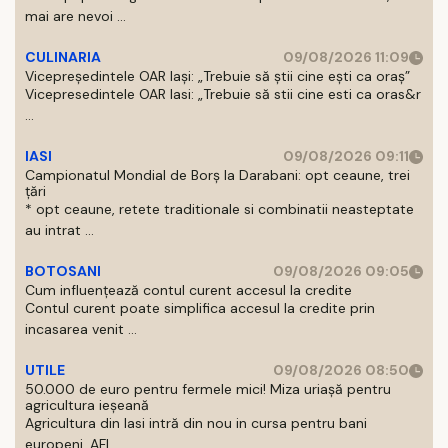
mai are nevoi ...
CULINARIA
09/08/2026 11:09
Vicepreședintele OAR Iași: „Trebuie să știi cine ești ca oraș”
Vicepresedintele OAR Iasi: „Trebuie să stii cine esti ca oras&r
...
IASI
09/08/2026 09:11
Campionatul Mondial de Borș la Darabani: opt ceaune, trei
țări
* opt ceaune, retete traditionale si combinatii neasteptate
au intrat ...
BOTOSANI
09/08/2026 09:05
Cum influențează contul curent accesul la credite
Contul curent poate simplifica accesul la credite prin
incasarea venit ...
UTILE
09/08/2026 08:50
50.000 de euro pentru fermele mici! Miza uriașă pentru
agricultura ieșeană
Agricultura din Iasi intră din nou in cursa pentru bani
europeni. AFI ...