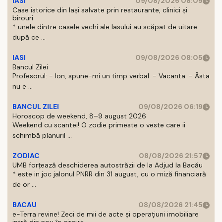
IASI
09/08/2026 08:09
Case istorice din Iași salvate prin restaurante, clinici și
birouri
* unele dintre casele vechi ale Iasului au scăpat de uitare
după ce ...
IASI
09/08/2026 08:05
Bancul Zilei
Profesorul: - Ion, spune-mi un timp verbal. - Vacanta. - Ăsta
nu e ...
BANCUL ZILEI
09/08/2026 06:19
Horoscop de weekend, 8–9 august 2026
Weekend cu scantei! O zodie primeste o veste care ii
schimbă planuril ...
ZODIAC
08/08/2026 21:57
UMB forțează deschiderea autostrăzii de la Adjud la Bacău
* este in joc jalonul PNRR din 31 august, cu o miză financiară
de or ...
BACAU
08/08/2026 21:45
e-Terra revine! Zeci de mii de acte și operațiuni imobiliare