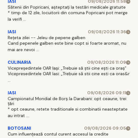
IASI
09/08/2026 11:58
Sătenii din Popricani, așteptați la testări medicale gratuite
* timp de 12 zile, locuitorii din comuna Popricani pot merge
la verifi ...
IASI
09/08/2026 11:36
Rețeta zilei -- Jeleu de pepene galben
Cand pepenele galben este bine copt si foarte aromat, nu
mai are nevoi ...
CULINARIA
09/08/2026 11:09
Vicepreședintele OAR Iași: „Trebuie să știi cine ești ca oraș”
Vicepresedintele OAR Iasi: „Trebuie să stii cine esti ca oras&r
...
IASI
09/08/2026 09:11
Campionatul Mondial de Borș la Darabani: opt ceaune, trei
țări
* opt ceaune, retete traditionale si combinatii neasteptate
au intrat ...
BOTOSANI
09/08/2026 09:05
Cum influențează contul curent accesul la credite