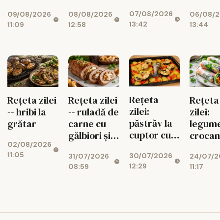
ciuperci,
pentru
gustoa
07/08/2026
09/08/2026
08/08/2026
06/08/
dovlecei și
diabetici,
de pos
13:42
11:09
12:58
13:44
mozzarella
cu fructe
de sezon
Rețeta
Rețeta zilei
Rețeta zilei
Rețeta
zilei:
-- hribi la
-- ruladă de
zilei:
păstrăv la
grătar
carne cu
legum
cuptor cu
gălbiori și
crocan
02/08/2026
legume de
mozzarella
foi de 
11:05
30/07/2026
31/07/2026
24/07/2
vară
gata r
12:29
08:59
11:17