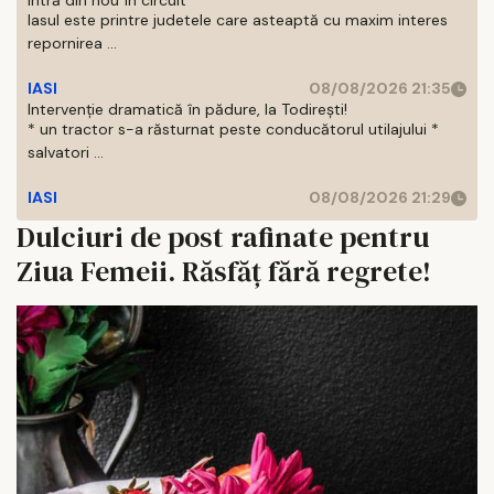
intră din nou în circuit
Iasul este printre judetele care asteaptă cu maxim interes
repornirea ...
IASI
08/08/2026 21:35
Intervenție dramatică în pădure, la Todirești!
* un tractor s-a răsturnat peste conducătorul utilajului *
salvatori ...
IASI
08/08/2026 21:29
Dulciuri de post rafinate pentru
Ziua Femeii. Răsfăț fără regrete!