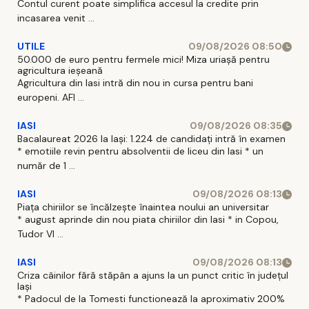
Contul curent poate simplifica accesul la credite prin
incasarea venit ...
UTILE
09/08/2026 08:50
50.000 de euro pentru fermele mici! Miza uriașă pentru
agricultura ieșeană
Agricultura din Iasi intră din nou in cursa pentru bani
europeni. AFI ...
IASI
09/08/2026 08:35
Bacalaureat 2026 la Iași: 1.224 de candidați intră în examen
* emotiile revin pentru absolventii de liceu din Iasi * un
număr de 1 ...
IASI
09/08/2026 08:13
Piața chiriilor se încălzește înaintea noului an universitar
* august aprinde din nou piata chiriilor din Iasi * in Copou,
Tudor Vl ...
IASI
09/08/2026 08:13
Criza câinilor fără stăpân a ajuns la un punct critic în județul
Iași
* Padocul de la Tomesti functionează la aproximativ 200%