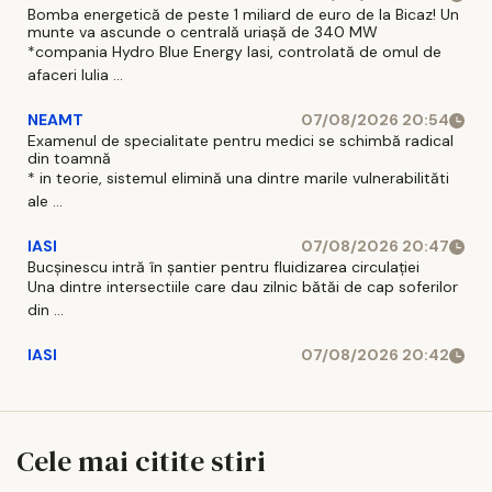
Bomba energetică de peste 1 miliard de euro de la Bicaz! Un
munte va ascunde o centrală uriașă de 340 MW
*compania Hydro Blue Energy Iasi, controlată de omul de
afaceri Iulia ...
NEAMT
07/08/2026 20:54
Examenul de specialitate pentru medici se schimbă radical
din toamnă
* in teorie, sistemul elimină una dintre marile vulnerabilităti
ale ...
IASI
07/08/2026 20:47
Bucșinescu intră în șantier pentru fluidizarea circulației
Una dintre intersectiile care dau zilnic bătăi de cap soferilor
din ...
IASI
07/08/2026 20:42
Cele mai citite stiri