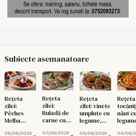
Subiecte asemanatoare
Rețeta
Rețeta
Rețeta
Rețeta 
zilei:
zilei:
zilei: vinete
tocăni
Ruladă de
Pêches
umplute cu
năut c
carne cu
Melba
legume,
legum
ciuperci,
pentru
gustoase și
07/08/2026
08/08/2026
06/08/2026
dovlecei și
04/08/
diabetici,
de post