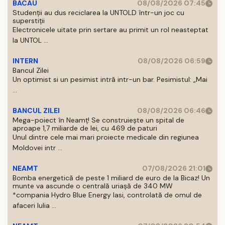
BACAU
08/08/2026 07:45
Studenții au dus reciclarea la UNTOLD într-un joc cu
superstiții
Electronicele uitate prin sertare au primit un rol neasteptat
la UNTOL ...
INTERN
08/08/2026 06:59
Bancul Zilei
Un optimist si un pesimist intră intr-un bar. Pesimistul: „Mai
...
BANCUL ZILEI
08/08/2026 06:46
Mega-poiect în Neamț! Se construiește un spital de
aproape 1,7 miliarde de lei, cu 469 de paturi
Unul dintre cele mai mari proiecte medicale din regiunea
Moldovei intr ...
NEAMT
07/08/2026 21:01
Bomba energetică de peste 1 miliard de euro de la Bicaz! Un
munte va ascunde o centrală uriașă de 340 MW
*compania Hydro Blue Energy Iasi, controlată de omul de
afaceri Iulia ...