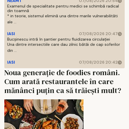
NEAMT
07/08/2026 20:54
Examenul de specialitate pentru medici se schimbă radical
din toamnă
* in teorie, sistemul elimină una dintre marile vulnerabilităti
ale ...
IASI
07/08/2026 20:47
Bucșinescu intră în șantier pentru fluidizarea circulației
Una dintre intersectiile care dau zilnic bătăi de cap soferilor
din ...
IASI
07/08/2026 20:42
Noua generație de foodies români.
Cum arată restaurantele în care
mănânci puțin ca să trăiești mult?