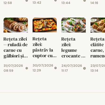
13:42
12:58
13:44
14:16
mozzarella
cu fructe
de sezon
Rețeta
Rețeta zilei
Rețeta
Rețeta 
zilei:
-- ruladă de
zilei:
clătite
păstrăv la
carne cu
legume
carne,
cuptor cu
gălbiori și
crocante în
rumene
legume de
mozzarella
foi de orez,
sățioa
30/07/2026
31/07/2026
24/07/2026
vară
23/07/2
gata rapid
12:29
08:59
11:17
13:14