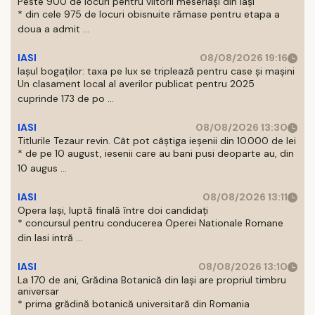
Peste 900 de locuri pentru viitorii meseriași din Iași
* din cele 975 de locuri obisnuite rămase pentru etapa a
doua a admit ...
IASI
08/08/2026 19:16
Iașul bogaților: taxa pe lux se triplează pentru case și mașini
Un clasament local al averilor publicat pentru 2025
cuprinde 173 de po ...
IASI
08/08/2026 13:30
Titlurile Tezaur revin. Cât pot câștiga ieșenii din 10.000 de lei
* de pe 10 august, iesenii care au bani pusi deoparte au, din
10 augus ...
IASI
08/08/2026 13:11
Opera Iași, luptă finală între doi candidați
* concursul pentru conducerea Operei Nationale Romane
din Iasi intră ...
IASI
08/08/2026 13:10
La 170 de ani, Grădina Botanică din Iași are propriul timbru
aniversar
* prima grădină botanică universitară din Romania