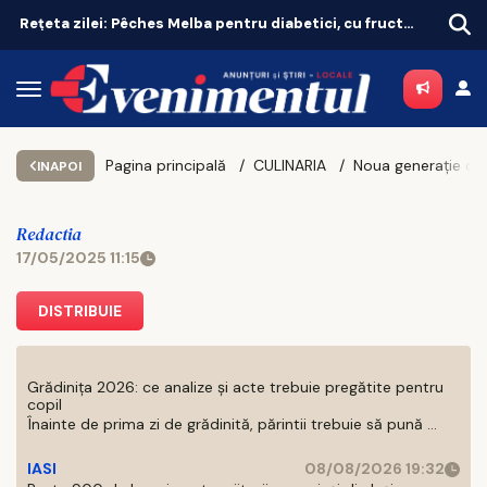
Rețeta zilei: Pêches Melba pentru diabetici, cu fructe de sezon
Pagina principală
CULINARIA
INAPOI
Redactia
17/05/2025 11:15
DISTRIBUIE
Grădinița 2026: ce analize și acte trebuie pregătite pentru
copil
Înainte de prima zi de grădinită, părintii trebuie să pună ...
IASI
08/08/2026 19:32