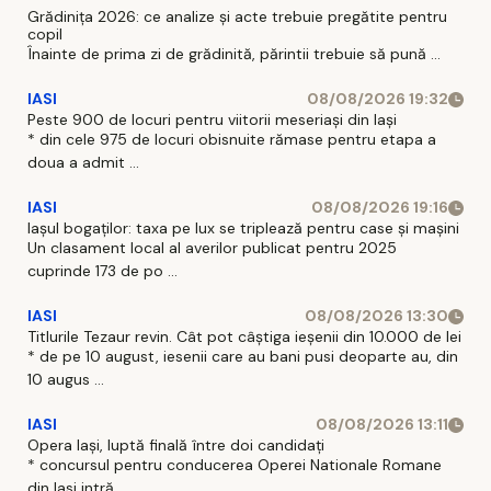
Grădinița 2026: ce analize și acte trebuie pregătite pentru
copil
Înainte de prima zi de grădinită, părintii trebuie să pună ...
IASI
08/08/2026 19:32
Peste 900 de locuri pentru viitorii meseriași din Iași
* din cele 975 de locuri obisnuite rămase pentru etapa a
doua a admit ...
IASI
08/08/2026 19:16
Iașul bogaților: taxa pe lux se triplează pentru case și mașini
Un clasament local al averilor publicat pentru 2025
cuprinde 173 de po ...
IASI
08/08/2026 13:30
Titlurile Tezaur revin. Cât pot câștiga ieșenii din 10.000 de lei
* de pe 10 august, iesenii care au bani pusi deoparte au, din
10 augus ...
IASI
08/08/2026 13:11
Opera Iași, luptă finală între doi candidați
* concursul pentru conducerea Operei Nationale Romane
din Iasi intră ...