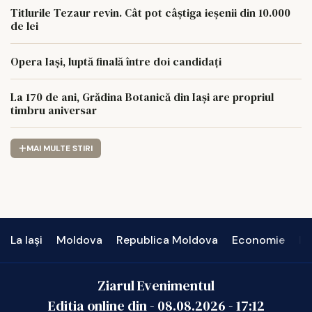
Titlurile Tezaur revin. Cât pot câștiga ieșenii din 10.000
de lei
Opera Iași, luptă finală între doi candidați
La 170 de ani, Grădina Botanică din Iași are propriul
timbru aniversar
MAI MULTE STIRI
La Iași
Moldova
Republica Moldova
Economie
In
Ziarul Evenimentul
Editia online din -
08.08.2026
-
17:12