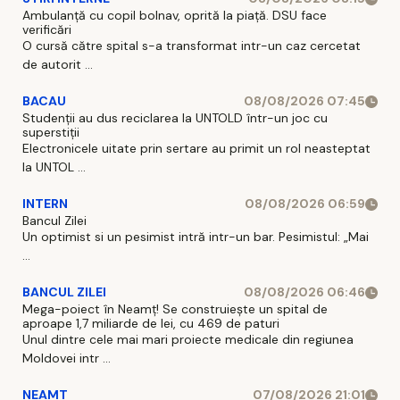
Ambulanță cu copil bolnav, oprită la piață. DSU face
verificări
O cursă către spital s-a transformat intr-un caz cercetat
de autorit ...
BACAU
08/08/2026 07:45
Studenții au dus reciclarea la UNTOLD într-un joc cu
superstiții
Electronicele uitate prin sertare au primit un rol neasteptat
la UNTOL ...
INTERN
08/08/2026 06:59
Bancul Zilei
Un optimist si un pesimist intră intr-un bar. Pesimistul: „Mai
...
BANCUL ZILEI
08/08/2026 06:46
Mega-poiect în Neamț! Se construiește un spital de
aproape 1,7 miliarde de lei, cu 469 de paturi
Unul dintre cele mai mari proiecte medicale din regiunea
Moldovei intr ...
NEAMT
07/08/2026 21:01