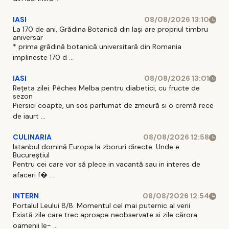
IASI
08/08/2026 13:10
La 170 de ani, Grădina Botanică din Iași are propriul timbru
aniversar
* prima grădină botanică universitară din Romania
implineste 170 d ...
IASI
08/08/2026 13:01
Rețeta zilei: Pêches Melba pentru diabetici, cu fructe de
sezon
Piersici coapte, un sos parfumat de zmeură si o cremă rece
de iaurt ...
CULINARIA
08/08/2026 12:58
Istanbul domină Europa la zboruri directe. Unde e
Bucureștiul
Pentru cei care vor să plece in vacantă sau in interes de
afaceri f� ...
INTERN
08/08/2026 12:54
Portalul Leului 8/8. Momentul cel mai puternic al verii
Există zile care trec aproape neobservate si zile cărora
oamenii le- ...