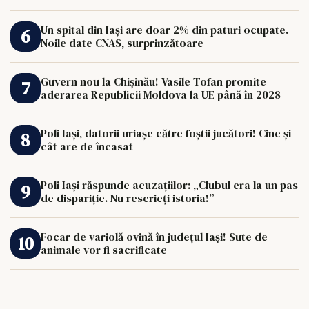
de 33.000 de euro îi poate schimba viața.
Un spital din Iași are doar 2% din paturi ocupate.
Noile date CNAS, surprinzătoare
Guvern nou la Chișinău! Vasile Tofan promite
aderarea Republicii Moldova la UE până în 2028
Poli Iași, datorii uriașe către foștii jucători! Cine și
cât are de încasat
Poli Iași răspunde acuzațiilor: „Clubul era la un pas
de dispariție. Nu rescrieți istoria!”
Focar de variolă ovină în județul Iași! Sute de
animale vor fi sacrificate