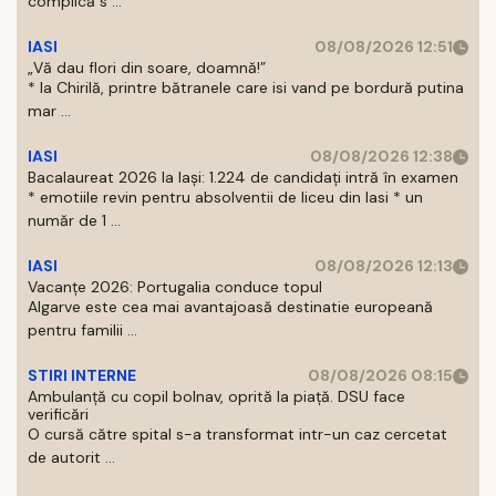
complică s ...
IASI
08/08/2026 12:51
„Vă dau flori din soare, doamnă!”
* la Chirilă, printre bătranele care isi vand pe bordură putina
mar ...
IASI
08/08/2026 12:38
Bacalaureat 2026 la Iași: 1.224 de candidați intră în examen
* emotiile revin pentru absolventii de liceu din Iasi * un
număr de 1 ...
IASI
08/08/2026 12:13
Vacanțe 2026: Portugalia conduce topul
Algarve este cea mai avantajoasă destinatie europeană
pentru familii ...
STIRI INTERNE
08/08/2026 08:15
Ambulanță cu copil bolnav, oprită la piață. DSU face
verificări
O cursă către spital s-a transformat intr-un caz cercetat
de autorit ...