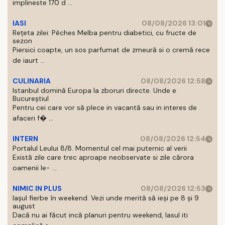
implineste 170 d ...
IASI
08/08/2026 13:01
Rețeta zilei: Pêches Melba pentru diabetici, cu fructe de
sezon
Piersici coapte, un sos parfumat de zmeură si o cremă rece
de iaurt ...
CULINARIA
08/08/2026 12:58
Istanbul domină Europa la zboruri directe. Unde e
Bucureștiul
Pentru cei care vor să plece in vacantă sau in interes de
afaceri f� ...
INTERN
08/08/2026 12:54
Portalul Leului 8/8. Momentul cel mai puternic al verii
Există zile care trec aproape neobservate si zile cărora
oamenii le- ...
NIMIC IN PLUS
08/08/2026 12:53
Iașul fierbe în weekend. Vezi unde merită să ieși pe 8 și 9
august
Dacă nu ai făcut incă planuri pentru weekend, Iasul iti