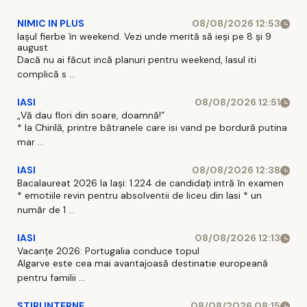
NIMIC IN PLUS
08/08/2026 12:53
Iașul fierbe în weekend. Vezi unde merită să ieși pe 8 și 9
august
Dacă nu ai făcut incă planuri pentru weekend, Iasul iti
complică s ...
IASI
08/08/2026 12:51
„Vă dau flori din soare, doamnă!”
* la Chirilă, printre bătranele care isi vand pe bordură putina
mar ...
IASI
08/08/2026 12:38
Bacalaureat 2026 la Iași: 1.224 de candidați intră în examen
* emotiile revin pentru absolventii de liceu din Iasi * un
număr de 1 ...
IASI
08/08/2026 12:13
Vacanțe 2026: Portugalia conduce topul
Algarve este cea mai avantajoasă destinatie europeană
pentru familii ...
STIRI INTERNE
08/08/2026 08:15