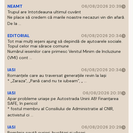
NEAMT
06/08/2026 20:39
Trupul are întotdeauna ultimul cuvânt
Ne place să credem că marile noastre necazuri vin din afară.
De la ...
EDITORIAL
06/08/2026 20:34
Tot mai mulți ieșeni ajung să depindă de ajutoarele sociale.
Topul celor mai sărace comune
Numărul iesenilor care primesc Venitul Minim de Incluziune
(VMI) cont ...
IASI
06/08/2026 20:34
Romanțele care au traversat generațiile revin la Iași
* „Zaraza”, „Pană cand nu te iubeam”, „ ...
IASI
06/08/2026 20:31
Apar probleme uriașe pe Autostrada Unirii A8! Finanțarea
SAFE, în pericol
* fostul membru al Consiliului de Administratie al CNIR,
activistul ci ...
IASI
06/08/2026 20:29
România caută curieri, bucătari și văcari