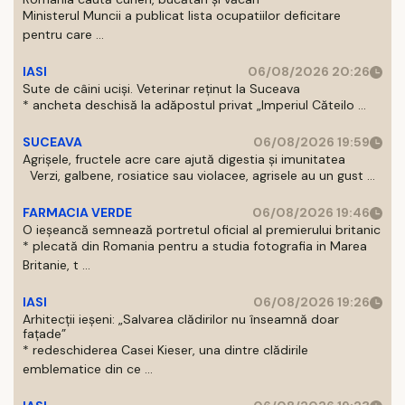
Ministerul Muncii a publicat lista ocupatiilor deficitare
pentru care ...
IASI
06/08/2026 20:26
Sute de câini uciși. Veterinar reținut la Suceava
* ancheta deschisă la adăpostul privat „Imperiul Căteilo ...
SUCEAVA
06/08/2026 19:59
Agrișele, fructele acre care ajută digestia și imunitatea
Verzi, galbene, rosiatice sau violacee, agrisele au un gust ...
FARMACIA VERDE
06/08/2026 19:46
O ieșeancă semnează portretul oficial al premierului britanic
* plecată din Romania pentru a studia fotografia in Marea
Britanie, t ...
IASI
06/08/2026 19:26
Arhitecții ieșeni: „Salvarea clădirilor nu înseamnă doar
fațade”
* redeschiderea Casei Kieser, una dintre clădirile
emblematice din ce ...