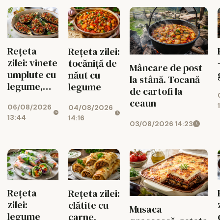
Rețeta
Rețeta zilei:
zilei: vinete
tocăniță de
Mâncare de post
umplute cu
năut cu
la stână. Tocană
legume,
legume
de cartofi la
gustoase și
ceaun
06/08/2026
04/08/2026
de post
13:44
14:16
03/08/2026 14:23
Rețeta
Rețeta zilei:
zilei:
clătite cu
Musaca
legume
carne,