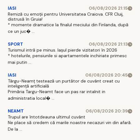
IASI
06/08/2026 21:15
Remiză cu emoții pentru Universitatea Craiova. CFR Cluij,
distrusă în Gruia!
* momente dramatice la finalul meciului din Finlanda, după
ce un juc� ...
SPORT
06/08/2026 21:13
Turismul intră pe minus. Iașul pierde vizitatori în 2026
* hotelurile, pensiunile si apartamentele inchiriate primesc
mai putin ...
IASI
06/08/2026 20:45
Târgu-Neamț testează un purtător de cuvânt creat cu
inteligență artificială
Primăria Targu-Neamt face un pas rar intalnit in
administratia local� ...
NEAMT
06/08/2026 20:39
Trupul are întotdeauna ultimul cuvânt
Ne place să credem că marile noastre necazuri vin din afară.
De la ...