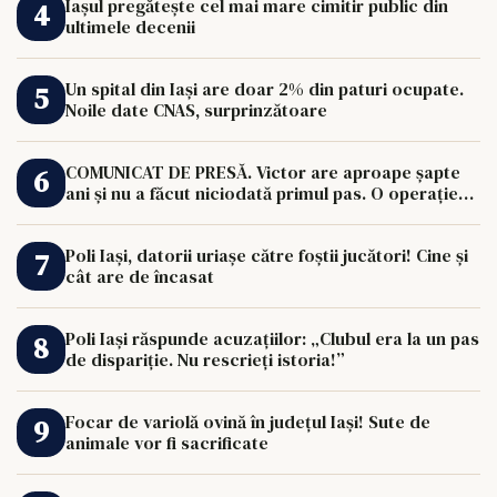
Iașul pregătește cel mai mare cimitir public din
ultimele decenii
Un spital din Iași are doar 2% din paturi ocupate.
Noile date CNAS, surprinzătoare
COMUNICAT DE PRESĂ. Victor are aproape șapte
ani și nu a făcut niciodată primul pas. O operație
de 33.000 de euro îi poate schimba viața.
Poli Iași, datorii uriașe către foștii jucători! Cine și
cât are de încasat
Poli Iași răspunde acuzațiilor: „Clubul era la un pas
de dispariție. Nu rescrieți istoria!”
Focar de variolă ovină în județul Iași! Sute de
animale vor fi sacrificate