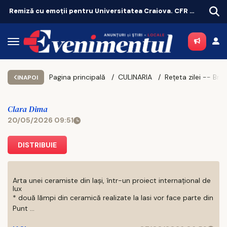
Remiză cu emoții pentru Universitatea Craiova. CFR Cluij, distrusă în Gruia!
Pagina principală
CULINARIA
INAPOI
Clara Dima
20/05/2026 09:51
DISTRIBUIE
Arta unei ceramiste din Iași, într-un proiect internațional de
lux
* două lămpi din ceramică realizate la Iasi vor face parte din
Punt ...