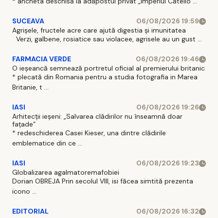
* ancheta deschisă la adăpostul privat „Imperiul Căteilo ...
SUCEAVA
06/08/2026 19:59
Agrișele, fructele acre care ajută digestia și imunitatea
Verzi, galbene, rosiatice sau violacee, agrisele au un gust ...
FARMACIA VERDE
06/08/2026 19:46
O ieșeancă semnează portretul oficial al premierului britanic
* plecată din Romania pentru a studia fotografia in Marea
Britanie, t ...
IASI
06/08/2026 19:26
Arhitecții ieșeni: „Salvarea clădirilor nu înseamnă doar
fațade”
* redeschiderea Casei Kieser, una dintre clădirile
emblematice din ce ...
IASI
06/08/2026 19:23
Globalizarea agalmatoremafobiei
Dorian OBREJA Prin secolul VIII, isi făcea simtită prezenta
icono ...
EDITORIAL
06/08/2026 16:32