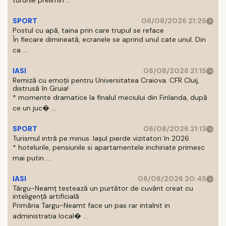
tururile prelimin ...
SPORT
06/08/2026 21:25
Postul cu apă, taina prin care trupul se reface
În fiecare dimineată, ecranele se aprind unul cate unul. Din
ca ...
IASI
06/08/2026 21:15
Remiză cu emoții pentru Universitatea Craiova. CFR Cluij,
distrusă în Gruia!
* momente dramatice la finalul meciului din Finlanda, după
ce un juc� ...
SPORT
06/08/2026 21:13
Turismul intră pe minus. Iașul pierde vizitatori în 2026
* hotelurile, pensiunile si apartamentele inchiriate primesc
mai putin ...
IASI
06/08/2026 20:45
Târgu-Neamț testează un purtător de cuvânt creat cu
inteligență artificială
Primăria Targu-Neamt face un pas rar intalnit in
administratia local� ...