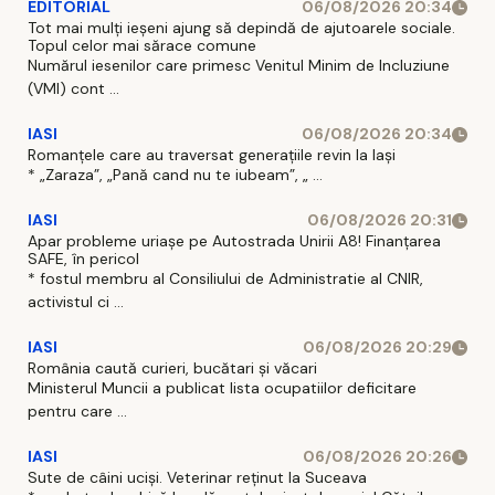
EDITORIAL
06/08/2026 20:34
Tot mai mulți ieșeni ajung să depindă de ajutoarele sociale.
Topul celor mai sărace comune
Numărul iesenilor care primesc Venitul Minim de Incluziune
(VMI) cont ...
IASI
06/08/2026 20:34
Romanțele care au traversat generațiile revin la Iași
* „Zaraza”, „Pană cand nu te iubeam”, „ ...
IASI
06/08/2026 20:31
Apar probleme uriașe pe Autostrada Unirii A8! Finanțarea
SAFE, în pericol
* fostul membru al Consiliului de Administratie al CNIR,
activistul ci ...
IASI
06/08/2026 20:29
România caută curieri, bucătari și văcari
Ministerul Muncii a publicat lista ocupatiilor deficitare
pentru care ...
IASI
06/08/2026 20:26
Sute de câini uciși. Veterinar reținut la Suceava