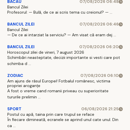
BACAU
07/08/2026 06:48
Bancul Zilei
Profesorul: — Bulă, de ce ai scris tema cu creionul? — ...
BANCUL ZILEI
07/08/2026 06:46
Bancul Zilei
— De ce ai intarziat la serviciu? — Am visat că eram dej ...
BANCUL ZILEI
07/08/2026 06:20
Horoscopul zilei de vineri, 7 august 2026
Schimbări neasteptate, decizii importante si vesti care pot
schimba d ...
ZODIAC
07/08/2026 06:10
Am ajuns de râsul Europei! Fotbalul românesc, victima
propriei aroganțe
A fost o vreme cand romanii priveau cu superioritate
tururile prelimin ...
SPORT
06/08/2026 21:25
Postul cu apă, taina prin care trupul se reface
În fiecare dimineată, ecranele se aprind unul cate unul. Din
ca ...