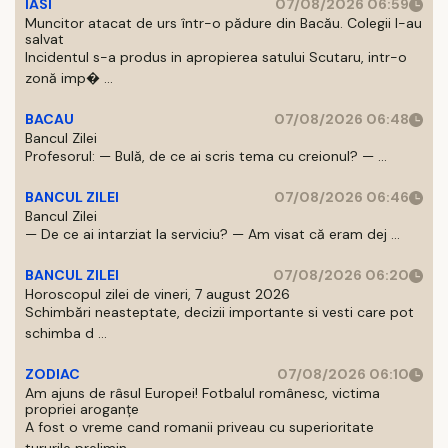
IASI
07/08/2026 06:59
Muncitor atacat de urs într-o pădure din Bacău. Colegii l-au
salvat
Incidentul s-a produs in apropierea satului Scutaru, intr-o
zonă imp� ...
BACAU
07/08/2026 06:48
Bancul Zilei
Profesorul: — Bulă, de ce ai scris tema cu creionul? — ...
BANCUL ZILEI
07/08/2026 06:46
Bancul Zilei
— De ce ai intarziat la serviciu? — Am visat că eram dej ...
BANCUL ZILEI
07/08/2026 06:20
Horoscopul zilei de vineri, 7 august 2026
Schimbări neasteptate, decizii importante si vesti care pot
schimba d ...
ZODIAC
07/08/2026 06:10
Am ajuns de râsul Europei! Fotbalul românesc, victima
propriei aroganțe
A fost o vreme cand romanii priveau cu superioritate