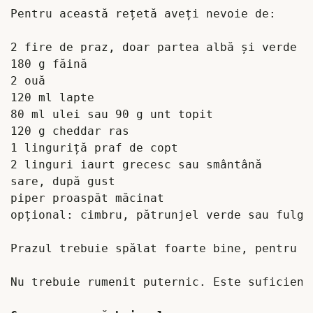
Pentru această rețetă aveți nevoie de:

2 fire de praz, doar partea albă și verde de
180 g făină  

2 ouă  

120 ml lapte  

80 ml ulei sau 90 g unt topit  

120 g cheddar ras  

1 linguriță praf de copt  

2 linguri iaurt grecesc sau smântână  

sare, după gust  

piper proaspăt măcinat  

opțional: cimbru, pătrunjel verde sau fulgi 
Prazul trebuie spălat foarte bine, pentru c
Nu trebuie rumenit puternic. Este suficient