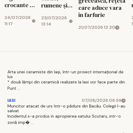
grecească, rețeta
crocante în
rumene și
care aduce vara
foi de orez,
sățioase
în farfurie
24/07/2026
23/07/2026
gata rapid
11:17
13:14
21/07/2026 12:20
Arta unei ceramiste din Iași, într-un proiect internațional de
lux
* două lămpi din ceramică realizate la Iasi vor face parte din
Punt ...
IASI
07/08/2026 06:59
Muncitor atacat de urs într-o pădure din Bacău. Colegii l-au
salvat
Incidentul s-a produs in apropierea satului Scutaru, intr-o
zonă imp� ...