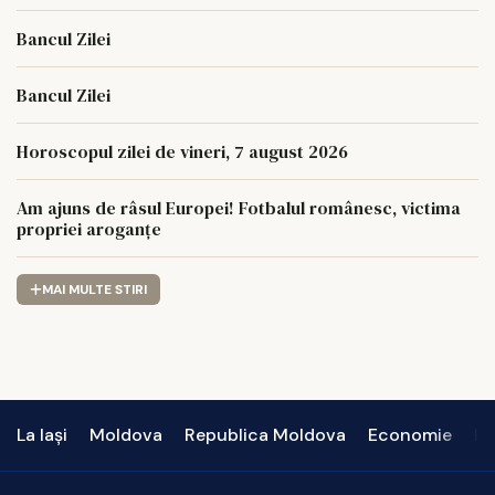
Bancul Zilei
Bancul Zilei
Horoscopul zilei de vineri, 7 august 2026
Am ajuns de râsul Europei! Fotbalul românesc, victima
propriei aroganțe
MAI MULTE STIRI
La Iași
Moldova
Republica Moldova
Economie
In