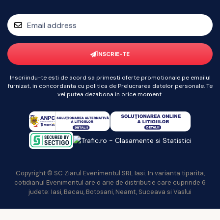
ÎNSCRIE-TE
Inscriindu-te esti de acord sa primesti oferte promotionale pe emailul
furnizat, in concordanta cu politica de Prelucrarea datelor personale. Te
vei putea dezabona in orice moment.
Copyright © SC Ziarul Evenimentul SRL Iasi. In varianta tiparita,
cotidianul Evenimentul are o arie de distributie care cuprinde 6
judete: Iasi, Bacau, Botosani, Neamt, Suceava si Vaslui