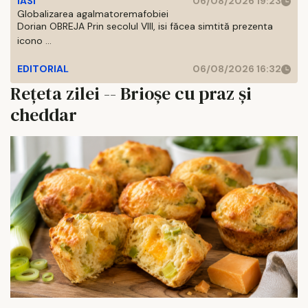
IASI
06/08/2026 19:23
Globalizarea agalmatoremafobiei
Dorian OBREJA Prin secolul VIII, isi făcea simtită prezenta
icono ...
EDITORIAL
06/08/2026 16:32
Rețeta zilei -- Brioșe cu praz și
cheddar