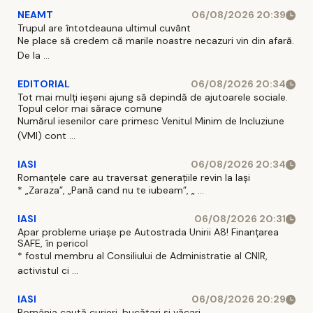
NEAMT
06/08/2026 20:39
Trupul are întotdeauna ultimul cuvânt
Ne place să credem că marile noastre necazuri vin din afară.
De la ...
EDITORIAL
06/08/2026 20:34
Tot mai mulți ieșeni ajung să depindă de ajutoarele sociale.
Topul celor mai sărace comune
Numărul iesenilor care primesc Venitul Minim de Incluziune
(VMI) cont ...
IASI
06/08/2026 20:34
Romanțele care au traversat generațiile revin la Iași
* „Zaraza”, „Pană cand nu te iubeam”, „ ...
IASI
06/08/2026 20:31
Apar probleme uriașe pe Autostrada Unirii A8! Finanțarea
SAFE, în pericol
* fostul membru al Consiliului de Administratie al CNIR,
activistul ci ...
IASI
06/08/2026 20:29
România caută curieri, bucătari și văcari