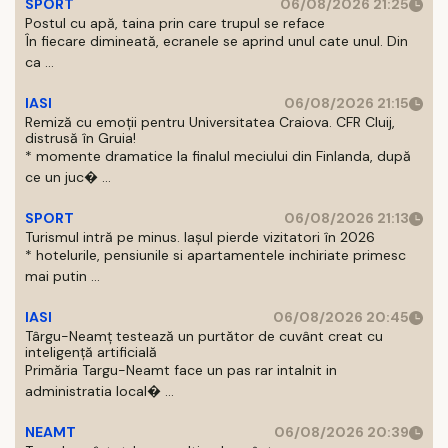
SPORT
06/08/2026 21:25
Postul cu apă, taina prin care trupul se reface
În fiecare dimineată, ecranele se aprind unul cate unul. Din
ca ...
IASI
06/08/2026 21:15
Remiză cu emoții pentru Universitatea Craiova. CFR Cluij,
distrusă în Gruia!
* momente dramatice la finalul meciului din Finlanda, după
ce un juc� ...
SPORT
06/08/2026 21:13
Turismul intră pe minus. Iașul pierde vizitatori în 2026
* hotelurile, pensiunile si apartamentele inchiriate primesc
mai putin ...
IASI
06/08/2026 20:45
Târgu-Neamț testează un purtător de cuvânt creat cu
inteligență artificială
Primăria Targu-Neamt face un pas rar intalnit in
administratia local� ...
NEAMT
06/08/2026 20:39