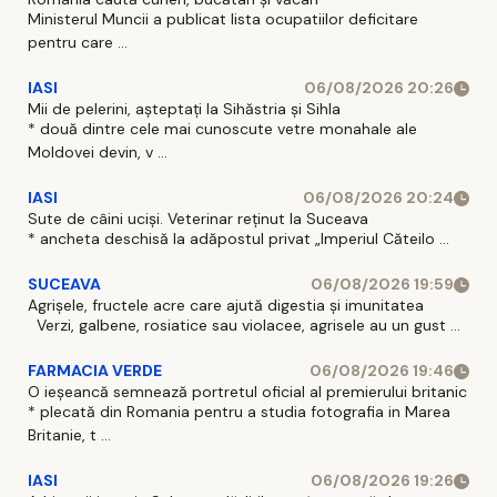
Ministerul Muncii a publicat lista ocupatiilor deficitare
pentru care ...
IASI
06/08/2026 20:26
Mii de pelerini, așteptați la Sihăstria și Sihla
* două dintre cele mai cunoscute vetre monahale ale
Moldovei devin, v ...
IASI
06/08/2026 20:24
Sute de câini uciși. Veterinar reținut la Suceava
* ancheta deschisă la adăpostul privat „Imperiul Căteilo ...
SUCEAVA
06/08/2026 19:59
Agrișele, fructele acre care ajută digestia și imunitatea
Verzi, galbene, rosiatice sau violacee, agrisele au un gust ...
FARMACIA VERDE
06/08/2026 19:46
O ieșeancă semnează portretul oficial al premierului britanic
* plecată din Romania pentru a studia fotografia in Marea
Britanie, t ...
IASI
06/08/2026 19:26