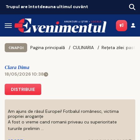
e întotdeauna ultimul cuvânt
Pagina principală
CULINARIA
INAPOI
Clara Dima
18/05/2026 10:38
DISTRIBUIE
Am ajuns de râsul Europei! Fotbalul românesc, victima
propriei aroganțe
A fost o vreme cand romanii priveau cu superioritate
tururile prelimin ...