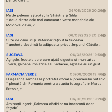
pentru care ...
IASI
06/08/2026 20:26
Mii de pelerini, așteptați la Sihăstria și Sihla
* două dintre cele mai cunoscute vetre monahale ale
Moldovei devin, v ...
IASI
06/08/2026 20:24
Sute de câini uciși. Veterinar reținut la Suceava
* ancheta deschisă la adăpostul privat „Imperiul Căteilo ...
SUCEAVA
06/08/2026 19:59
Agrișele, fructele acre care ajută digestia și imunitatea
Verzi, galbene, rosiatice sau violacee, agrisele au un gust ...
FARMACIA VERDE
06/08/2026 19:46
O ieșeancă semnează portretul oficial al premierului britanic
* plecată din Romania pentru a studia fotografia in Marea
Britanie, t ...
IASI
06/08/2026 19:26
Arhitecții ieșeni: „Salvarea clădirilor nu înseamnă doar
fațade”