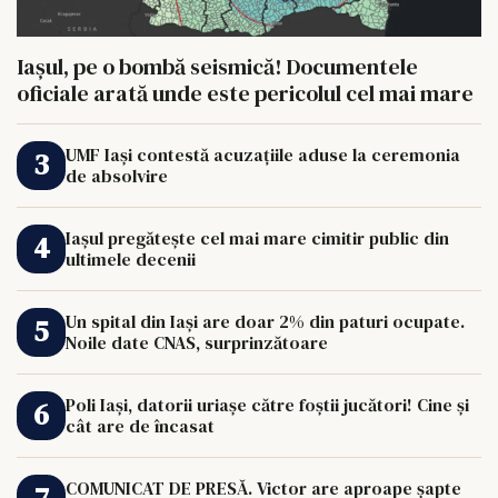
Iașul, pe o bombă seismică! Documentele
oficiale arată unde este pericolul cel mai mare
UMF Iași contestă acuzațiile aduse la ceremonia
de absolvire
Iașul pregătește cel mai mare cimitir public din
ultimele decenii
Un spital din Iași are doar 2% din paturi ocupate.
Noile date CNAS, surprinzătoare
Poli Iași, datorii uriașe către foștii jucători! Cine și
cât are de încasat
COMUNICAT DE PRESĂ. Victor are aproape șapte