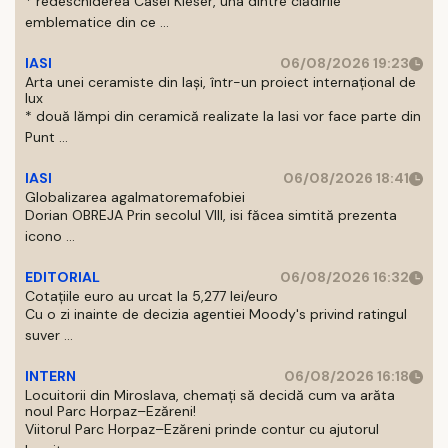
* redeschiderea Casei Kieser, una dintre clădirile
emblematice din ce ...
IASI
06/08/2026 19:23
Arta unei ceramiste din Iași, într-un proiect internațional de
lux
* două lămpi din ceramică realizate la Iasi vor face parte din
Punt ...
IASI
06/08/2026 18:41
Globalizarea agalmatoremafobiei
Dorian OBREJA Prin secolul VIII, isi făcea simtită prezenta
icono ...
EDITORIAL
06/08/2026 16:32
Cotațiile euro au urcat la 5,277 lei/euro
Cu o zi inainte de decizia agentiei Moody's privind ratingul
suver ...
INTERN
06/08/2026 16:18
Locuitorii din Miroslava, chemați să decidă cum va arăta
noul Parc Horpaz–Ezăreni!
Viitorul Parc Horpaz–Ezăreni prinde contur cu ajutorul