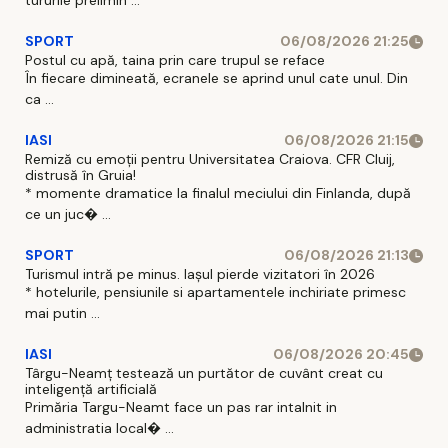
tururile prelimin ...
SPORT
06/08/2026 21:25
Postul cu apă, taina prin care trupul se reface
În fiecare dimineată, ecranele se aprind unul cate unul. Din
ca ...
IASI
06/08/2026 21:15
Remiză cu emoții pentru Universitatea Craiova. CFR Cluij,
distrusă în Gruia!
* momente dramatice la finalul meciului din Finlanda, după
ce un juc� ...
SPORT
06/08/2026 21:13
Turismul intră pe minus. Iașul pierde vizitatori în 2026
* hotelurile, pensiunile si apartamentele inchiriate primesc
mai putin ...
IASI
06/08/2026 20:45
Târgu-Neamț testează un purtător de cuvânt creat cu
inteligență artificială
Primăria Targu-Neamt face un pas rar intalnit in
administratia local� ...