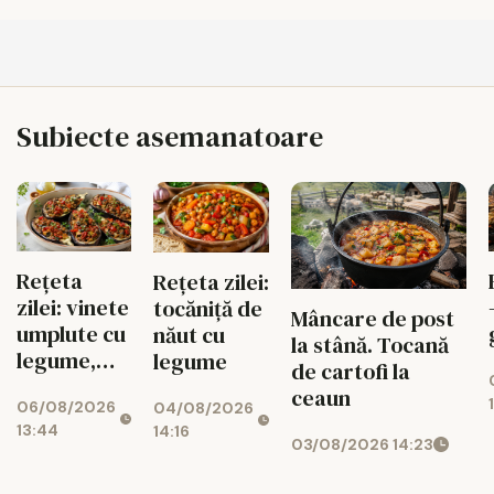
Subiecte asemanatoare
Rețeta
Rețeta zilei:
zilei: vinete
tocăniță de
Mâncare de post
umplute cu
năut cu
la stână. Tocană
legume,
legume
de cartofi la
gustoase și
ceaun
06/08/2026
04/08/2026
de post
13:44
14:16
03/08/2026 14:23