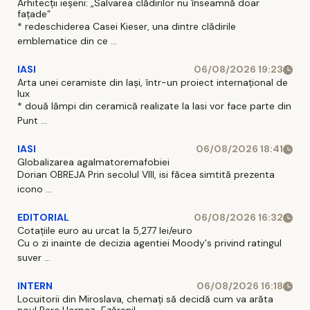
Arhitecții ieșeni: „Salvarea clădirilor nu înseamnă doar
fațade”
* redeschiderea Casei Kieser, una dintre clădirile
emblematice din ce ...
IASI
06/08/2026 19:23
Arta unei ceramiste din Iași, într-un proiect internațional de
lux
* două lămpi din ceramică realizate la Iasi vor face parte din
Punt ...
IASI
06/08/2026 18:41
Globalizarea agalmatoremafobiei
Dorian OBREJA Prin secolul VIII, isi făcea simtită prezenta
icono ...
EDITORIAL
06/08/2026 16:32
Cotațiile euro au urcat la 5,277 lei/euro
Cu o zi inainte de decizia agentiei Moody's privind ratingul
suver ...
INTERN
06/08/2026 16:18
Locuitorii din Miroslava, chemați să decidă cum va arăta