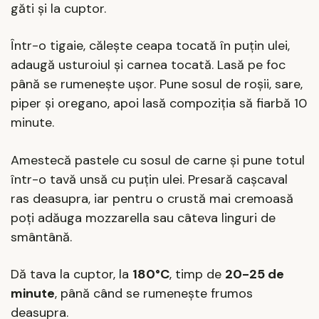
găti și la cuptor.
Într-o tigaie, călește ceapa tocată în puțin ulei,
adaugă usturoiul și carnea tocată. Lasă pe foc
până se rumenește ușor. Pune sosul de roșii, sare,
piper și oregano, apoi lasă compoziția să fiarbă 10
minute.
Amestecă pastele cu sosul de carne și pune totul
într-o tavă unsă cu puțin ulei. Presară cașcaval
ras deasupra, iar pentru o crustă mai cremoasă
poți adăuga mozzarella sau câteva linguri de
smântână.
Dă tava la cuptor, la
180°C
, timp de
20-25 de
minute
, până când se rumenește frumos
deasupra.