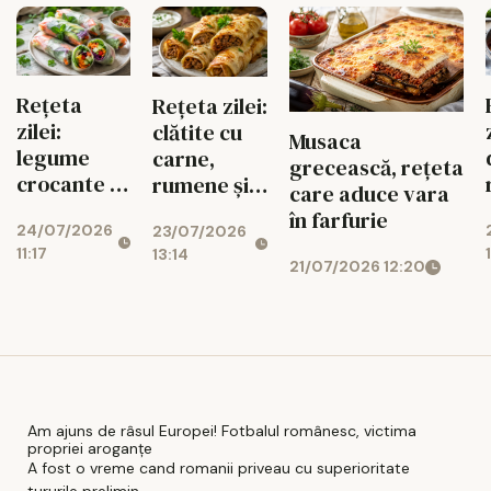
Rețeta
Rețeta zilei:
zilei:
clătite cu
Musaca
legume
carne,
grecească, rețeta
crocante în
rumene și
care aduce vara
foi de orez,
sățioase
în farfurie
24/07/2026
23/07/2026
gata rapid
11:17
13:14
21/07/2026 12:20
Am ajuns de râsul Europei! Fotbalul românesc, victima
propriei aroganțe
A fost o vreme cand romanii priveau cu superioritate