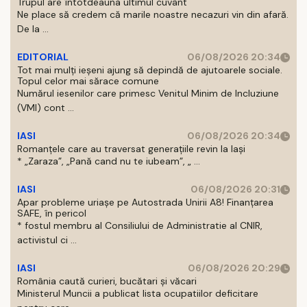
Trupul are întotdeauna ultimul cuvânt
Ne place să credem că marile noastre necazuri vin din afară.
De la ...
EDITORIAL
06/08/2026 20:34
Tot mai mulți ieșeni ajung să depindă de ajutoarele sociale.
Topul celor mai sărace comune
Numărul iesenilor care primesc Venitul Minim de Incluziune
(VMI) cont ...
IASI
06/08/2026 20:34
Romanțele care au traversat generațiile revin la Iași
* „Zaraza”, „Pană cand nu te iubeam”, „ ...
IASI
06/08/2026 20:31
Apar probleme uriașe pe Autostrada Unirii A8! Finanțarea
SAFE, în pericol
* fostul membru al Consiliului de Administratie al CNIR,
activistul ci ...
IASI
06/08/2026 20:29
România caută curieri, bucătari și văcari
Ministerul Muncii a publicat lista ocupatiilor deficitare