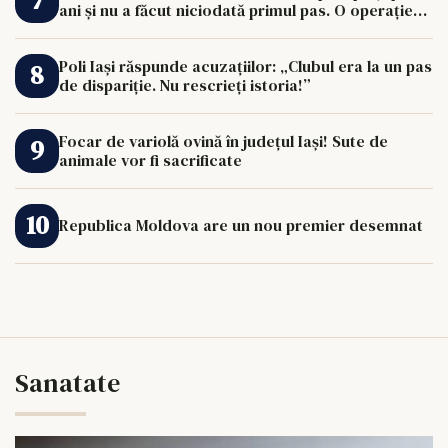
ani și nu a făcut niciodată primul pas. O operație
de 33.000 de euro îi poate schimba viața.
Poli Iași răspunde acuzațiilor: „Clubul era la un pas
de dispariție. Nu rescrieți istoria!”
Focar de variolă ovină în județul Iași! Sute de
animale vor fi sacrificate
Republica Moldova are un nou premier desemnat
Sanatate