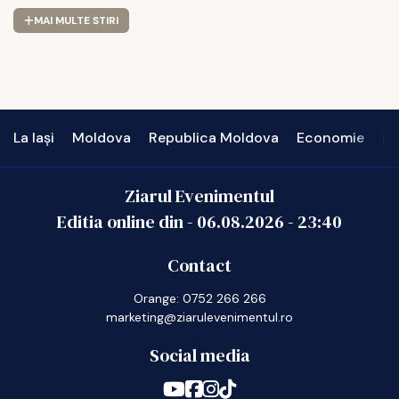
MAI MULTE STIRI
La Iași
Moldova
Republica Moldova
Economie
In
Ziarul Evenimentul
Editia online din -
06.08.2026
-
23:40
Contact
Orange: 0752 266 266
marketing@ziarulevenimentul.ro
Social media