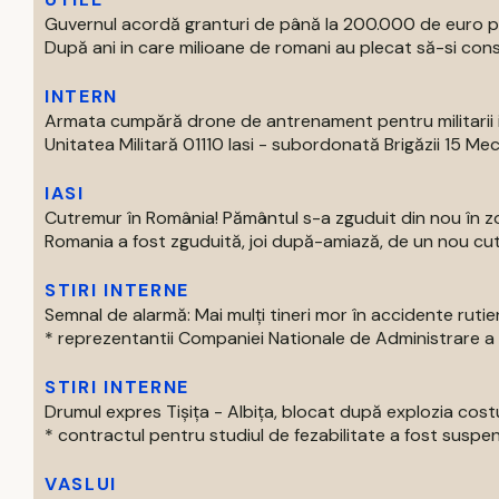
Guvernul acordă granturi de până la 200.000 de euro p
După ani in care milioane de romani au plecat să-si const
INTERN
Armata cumpără drone de antrenament pentru militarii 
Unitatea Militară 01110 Iasi - subordonată Brigăzii 15 Mec
IASI
Cutremur în România! Pământul s-a zguduit din nou în 
Romania a fost zguduită, joi după-amiază, de un nou cut
STIRI INTERNE
Semnal de alarmă: Mai mulți tineri mor în accidente rutie
* reprezentantii Companiei Nationale de Administrare a Inf
STIRI INTERNE
Drumul expres Tișița - Albița, blocat după explozia costu
* contractul pentru studiul de fezabilitate a fost suspen
VASLUI