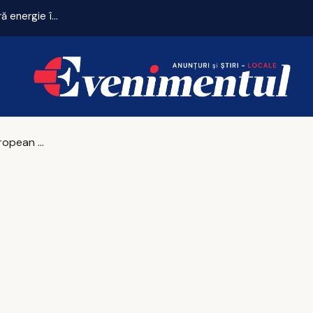
Criza energetică se adâncește. Fabricile mari pot rămâne fără energie în orele de vârf
Un oraș european a decis interzicerea vânzării de Coca-Cola, ca răspuns la politica brutală a administrației americane