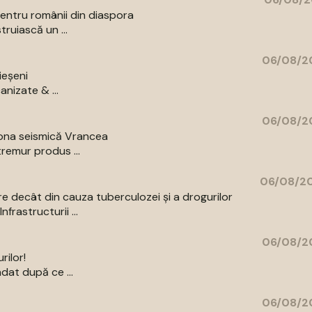
entru românii din diaspora
ruiască un ...
06/08/20
ieșeni
anizate & ...
06/08/20
zona seismică Vrancea
remur produs ...
06/08/20
re decât din cauza tuberculozei și a drogurilor
rastructurii ...
06/08/20
rilor!
dat după ce ...
06/08/20