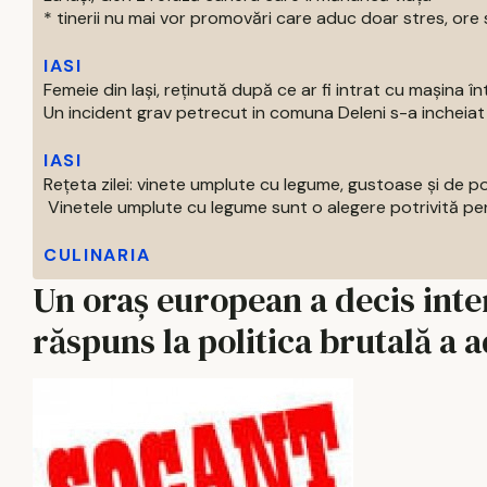
* tinerii nu mai vor promovări care aduc doar stres, ore s
IASI
Femeie din Iași, reținută după ce ar fi intrat cu mașina î
Un incident grav petrecut in comuna Deleni s-a incheiat c
IASI
Rețeta zilei: vinete umplute cu legume, gustoase și de p
Vinetele umplute cu legume sunt o alegere potrivită pentr
CULINARIA
Un oraș european a decis inte
răspuns la politica brutală a