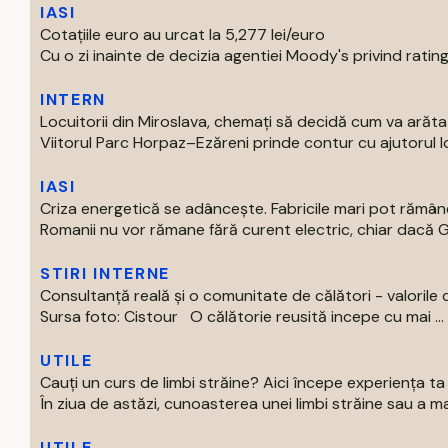
IASI
Cotațiile euro au urcat la 5,277 lei/euro
Cu o zi inainte de decizia agentiei Moody's privind ratingu
INTERN
Locuitorii din Miroslava, chemați să decidă cum va arăt
Viitorul Parc Horpaz–Ezăreni prinde contur cu ajutorul loc
IASI
Criza energetică se adâncește. Fabricile mari pot rămâne
Romanii nu vor rămane fără curent electric, chiar dacă Gu
STIRI INTERNE
Consultanță reală și o comunitate de călători - valorile 
Sursa foto: Cistour O călătorie reusită incepe cu mai ...
UTILE
Cauți un curs de limbi străine? Aici începe experiența t
În ziua de astăzi, cunoasterea unei limbi străine sau a mai
UTILE