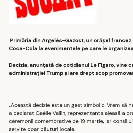
Primăria din Argelès-Gazost, un orășel francez c
Coca-Cola la evenimentele pe care le organizea
Decizia, anunțată de cotidianul Le Figaro, vine c
administrației Trump și are drept scop promova
„Această decizie este un gest simbolic. Vrem să ne a
a declarat Gaëlle Vallin, reprezentanta aleasă a oraș
ceremonii comemorative pe 19 martie, iar consiliul l
servite doar băuturi locale.