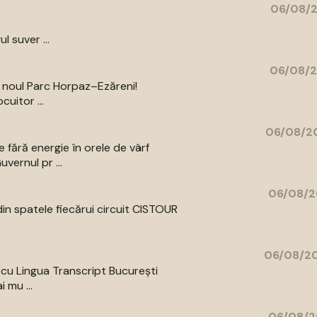
06/08/2
l suver ...
06/08/2
a noul Parc Horpaz–Ezăreni!
uitor ...
06/08/20
 fără energie în orele de vârf
vernul pr ...
06/08/2
din spatele fiecărui circuit CISTOUR
06/08/20
a cu Lingua Transcript București
 mu ...
06/08/2