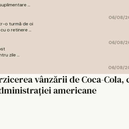
uplimentare ...
06/08/2
ntr-o turmă de oi
u o retinere ...
06/08/2
ost
u zile ...
06/08/20
rzicerea vânzării de Coca-Cola, 
 administrației americane