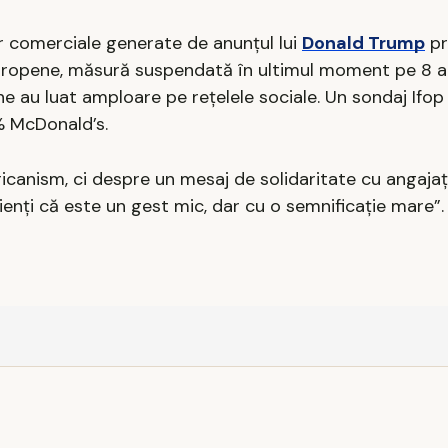
or comerciale generate de anunțul lui
Donald Trump
pr
ropene, măsură suspendată în ultimul moment pe 8 apr
ne au luat amploare pe rețelele sociale. Un sondaj Ifop
% McDonald’s.
icanism, ci despre un mesaj de solidaritate cu angajați
enți că este un gest mic, dar cu o semnificație mare”.