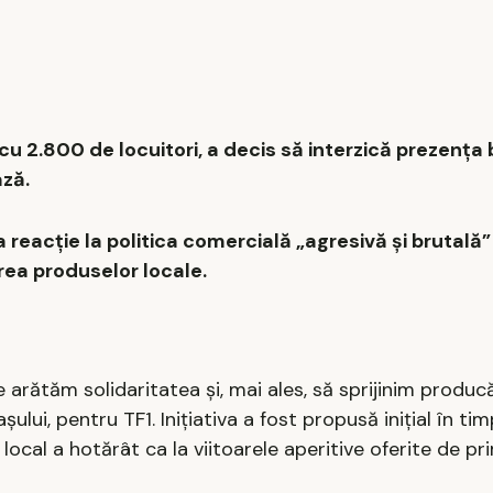
u 2.800 de locuitori, a decis să interzică prezența 
ză.
a reacție la politica comercială „agresivă și brutală”
rea produselor locale.
rătăm solidaritatea și, mai ales, să sprijinim producăto
ului, pentru TF1. Inițiativa a fost propusă inițial în tim
ocal a hotărât ca la viitoarele aperitive oferite de pri