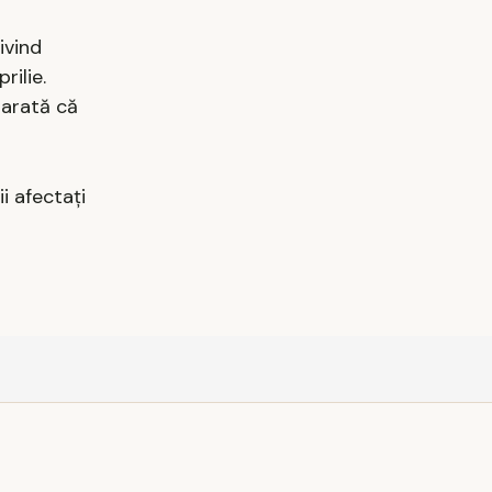
ivind
ilie.
 arată că
i afectați