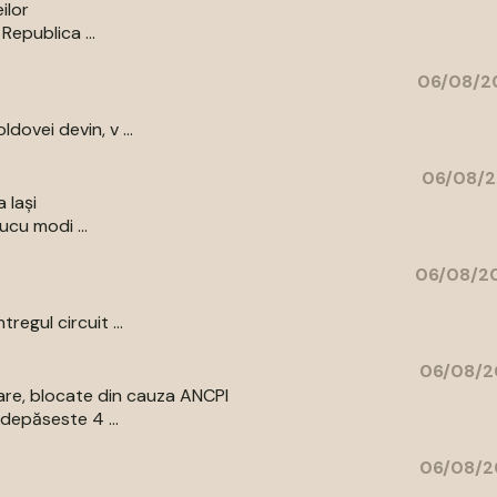
ilor
Republica ...
06/08/20
ovei devin, v ...
06/08/2
 Iași
ucu modi ...
06/08/20
egul circuit ...
06/08/2
are, blocate din cauza ANCPI
depăseste 4 ...
06/08/2