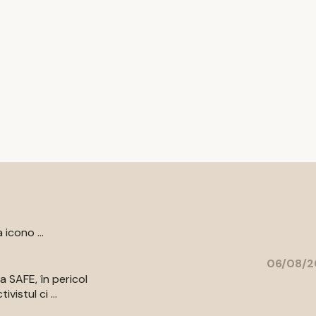
 icono ...
06/08/2
a SAFE, în pericol
vistul ci ...