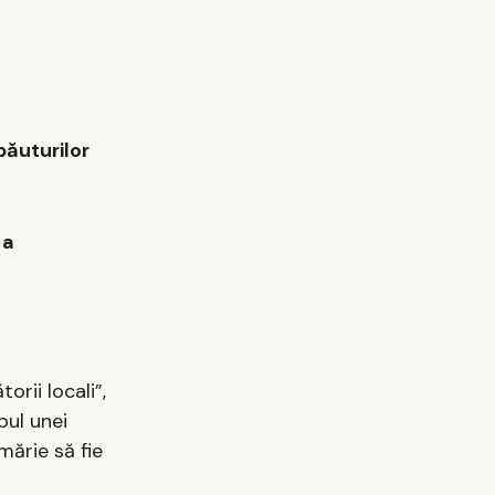
băuturilor
 a
rii locali”,
pul unei
mărie să fie