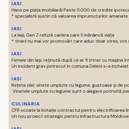
IASI
Haos pe piața imobiliară! Peste 5.000 de credite ipotec
* specialistii sustin că valoarea imprumuturilor amanate 
IASI
La Iași, Gen Z refuză cariera care îi mănâncă viața
* tinerii nu mai vor promovări care aduc doar stres, ore s
IASI
Femeie din Iași, reținută după ce ar fi intrat cu mașina î
Un incident grav petrecut in comuna Deleni s-a incheiat c
IASI
Rețeta zilei: vinete umplute cu legume, gustoase și de p
Vinetele umplute cu legume sunt o alegere potrivită pentr
CULINARIA
CFR scoate la licitație contractul pentru electrificarea lin
Un nou proiect strategic pentru infrastructura Moldovei int
IASI