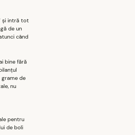
 și intră tot
eagă de un
 atunci când
i bine fără
bilanțul
e grame de
ale, nu
iale pentru
ui de boli