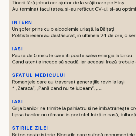
Tinerii fără joburi cer ajutor de la vrăjitoare pe Etsy
Au terminat facultatea, si-au refăcut CV-ul, si-au optimiza
INTERN
Un șofer prins cu o alcoolemie uriașă, la Bălțați
Politistii ieseni au desfăsurat, in ultimele 24 de ore, o seri
IASI
Pauza de 5 minute care îți poate salva energia la birou
Cand atentia incepe să scadă, iar aceeasi frază trebuie ci
SFATUL MEDICULUI
Romanțele care au traversat generațiile revin la Iași
* „Zaraza”, „Pană cand nu te iubeam”, „ ...
IASI
Grija banilor ne trimite la psihiatru și ne îmbătrânește cr
Lipsa banilor nu rămane in portofel. Intră in casă, tulbură
STIRILE ZILEI
Beton peste istorie. Blocurile care sufocă monumentele 