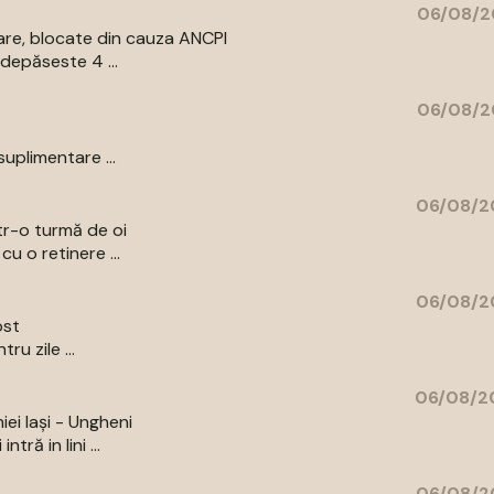
06/08/2
are, blocate din cauza ANCPI
depăseste 4 ...
06/08/2
uplimentare ...
06/08/2
ntr-o turmă de oi
u o retinere ...
06/08/2
ost
u zile ...
06/08/20
iei Iași - Ungheni
ră in lini ...
06/08/2