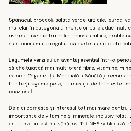
Spanacul, broccoli, salata verde, urzicile, leurda, v
mai clar în categoria alimentelor care aduc mult cu 
risc mai mic pentru boli cardiovasculare, probleme
sunt consumate regulat, ca parte a unei diete echi
Legumele verzi au un avantaj esențial într-o peri
să cheltuiască mai mult: oferă fibre, vitamine, miner
caloric. Organizația Mondială a Sănătății recoma
fructe și legume pe zi, iar mesajul de fond este li
ocazional.
De aici pornește și interesul tot mai mare pentru 
importante de vitamine și minerale, inclusiv folat, 
un tranzit intestinal sănătos. Tot NHS subliniază 