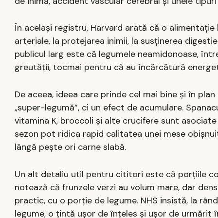
de inimă, accident vascular cerebral și unele tipuri
În același registru, Harvard arată că o alimentație
arteriale, la protejarea inimii, la susținerea digest
publicul larg este că legumele neamidonoase, între 
greutății, tocmai pentru că au încărcătură energet
De aceea, ideea care prinde cel mai bine și în plan e
„super-legumă”, ci un efect de acumulare. Spanacul
vitamina K, broccoli și alte crucifere sunt asociat
sezon pot ridica rapid calitatea unei mese obișnuit
lângă pește ori carne slabă.
Un alt detaliu util pentru cititori este că porțiile
notează că frunzele verzi au volum mare, dar dens
practic, cu o porție de legume. NHS insistă, la rându
legume, o țintă ușor de înțeles și ușor de urmărit în