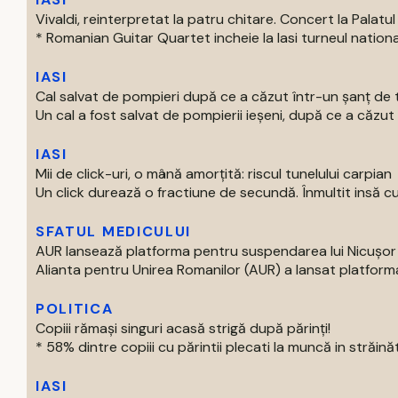
Vivaldi, reinterpretat la patru chitare. Concert la Palatul 
* Romanian Guitar Quartet incheie la Iasi turneul national
IASI
Cal salvat de pompieri după ce a căzut într-un şanţ de t
Un cal a fost salvat de pompierii ieşeni, după ce a căzut 
IASI
Mii de click-uri, o mână amorțită: riscul tunelului carpian
Un click durează o fractiune de secundă. Înmultit insă cu m
SFATUL MEDICULUI
AUR lansează platforma pentru suspendarea lui Nicușo
Alianta pentru Unirea Romanilor (AUR) a lansat platforma
POLITICA
Copiii rămași singuri acasă strigă după părinți!
* 58% dintre copiii cu părintii plecati la muncă in străinăta
IASI