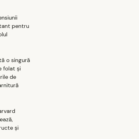
nsiunii
ortant pentru
lul
stă o singură
 folat și
rile de
arnitură
Harvard
ează,
ructe și