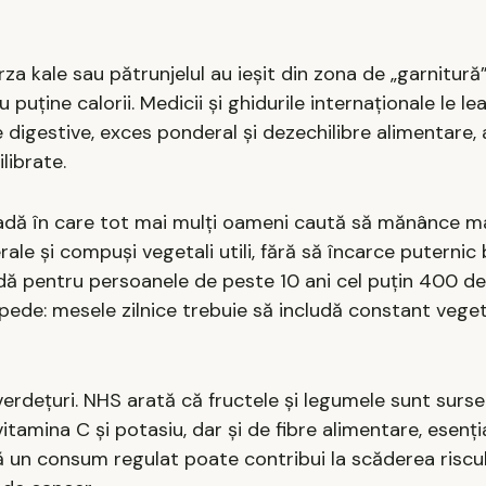
arza kale sau pătrunjelul au ieșit din zona de „garnitură”
puține calorii. Medicii și ghidurile internaționale le l
 digestive, exces ponderal și dezechilibre alimentare,
librate.
oadă în care tot mai mulți oameni caută să mănânce ma
ale și compuși vegetali utili, fără să încarce puternic 
ndă pentru persoanele de peste 10 ani cel puțin 400 d
mpede: mesele zilnice trebuie să includă constant veget
verdețuri. NHS arată că fructele și legumele sunt surse
vitamina C și potasiu, dar și de fibre alimentare, esenț
că un consum regulat poate contribui la scăderea riscul