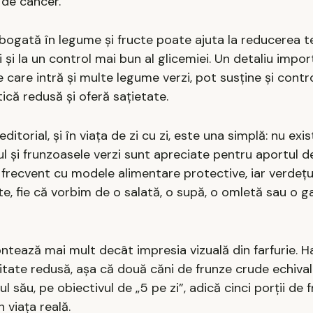
 de cancer.
 bogată în legume și fructe poate ajuta la reducerea te
iei și la un control mai bun al glicemiei. Un detaliu imp
care intră și multe legume verzi, pot susține și contro
ică redusă și oferă sațietate.
ditorial, și în viața de zi cu zi, este una simplă: nu exi
 și frunzoasele verzi sunt apreciate pentru aportul de
e frecvent cu modele alimentare protective, iar verdețu
e, fie că vorbim de o salată, o supă, o omletă sau o g
 contează mai mult decât impresia vizuală din farfurie. 
itate redusă, așa că două căni de frunze crude echival
l său, pe obiectivul de „5 pe zi”, adică cinci porții de f
 viața reală.