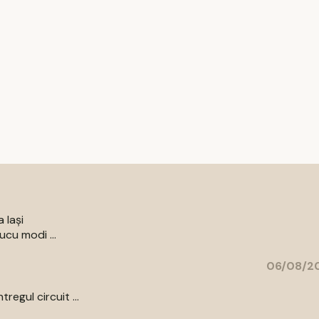
 Iași
ucu modi ...
06/08/20
egul circuit ...