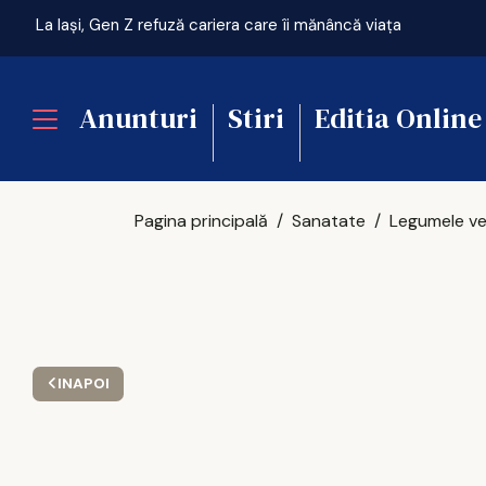
La Iași, Gen Z refuză cariera care îi mănâncă viața
Anunturi
Stiri
Editia Online
Pagina principală
Sanatate
INAPOI