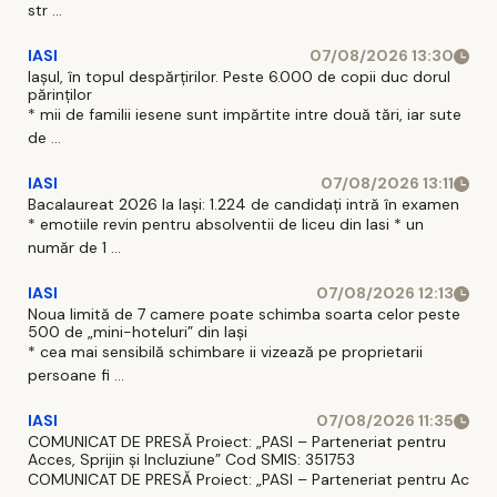
str ...
IASI
07/08/2026 13:30
Iașul, în topul despărțirilor. Peste 6.000 de copii duc dorul
părinților
* mii de familii iesene sunt impărtite intre două tări, iar sute
de ...
IASI
07/08/2026 13:11
Bacalaureat 2026 la Iași: 1.224 de candidați intră în examen
* emotiile revin pentru absolventii de liceu din Iasi * un
număr de 1 ...
IASI
07/08/2026 12:13
Noua limită de 7 camere poate schimba soarta celor peste
500 de „mini-hoteluri” din Iași
* cea mai sensibilă schimbare ii vizează pe proprietarii
persoane fi ...
IASI
07/08/2026 11:35
COMUNICAT DE PRESĂ Proiect: „PASI – Parteneriat pentru
Acces, Sprijin și Incluziune” Cod SMIS: 351753
COMUNICAT DE PRESĂ Proiect: „PASI – Parteneriat pentru Ac