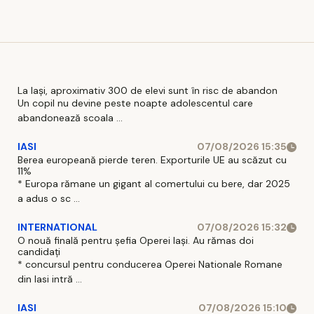
pe șoferi și
blocajul
când vor
național
intra în
vigoare
La Iași, aproximativ 300 de elevi sunt în risc de abandon
Un copil nu devine peste noapte adolescentul care
abandonează scoala ...
IASI
07/08/2026 15:35
Berea europeană pierde teren. Exporturile UE au scăzut cu
11%
* Europa rămane un gigant al comertului cu bere, dar 2025
a adus o sc ...
INTERNATIONAL
07/08/2026 15:32
O nouă finală pentru șefia Operei Iași. Au rămas doi
candidați
* concursul pentru conducerea Operei Nationale Romane
din Iasi intră ...
IASI
07/08/2026 15:10