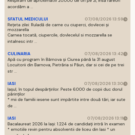
Respirăm de aproximativ 20.000 de ori pe zi, insă rareori
acordăm a ...
SFATUL MEDICULUI
07/08/2026 13:59
Rețeta zilei: Ruladă de carne cu ciuperci, dovlecei și
mozzarella
Carnea tocată, ciupercile, dovlecelul si mozzarella se
intalnesc intr ...
CULINARIA
07/08/2026 13:42
Apă cu program în Bârnova și Ciurea până la 31 august
Locuitorii din Barnova, Pietrăria si Păun, dar si cei de pe trei
str ...
IASI
07/08/2026 13:30
Iașul, în topul despărțirilor. Peste 6.000 de copii duc dorul
părinților
* mii de familii iesene sunt impărtite intre două tări, iar sute
de ...
IASI
07/08/2026 13:11
Bacalaureat 2026 la Iași: 1.224 de candidați intră în examen
* emotiile revin pentru absolventii de liceu din Iasi * un