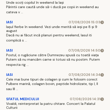
Unde scoți copilul în weekend la Iași
Părintii care caută unde să-i ducă pe copii in weekend au
cateva v ...
IASI
07/08/2026 15:03
Iașul fierbe în weekend. Vezi unde merită să ieși pe 8 și 9
august
Dacă nu ai făcut incă planuri pentru weekend, Iasul iti
complică s ...
IASI
07/08/2026 14:50
Postul, o rugăciune către Dumnezeu spusă cu toată viața
Putem să nu mancăm carne si totusi să nu postim. Putem
respecta rig ...
IASI
07/08/2026 14:34
Cele mai bune tipuri de colagen și cum le folosim corect
Pulbere marină, colagen bovin, peptide hidrolizate, tip I, II
sau III ...
SFATUL MEDICULUI
07/08/2026 14:31
Vivaldi, reinterpretat la patru chitare. Concert la Palatul
Culturii