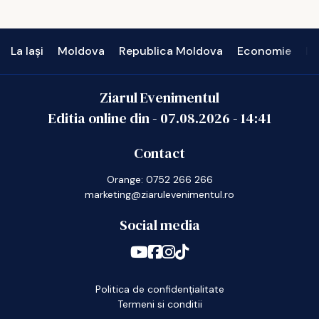
La Iași
Moldova
Republica Moldova
Economie
In
Ziarul Evenimentul
Editia online din -
07.08.2026
-
14:41
Contact
Orange: 0752 266 266
marketing@ziarulevenimentul.ro
Social media
Politica de confidențialitate
Termeni si conditii