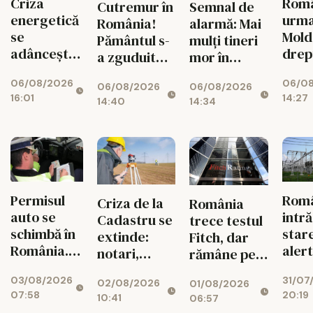
Criza
Româ
Cutremur în
Semnal de
energetică
urm
România!
alarmă: Mai
se
Mold
Pământul s-
mulți tineri
adâncește.
drep
a zguduit
mor în
Fabricile
și si
din nou în
accidente
06/08/2026
06/0
mari pot
feme
06/08/2026
06/08/2026
zona
rutiere
16:01
14:27
rămâne
14:40
14:34
seismică
decât din
fără
Vrancea
cauza
energie în
tuberculozei
orele de
și a
vârf
drogurilor
Permisul
Rom
Criza de la
România
auto se
intră
Cadastru se
trece testul
schimbă în
star
extinde:
Fitch, dar
România.
aler
notari,
rămâne pe
Ce reguli
ener
dezvoltatori
marginea
03/08/2026
31/07
noi îi
02/08/2026
01/08/2026
și bănci,
prăpastiei
07:58
20:19
așteaptă
10:41
06:57
afectați de
financiare