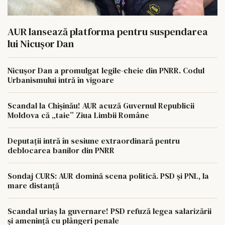
AUR lansează platforma pentru suspendarea
lui Nicușor Dan
Nicușor Dan a promulgat legile-cheie din PNRR. Codul
Urbanismului intră în vigoare
Scandal la Chișinău! AUR acuză Guvernul Republicii
Moldova că „taie” Ziua Limbii Române
Deputații intră în sesiune extraordinară pentru
deblocarea banilor din PNRR
Sondaj CURS: AUR domină scena politică. PSD și PNL, la
mare distanță
Scandal uriaș la guvernare! PSD refuză legea salarizării
și amenință cu plângeri penale