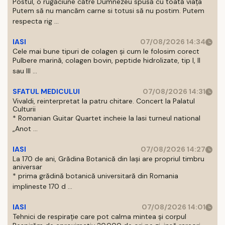
Postul, o rugăciune către Dumnezeu spusă cu toată viața
Putem să nu mancăm carne si totusi să nu postim. Putem
respecta rig ...
IASI
07/08/2026 14:34
Cele mai bune tipuri de colagen și cum le folosim corect
Pulbere marină, colagen bovin, peptide hidrolizate, tip I, II
sau III ...
SFATUL MEDICULUI
07/08/2026 14:31
Vivaldi, reinterpretat la patru chitare. Concert la Palatul
Culturii
* Romanian Guitar Quartet incheie la Iasi turneul national
„Anot ...
IASI
07/08/2026 14:27
La 170 de ani, Grădina Botanică din Iași are propriul timbru
aniversar
* prima grădină botanică universitară din Romania
implineste 170 d ...
IASI
07/08/2026 14:01
Tehnici de respirație care pot calma mintea și corpul