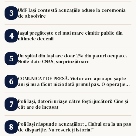
UMF Iași contestă acuzațiile aduse la ceremonia
de absolvire
Iașul pregătește cel mai mare cimitir public din
ultimele decenii
Un spital din Iași are doar 2% din paturi ocupate.
Noile date CNAS, surprinzătoare
COMUNICAT DE PRESĂ. Victor are aproape șapte
ani și nu a făcut niciodată primul pas. O operație
de 33.000 de euro îi poate schimba viața.
Poli Iași, datorii uriașe către foștii jucători! Cine și
cât are de încasat
Poli Iași răspunde acuzațiilor: „Clubul era la un pas
de dispariție. Nu rescrieți istoria!”