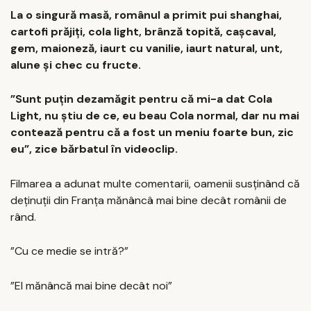
La o singură masă, românul a primit pui shanghai,
cartofi prăjiți, cola light, brânză topită, cașcaval,
gem, maioneză, iaurt cu vanilie, iaurt natural, unt,
alune și chec cu fructe.
”Sunt puțin dezamăgit pentru că mi-a dat Cola
Light, nu știu de ce, eu beau Cola normal, dar nu mai
contează pentru că a fost un meniu foarte bun, zic
eu”, zice bărbatul în videoclip.
Filmarea a adunat multe comentarii, oamenii susținând că
deținuții din Franța mănâncâ mai bine decât românii de
rând.
”Cu ce medie se intră?”
”El mănâncă mai bine decât noi”