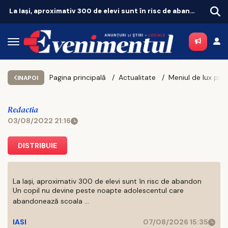
Iașul fierbe în weekend. Vezi unde merită să ieși pe 8 și 9 august
Pagina principală
Actualitate
INAPOI
Redactia
03/08/2022 21:16
DISTRIBUIE
La Iași, aproximativ 300 de elevi sunt în risc de abandon
Un copil nu devine peste noapte adolescentul care
abandonează scoala ...
IASI
07/08/2026 15:35