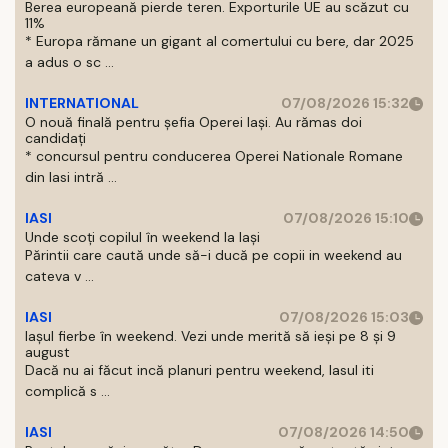
Berea europeană pierde teren. Exporturile UE au scăzut cu
11%
* Europa rămane un gigant al comertului cu bere, dar 2025
a adus o sc ...
INTERNATIONAL
07/08/2026 15:32
O nouă finală pentru șefia Operei Iași. Au rămas doi
candidați
* concursul pentru conducerea Operei Nationale Romane
din Iasi intră ...
IASI
07/08/2026 15:10
Unde scoți copilul în weekend la Iași
Părintii care caută unde să-i ducă pe copii in weekend au
cateva v ...
IASI
07/08/2026 15:03
Iașul fierbe în weekend. Vezi unde merită să ieși pe 8 și 9
august
Dacă nu ai făcut incă planuri pentru weekend, Iasul iti
complică s ...
IASI
07/08/2026 14:50