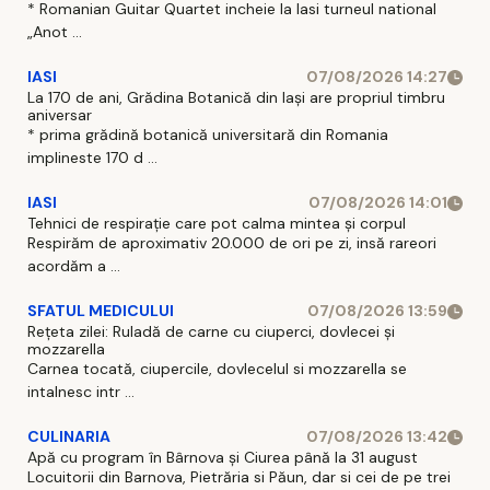
* Romanian Guitar Quartet incheie la Iasi turneul national
„Anot ...
IASI
07/08/2026 14:27
La 170 de ani, Grădina Botanică din Iași are propriul timbru
aniversar
* prima grădină botanică universitară din Romania
implineste 170 d ...
IASI
07/08/2026 14:01
Tehnici de respirație care pot calma mintea și corpul
Respirăm de aproximativ 20.000 de ori pe zi, insă rareori
acordăm a ...
SFATUL MEDICULUI
07/08/2026 13:59
Rețeta zilei: Ruladă de carne cu ciuperci, dovlecei și
mozzarella
Carnea tocată, ciupercile, dovlecelul si mozzarella se
intalnesc intr ...
CULINARIA
07/08/2026 13:42
Apă cu program în Bârnova și Ciurea până la 31 august
Locuitorii din Barnova, Pietrăria si Păun, dar si cei de pe trei