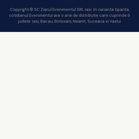
Copyright © SC Ziarul Evenimentul SRL Iasi. In varianta tiparita,
cotidianul Evenimentul are o arie de distributie care cuprinde 6
judete: Iasi, Bacau, Botosani, Neamt, Suceava si Vaslui