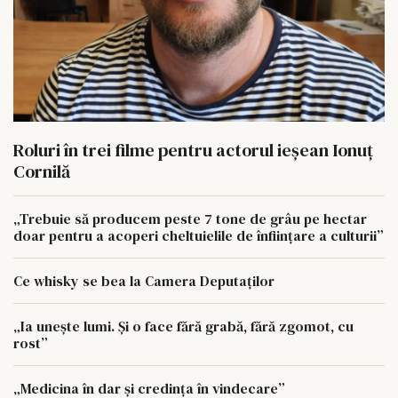
Roluri în trei filme pentru actorul ieşean Ionuţ
Cornilă
„Trebuie să producem peste 7 tone de grâu pe hectar
doar pentru a acoperi cheltuielile de înființare a culturii”
Ce whisky se bea la Camera Deputaților
„Ia unește lumi. Și o face fără grabă, fără zgomot, cu
rost”
„Medicina în dar și credința în vindecare”