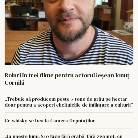
Roluri în trei filme pentru actorul ieşean Ionuţ
Cornilă
„Trebuie să producem peste 7 tone de grâu pe hectar
doar pentru a acoperi cheltuielile de înființare a culturii”
Ce whisky se bea la Camera Deputaților
„Ia unește lumi. Și o face fără grabă, fără zgomot, cu