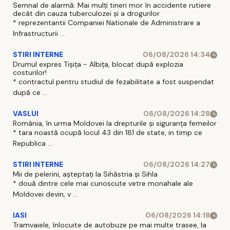
Semnal de alarmă: Mai mulți tineri mor în accidente rutiere
decât din cauza tuberculozei și a drogurilor
* reprezentantii Companiei Nationale de Administrare a
Infrastructurii ...
STIRI INTERNE
06/08/2026 14:34
Drumul expres Tișița - Albița, blocat după explozia
costurilor!
* contractul pentru studiul de fezabilitate a fost suspendat
după ce ...
VASLUI
06/08/2026 14:28
România, în urma Moldovei la drepturile și siguranța femeilor
* tara noastă ocupă locul 43 din 181 de state, in timp ce
Republica ...
STIRI INTERNE
06/08/2026 14:27
Mii de pelerini, așteptați la Sihăstria și Sihla
* două dintre cele mai cunoscute vetre monahale ale
Moldovei devin, v ...
IASI
06/08/2026 14:18
Tramvaiele, înlocuite de autobuze pe mai multe trasee, la