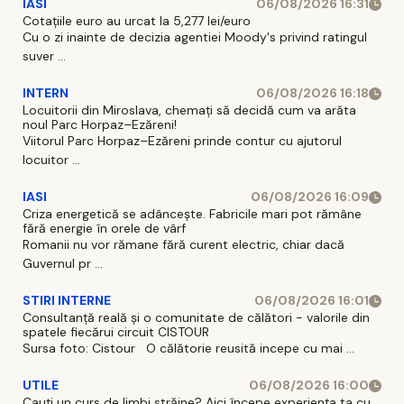
IASI
06/08/2026 16:31
Cotațiile euro au urcat la 5,277 lei/euro
Cu o zi inainte de decizia agentiei Moody's privind ratingul
suver ...
INTERN
06/08/2026 16:18
Locuitorii din Miroslava, chemați să decidă cum va arăta
noul Parc Horpaz–Ezăreni!
Viitorul Parc Horpaz–Ezăreni prinde contur cu ajutorul
locuitor ...
IASI
06/08/2026 16:09
Criza energetică se adâncește. Fabricile mari pot rămâne
fără energie în orele de vârf
Romanii nu vor rămane fără curent electric, chiar dacă
Guvernul pr ...
STIRI INTERNE
06/08/2026 16:01
Consultanță reală și o comunitate de călători - valorile din
spatele fiecărui circuit CISTOUR
Sursa foto: Cistour O călătorie reusită incepe cu mai ...
UTILE
06/08/2026 16:00
Cauți un curs de limbi străine? Aici începe experiența ta cu