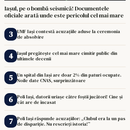
Iașul, pe o bombă seismică! Documentele
oficiale arată unde este pericolul cel mai mare
UMF Iași contestă acuzațiile aduse la ceremonia
de absolvire
Iașul pregătește cel mai mare cimitir public din
ultimele decenii
Un spital din Iași are doar 2% din paturi ocupate.
Noile date CNAS, surprinzătoare
Poli Iași, datorii uriașe către foștii jucători! Cine și
cât are de încasat
Poli Iași răspunde acuzațiilor: „Clubul era la un pas
de dispariție. Nu rescrieți istoria!”