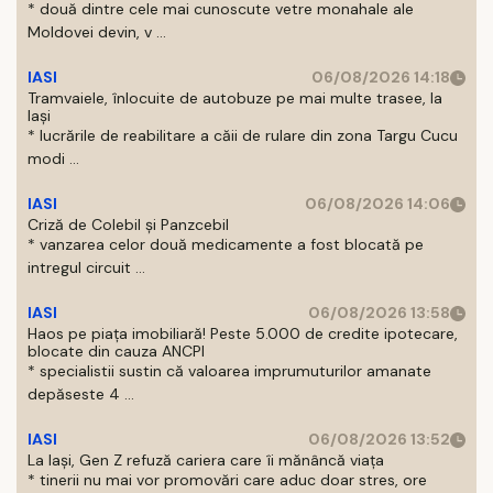
* două dintre cele mai cunoscute vetre monahale ale
Moldovei devin, v ...
IASI
06/08/2026 14:18
Tramvaiele, înlocuite de autobuze pe mai multe trasee, la
Iași
* lucrările de reabilitare a căii de rulare din zona Targu Cucu
modi ...
IASI
06/08/2026 14:06
Criză de Colebil și Panzcebil
* vanzarea celor două medicamente a fost blocată pe
intregul circuit ...
IASI
06/08/2026 13:58
Haos pe piața imobiliară! Peste 5.000 de credite ipotecare,
blocate din cauza ANCPI
* specialistii sustin că valoarea imprumuturilor amanate
depăseste 4 ...
IASI
06/08/2026 13:52
La Iași, Gen Z refuză cariera care îi mănâncă viața
* tinerii nu mai vor promovări care aduc doar stres, ore