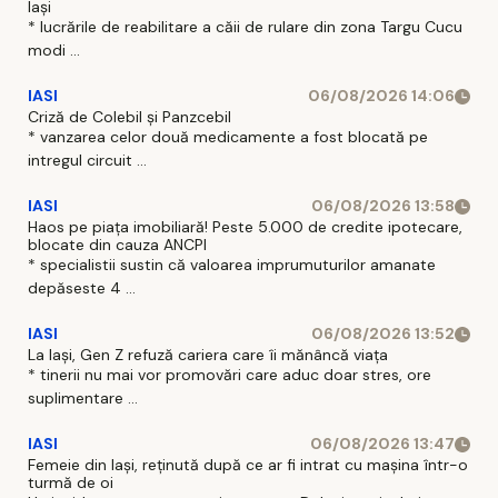
Iași
* lucrările de reabilitare a căii de rulare din zona Targu Cucu
modi ...
IASI
06/08/2026 14:06
Criză de Colebil și Panzcebil
* vanzarea celor două medicamente a fost blocată pe
intregul circuit ...
IASI
06/08/2026 13:58
Haos pe piața imobiliară! Peste 5.000 de credite ipotecare,
blocate din cauza ANCPI
* specialistii sustin că valoarea imprumuturilor amanate
depăseste 4 ...
IASI
06/08/2026 13:52
La Iași, Gen Z refuză cariera care îi mănâncă viața
* tinerii nu mai vor promovări care aduc doar stres, ore
suplimentare ...
IASI
06/08/2026 13:47
Femeie din Iași, reținută după ce ar fi intrat cu mașina într-o
turmă de oi