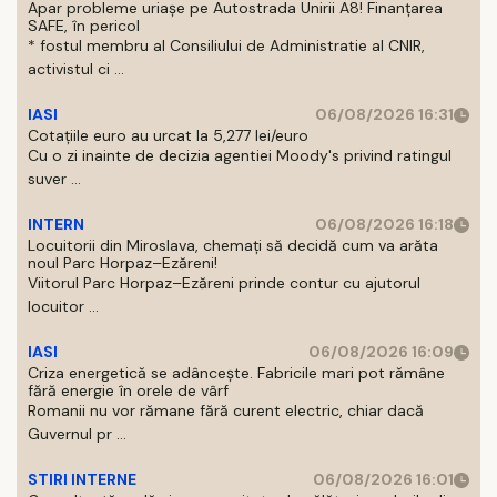
Apar probleme uriașe pe Autostrada Unirii A8! Finanțarea
SAFE, în pericol
* fostul membru al Consiliului de Administratie al CNIR,
activistul ci ...
IASI
06/08/2026 16:31
Cotațiile euro au urcat la 5,277 lei/euro
Cu o zi inainte de decizia agentiei Moody's privind ratingul
suver ...
INTERN
06/08/2026 16:18
Locuitorii din Miroslava, chemați să decidă cum va arăta
noul Parc Horpaz–Ezăreni!
Viitorul Parc Horpaz–Ezăreni prinde contur cu ajutorul
locuitor ...
IASI
06/08/2026 16:09
Criza energetică se adâncește. Fabricile mari pot rămâne
fără energie în orele de vârf
Romanii nu vor rămane fără curent electric, chiar dacă
Guvernul pr ...
STIRI INTERNE
06/08/2026 16:01