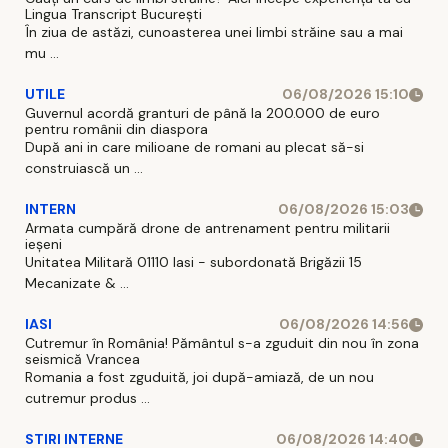
Lingua Transcript București
În ziua de astăzi, cunoasterea unei limbi străine sau a mai
mu ...
UTILE
06/08/2026 15:10
Guvernul acordă granturi de până la 200.000 de euro
pentru românii din diaspora
După ani in care milioane de romani au plecat să-si
construiască un ...
INTERN
06/08/2026 15:03
Armata cumpără drone de antrenament pentru militarii
ieșeni
Unitatea Militară 01110 Iasi - subordonată Brigăzii 15
Mecanizate & ...
IASI
06/08/2026 14:56
Cutremur în România! Pământul s-a zguduit din nou în zona
seismică Vrancea
Romania a fost zguduită, joi după-amiază, de un nou
cutremur produs ...
STIRI INTERNE
06/08/2026 14:40