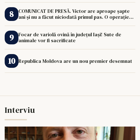
COMUNICAT DE PRESĂ. Victor are aproape șapte
ani și nu a făcut niciodată primul pas. O operație
de 33.000 de euro îi poate schimba viața.
Focar de variolă ovină în județul Iași! Sute de
animale vor fi sacrificate
Republica Moldova are un nou premier desemnat
Interviu