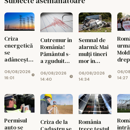
Subiecte asemanatoare
Criza
Româ
Cutremur în
Semnal de
energetică
urm
România!
alarmă: Mai
se
Mold
Pământul s-
mulți tineri
adâncește.
drep
a zguduit
mor în
Fabricile
și si
din nou în
accidente
06/08/2026
06/0
mari pot
feme
06/08/2026
06/08/2026
zona
rutiere
16:01
14:27
rămâne
14:40
14:34
seismică
decât din
fără
Vrancea
cauza
energie în
tuberculozei
orele de
și a
vârf
drogurilor
Permisul
Rom
Criza de la
România
auto se
intră
Cadastru se
trece testul