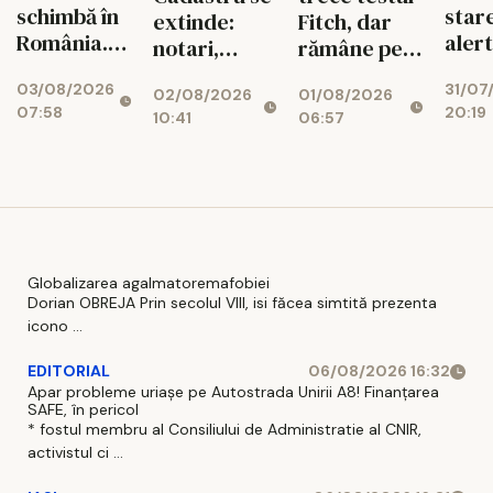
schimbă în
star
extinde:
Fitch, dar
România.
aler
notari,
rămâne pe
Ce reguli
ener
dezvoltatori
marginea
03/08/2026
31/07
noi îi
02/08/2026
01/08/2026
și bănci,
prăpastiei
07:58
20:19
așteaptă
10:41
06:57
afectați de
financiare
pe șoferi și
blocajul
când vor
național
intra în
vigoare
Globalizarea agalmatoremafobiei
Dorian OBREJA Prin secolul VIII, isi făcea simtită prezenta
icono ...
EDITORIAL
06/08/2026 16:32
Apar probleme uriașe pe Autostrada Unirii A8! Finanțarea
SAFE, în pericol
* fostul membru al Consiliului de Administratie al CNIR,
activistul ci ...