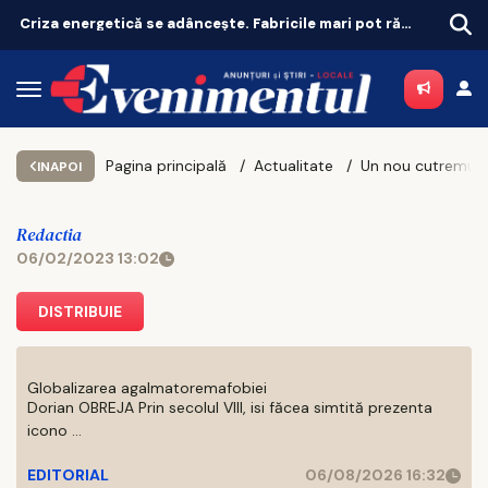
Criza energetică se adâncește. Fabricile mari pot rămâne fără energie în orele de vârf
Pagina principală
Actualitate
INAPOI
Redactia
06/02/2023 13:02
DISTRIBUIE
Globalizarea agalmatoremafobiei
Dorian OBREJA Prin secolul VIII, isi făcea simtită prezenta
icono ...
EDITORIAL
06/08/2026 16:32