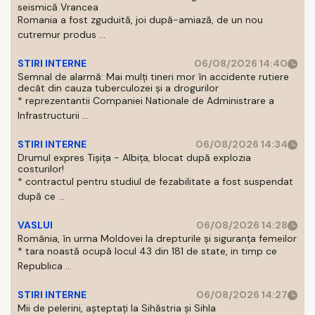
seismică Vrancea
Romania a fost zguduită, joi după-amiază, de un nou
cutremur produs ...
STIRI INTERNE
06/08/2026 14:40
Semnal de alarmă: Mai mulți tineri mor în accidente rutiere
decât din cauza tuberculozei și a drogurilor
* reprezentantii Companiei Nationale de Administrare a
Infrastructurii ...
STIRI INTERNE
06/08/2026 14:34
Drumul expres Tișița - Albița, blocat după explozia
costurilor!
* contractul pentru studiul de fezabilitate a fost suspendat
după ce ...
VASLUI
06/08/2026 14:28
România, în urma Moldovei la drepturile și siguranța femeilor
* tara noastă ocupă locul 43 din 181 de state, in timp ce
Republica ...
STIRI INTERNE
06/08/2026 14:27
Mii de pelerini, așteptați la Sihăstria și Sihla