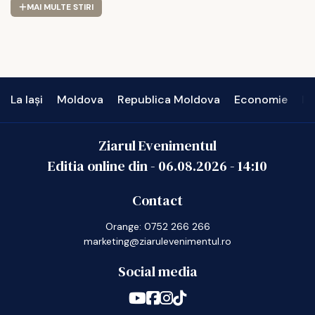
MAI MULTE STIRI
La Iași
Moldova
Republica Moldova
Economie
In
Ziarul Evenimentul
Editia online din -
06.08.2026
-
14:10
Contact
Orange: 0752 266 266
marketing@ziarulevenimentul.ro
Social media