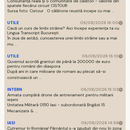
Consultanță reală și o comunitate de călători - valorile din
spatele fiecărui circuit CISTOUR
Sursa foto: Cistour O călătorie reusită incepe cu mai ...
UTILE
06/08/2026 16:00
Cauți un curs de limbi străine? Aici începe experiența ta cu
Lingua Transcript București
În ziua de astăzi, cunoasterea unei limbi străine sau a mai
mu ...
UTILE
06/08/2026 15:10
Guvernul acordă granturi de până la 200.000 de euro
pentru românii din diaspora
După ani in care milioane de romani au plecat să-si
construiască un ...
INTERN
06/08/2026 15:03
Armata cumpără drone de antrenament pentru militarii
ieșeni
Unitatea Militară 01110 Iasi - subordonată Brigăzii 15
Mecanizate & ...
IASI
06/08/2026 14:56
Cutremur în România! Pământul s-a zguduit din nou în zona