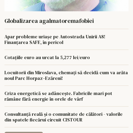
Globalizarea agalmatoremafobiei
Apar probleme uriașe pe Autostrada Unirii A8!
Finanțarea SAFE, în pericol
Cotațiile euro au urcat la 5,277 lei/euro
Locuitorii din Miroslava, chemați să decidă cum va arăta
noul Parc Horpaz–Ezăreni!
Criza energetică se adâncește. Fabricile mari pot
rămâne fără energie în orele de vârf
Consultanță reală și o comunitate de călători - valorile
din spatele fiecărui circuit CISTOUR