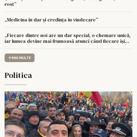
rost”
„Medicina în dar și credința în vindecare”
„Fiecare dintre noi are un dar special, o chemare unică,
iar lumea devine mai frumoasă atunci când fiecare își
urmează drumul cu sufletul deschis”
MAI MULTE
Politica