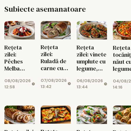
Subiecte asemanatoare
Rețeta
Rețeta
Rețeta
Rețeta 
zilei:
zilei:
zilei: vinete
tocăni
Ruladă de
Pêches
umplute cu
năut c
carne cu
Melba
legume,
legum
ciuperci,
pentru
gustoase și
07/08/2026
08/08/2026
06/08/2026
dovlecei și
04/08/
diabetici,
de post
13:42
12:58
13:44
14:16
mozzarella
cu fructe
de sezon