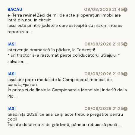
BACAU
08/08/2026 21:45
e-Terra revine! Zeci de mii de acte și operațiuni imobiliare
intră din nou în circuit
Iasul este printre judetele care asteaptă cu maxim interes
repornirea ...
IASI
08/08/2026 21:35
Intervenție dramatică în pădure, la Todirești!
* un tractor s-a răsturnat peste conducătorul utilajului *
salvatori ...
IASI
08/08/2026 21:29
Iaşul are patru medaliate la Campionatul mondial de
canotaj-juniori
În prima zi de finale la Campionatele Mondiale Under19 de la
Plo ...
IASI
08/08/2026 21:25
Grădinița 2026: ce analize și acte trebuie pregătite pentru
copil
Înainte de prima zi de grădinită, părintii trebuie să pună ...