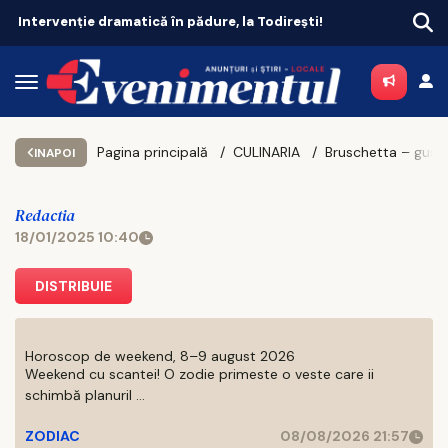
ești!
Pagina principală
CULINARIA
INAPOI
Redactia
18/01/2025 10:40
DISTRIBUIE
Horoscop de weekend, 8–9 august 2026
Weekend cu scantei! O zodie primeste o veste care ii
schimbă planuril ...
ZODIAC
08/08/2026 21:57