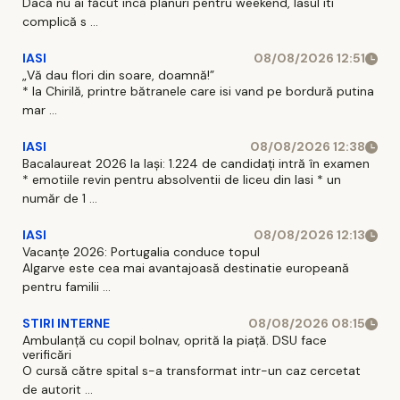
Dacă nu ai făcut incă planuri pentru weekend, Iasul iti
complică s ...
IASI
08/08/2026 12:51
„Vă dau flori din soare, doamnă!”
* la Chirilă, printre bătranele care isi vand pe bordură putina
mar ...
IASI
08/08/2026 12:38
Bacalaureat 2026 la Iași: 1.224 de candidați intră în examen
* emotiile revin pentru absolventii de liceu din Iasi * un
număr de 1 ...
IASI
08/08/2026 12:13
Vacanțe 2026: Portugalia conduce topul
Algarve este cea mai avantajoasă destinatie europeană
pentru familii ...
STIRI INTERNE
08/08/2026 08:15
Ambulanță cu copil bolnav, oprită la piață. DSU face
verificări
O cursă către spital s-a transformat intr-un caz cercetat
de autorit ...