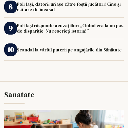
Poli Iași, datorii uriașe către foștii jucători! Cine și
cât are de încasat
Poli Iași răspunde acuzațiilor: „Clubul era la un pas
de dispariție. Nu rescrieți istoria!”
Scandal la vârful puterii pe angajările din Sănătate
Sanatate