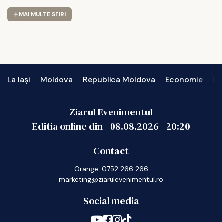
MAI MULTE STIRI
La Iași
Moldova
Republica Moldova
Economie
In
Ziarul Evenimentul
Editia online din -
08.08.2026
-
20:20
Contact
Orange: 0752 266 266
marketing@ziarulevenimentul.ro
Social media