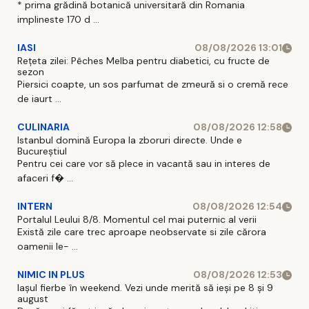
* prima grădină botanică universitară din Romania
implineste 170 d ...
IASI
08/08/2026 13:01
Rețeta zilei: Pêches Melba pentru diabetici, cu fructe de
sezon
Piersici coapte, un sos parfumat de zmeură si o cremă rece
de iaurt ...
CULINARIA
08/08/2026 12:58
Istanbul domină Europa la zboruri directe. Unde e
Bucureștiul
Pentru cei care vor să plece in vacantă sau in interes de
afaceri f� ...
INTERN
08/08/2026 12:54
Portalul Leului 8/8. Momentul cel mai puternic al verii
Există zile care trec aproape neobservate si zile cărora
oamenii le- ...
NIMIC IN PLUS
08/08/2026 12:53
Iașul fierbe în weekend. Vezi unde merită să ieși pe 8 și 9
august