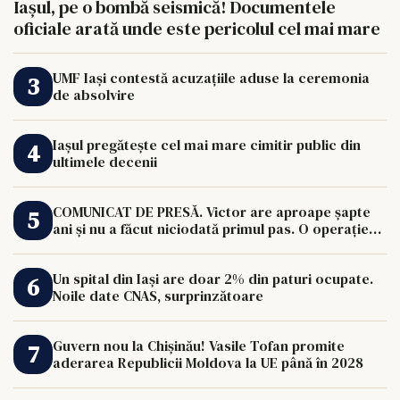
Iașul, pe o bombă seismică! Documentele
oficiale arată unde este pericolul cel mai mare
UMF Iași contestă acuzațiile aduse la ceremonia
de absolvire
Iașul pregătește cel mai mare cimitir public din
ultimele decenii
COMUNICAT DE PRESĂ. Victor are aproape șapte
ani și nu a făcut niciodată primul pas. O operație
de 33.000 de euro îi poate schimba viața.
Un spital din Iași are doar 2% din paturi ocupate.
Noile date CNAS, surprinzătoare
Guvern nou la Chișinău! Vasile Tofan promite
aderarea Republicii Moldova la UE până în 2028