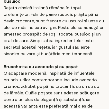
busuioc
Rețeta clasică italiană rămâne în topul
preferințelor. Felii de pâine rustică, prăjite până
devin crocante, sunt frecate cu usturoi și unse cu
ulei de măsline extravirgin. Peste ele se adaugă un
amestec proaspăt de roșii tocate, busuioc și un
praf de sare. Simplitatea ingredientelor este
secretul acestei rețete, iar gustul său este
sinonim cu vara și bucătăria mediteraneană.
Bruschetta cu avocado și ou poșat
O adaptare modernă, inspirată de influențele
brunch-urilor contemporane, include avocado
cremos, zdrobit pe pâine crocantă, cu un strop
de lămâie. Ouăle poșate sunt adesea adăugate
pentru un plus de eleganță și substanță, iar
această variantă este preferată mai ales de