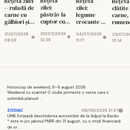
Rețeta
Rețeta zilei
Rețeta
Rețeta 
zilei:
-- ruladă de
zilei:
clătite
păstrăv la
carne cu
legume
carne,
cuptor cu
gălbiori și
crocante în
rumene
legume de
mozzarella
foi de orez,
sățioa
30/07/2026
31/07/2026
24/07/2026
vară
23/07/2
gata rapid
12:29
08:59
11:17
13:14
Horoscop de weekend, 8–9 august 2026
Weekend cu scantei! O zodie primeste o veste care ii
schimbă planuril ...
ZODIAC
08/08/2026 21:57
UMB forțează deschiderea autostrăzii de la Adjud la Bacău
* este in joc jalonul PNRR din 31 august, cu o miză financiară
de or ...