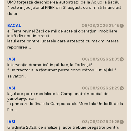
UMB forțează deschiderea autostrăzii de la Adjud la Bacău
* este in joc jalonul PNRR din 31 august, cu o miză financiară
de or ...
BACAU
08/08/2026 21:45
e-Terra revine! Zeci de mii de acte și operațiuni imobiliare
intră din nou în circuit
Iasul este printre judetele care asteaptă cu maxim interes
repornirea ...
IASI
08/08/2026 21:35
Intervenție dramatică în pădure, la Todirești!
* un tractor s-a răsturnat peste conducătorul utilajului *
salvatori ...
IASI
08/08/2026 21:29
Iaşul are patru medaliate la Campionatul mondial de
canotaj-juniori
În prima zi de finale la Campionatele Mondiale Under19 de la
Plo ...
IASI
08/08/2026 21:25
Grădinița 2026: ce analize și acte trebuie pregătite pentru