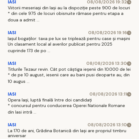
IASI
08/08/2026 19:32
Viitorii meseriași din Iași au la dispoziție peste 900 de locuri
* din cele 975 de locuri obisnuite rămase pentru etapa a
doua a admit ...
IASI
08/08/2026 19:16
Iașul bogaților: taxa pe lux se triplează pentru case și mașini
Un clasament local al averilor publicat pentru 2025
cuprinde 173 de po ...
IASI
08/08/2026 13:30
Titlurile Tezaur revin. Cât pot câștiga ieșenii din 10.000 de lei
* de pe 10 august, iesenii care au bani pusi deoparte au, din
10 augus ...
IASI
08/08/2026 13:11
Opera Iași, luptă finală între doi candidați
* concursul pentru conducerea Operei Nationale Romane
din Iasi intră ...
IASI
08/08/2026 13:10
La 170 de ani, Grădina Botanică din Iași are propriul timbru
aniversar