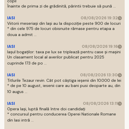
copil
Înainte de prima zi de grădinită, părintii trebuie să pună ...
IASI
08/08/2026 19:32
Viitorii meseriași din Iași au la dispoziție peste 900 de locuri
* din cele 975 de locuri obisnuite rămase pentru etapa a
doua a admit ...
IASI
08/08/2026 19:16
Iașul bogaților: taxa pe lux se triplează pentru case și mașini
Un clasament local al averilor publicat pentru 2025
cuprinde 173 de po ...
IASI
08/08/2026 13:30
Titlurile Tezaur revin. Cât pot câștiga ieșenii din 10.000 de lei
* de pe 10 august, iesenii care au bani pusi deoparte au, din
10 augus ...
IASI
08/08/2026 13:11
Opera Iași, luptă finală între doi candidați
* concursul pentru conducerea Operei Nationale Romane
din Iasi intră ...