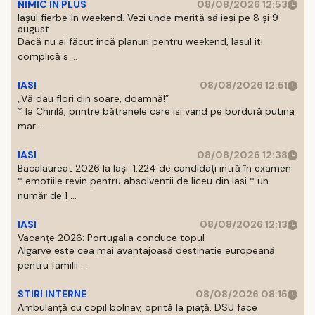
NIMIC IN PLUS
08/08/2026 12:53
Iașul fierbe în weekend. Vezi unde merită să ieși pe 8 și 9
august
Dacă nu ai făcut incă planuri pentru weekend, Iasul iti
complică s ...
IASI
08/08/2026 12:51
„Vă dau flori din soare, doamnă!”
* la Chirilă, printre bătranele care isi vand pe bordură putina
mar ...
IASI
08/08/2026 12:38
Bacalaureat 2026 la Iași: 1.224 de candidați intră în examen
* emotiile revin pentru absolventii de liceu din Iasi * un
număr de 1 ...
IASI
08/08/2026 12:13
Vacanțe 2026: Portugalia conduce topul
Algarve este cea mai avantajoasă destinatie europeană
pentru familii ...
STIRI INTERNE
08/08/2026 08:15
Ambulanță cu copil bolnav, oprită la piață. DSU face