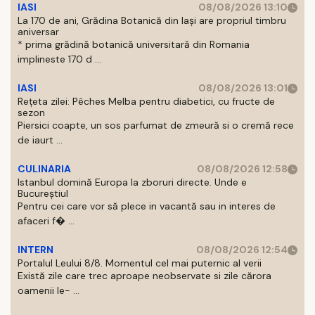
IASI
08/08/2026 13:10
La 170 de ani, Grădina Botanică din Iași are propriul timbru
aniversar
* prima grădină botanică universitară din Romania
implineste 170 d ...
IASI
08/08/2026 13:01
Rețeta zilei: Pêches Melba pentru diabetici, cu fructe de
sezon
Piersici coapte, un sos parfumat de zmeură si o cremă rece
de iaurt ...
CULINARIA
08/08/2026 12:58
Istanbul domină Europa la zboruri directe. Unde e
Bucureștiul
Pentru cei care vor să plece in vacantă sau in interes de
afaceri f� ...
INTERN
08/08/2026 12:54
Portalul Leului 8/8. Momentul cel mai puternic al verii
Există zile care trec aproape neobservate si zile cărora
oamenii le- ...