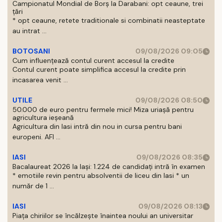
Campionatul Mondial de Borș la Darabani: opt ceaune, trei
țări
* opt ceaune, retete traditionale si combinatii neasteptate
au intrat ...
BOTOSANI
09/08/2026 09:05
Cum influențează contul curent accesul la credite
Contul curent poate simplifica accesul la credite prin
incasarea venit ...
UTILE
09/08/2026 08:50
50.000 de euro pentru fermele mici! Miza uriașă pentru
agricultura ieșeană
Agricultura din Iasi intră din nou in cursa pentru bani
europeni. AFI ...
IASI
09/08/2026 08:35
Bacalaureat 2026 la Iași: 1.224 de candidați intră în examen
* emotiile revin pentru absolventii de liceu din Iasi * un
număr de 1 ...
IASI
09/08/2026 08:13
Piața chiriilor se încălzește înaintea noului an universitar