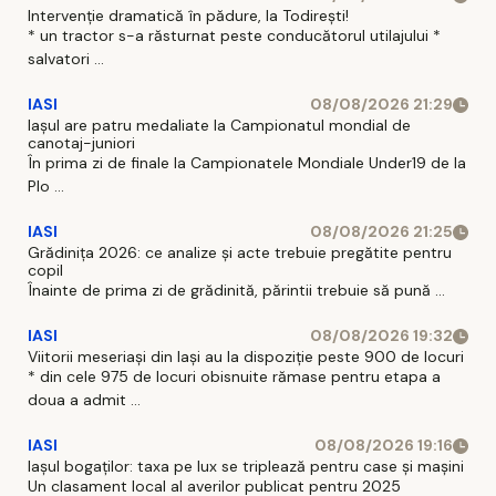
Intervenție dramatică în pădure, la Todirești!
* un tractor s-a răsturnat peste conducătorul utilajului *
salvatori ...
IASI
08/08/2026 21:29
Iaşul are patru medaliate la Campionatul mondial de
canotaj-juniori
În prima zi de finale la Campionatele Mondiale Under19 de la
Plo ...
IASI
08/08/2026 21:25
Grădinița 2026: ce analize și acte trebuie pregătite pentru
copil
Înainte de prima zi de grădinită, părintii trebuie să pună ...
IASI
08/08/2026 19:32
Viitorii meseriași din Iași au la dispoziție peste 900 de locuri
* din cele 975 de locuri obisnuite rămase pentru etapa a
doua a admit ...
IASI
08/08/2026 19:16
Iașul bogaților: taxa pe lux se triplează pentru case și mașini
Un clasament local al averilor publicat pentru 2025