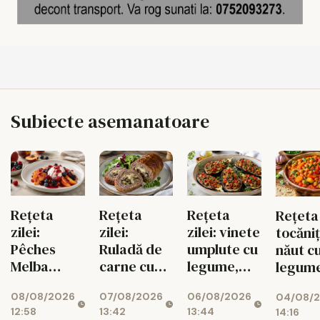
Subiecte asemanatoare
Rețeta
Rețeta
Rețeta
Rețeta 
zilei:
zilei:
zilei: vinete
tocăni
Ruladă de
Pêches
umplute cu
năut c
carne cu
Melba
legume,
legum
ciuperci,
pentru
gustoase și
07/08/2026
08/08/2026
06/08/2026
dovlecei și
04/08/
diabetici,
de post
13:42
12:58
13:44
14:16
mozzarella
cu fructe