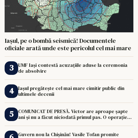
Iașul, pe o bombă seismică! Documentele
oficiale arată unde este pericolul cel mai mare
UMF Iași contestă acuzațiile aduse la ceremonia
de absolvire
Iașul pregătește cel mai mare cimitir public din
ultimele decenii
COMUNICAT DE PRESĂ. Victor are aproape șapte
ani și nu a făcut niciodată primul pas. O operație
de 33.000 de euro îi poate schimba viața.
Guvern nou la Chișinău! Vasile Tofan promite