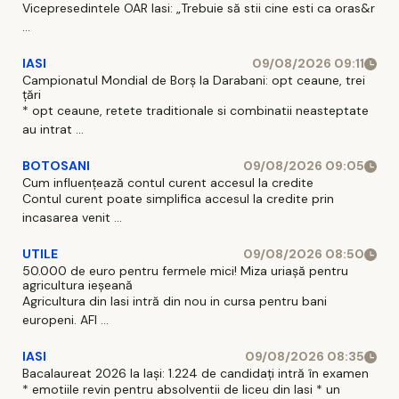
Vicepresedintele OAR Iasi: „Trebuie să stii cine esti ca oras&r
...
IASI
09/08/2026 09:11
Campionatul Mondial de Borș la Darabani: opt ceaune, trei
țări
* opt ceaune, retete traditionale si combinatii neasteptate
au intrat ...
BOTOSANI
09/08/2026 09:05
Cum influențează contul curent accesul la credite
Contul curent poate simplifica accesul la credite prin
incasarea venit ...
UTILE
09/08/2026 08:50
50.000 de euro pentru fermele mici! Miza uriașă pentru
agricultura ieșeană
Agricultura din Iasi intră din nou in cursa pentru bani
europeni. AFI ...
IASI
09/08/2026 08:35
Bacalaureat 2026 la Iași: 1.224 de candidați intră în examen
* emotiile revin pentru absolventii de liceu din Iasi * un