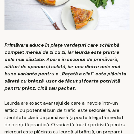
Primăvara aduce în piețe verdețuri care schimbă
complet meniul de zi cu zi, iar leurda este printre
cele mai căutate. Apare în sezonul de primăvară,
alături de spanac și salată, iar una dintre cele mai
bune variante pentru o „Rețetă a zilei” este plăcinta
sărată cu brânză, ușor de făcut și foarte potrivită
pentru prânz, cină sau pachet.
Leurda are exact avantajul de care ai nevoie într-un
articol cu potențial bun de trafic: este sezonieră, are
identitate clară de primăvară și poate fi legată imediat
de o rețetă practică. O variantă foarte potrivită pentru
miercuri este plăcinta cu leurdă și brânză, un preparat