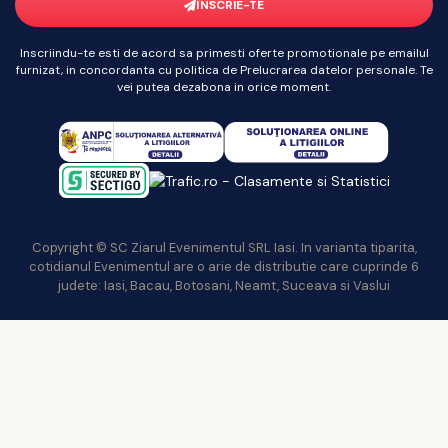
ÎNSCRIE-TE
Inscriindu-te esti de acord sa primesti oferte promotionale pe emailul
furnizat, in concordanta cu politica de Prelucrarea datelor personale. Te
vei putea dezabona in orice moment.
Copyright © SC Ziarul Evenimentul SRL Iasi. In varianta tiparita,
cotidianul Evenimentul are o arie de distributie care cuprinde 6
judete: Iasi, Bacau, Botosani, Neamt, Suceava si Vaslui