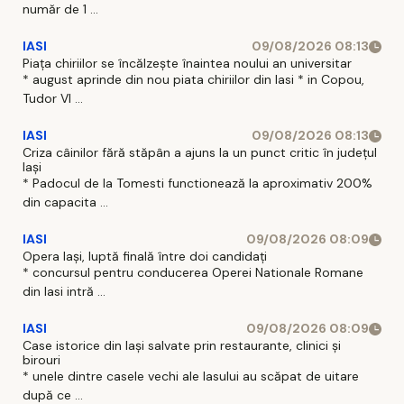
număr de 1 ...
IASI
09/08/2026 08:13
Piața chiriilor se încălzește înaintea noului an universitar
* august aprinde din nou piata chiriilor din Iasi * in Copou,
Tudor Vl ...
IASI
09/08/2026 08:13
Criza câinilor fără stăpân a ajuns la un punct critic în județul
Iași
* Padocul de la Tomesti functionează la aproximativ 200%
din capacita ...
IASI
09/08/2026 08:09
Opera Iași, luptă finală între doi candidați
* concursul pentru conducerea Operei Nationale Romane
din Iasi intră ...
IASI
09/08/2026 08:09
Case istorice din Iași salvate prin restaurante, clinici și
birouri
* unele dintre casele vechi ale Iasului au scăpat de uitare
după ce ...