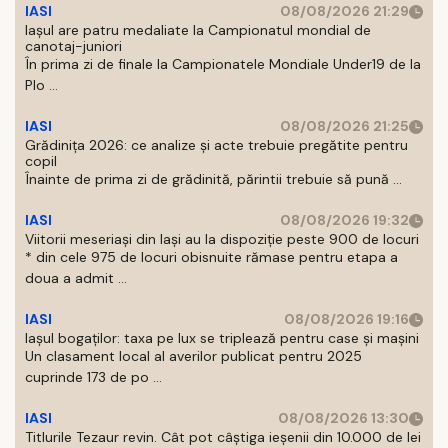
IASI
08/08/2026 21:29
Iaşul are patru medaliate la Campionatul mondial de
canotaj-juniori
În prima zi de finale la Campionatele Mondiale Under19 de la
Plo ...
IASI
08/08/2026 21:25
Grădinița 2026: ce analize și acte trebuie pregătite pentru
copil
Înainte de prima zi de grădinită, părintii trebuie să pună ...
IASI
08/08/2026 19:32
Viitorii meseriași din Iași au la dispoziție peste 900 de locuri
* din cele 975 de locuri obisnuite rămase pentru etapa a
doua a admit ...
IASI
08/08/2026 19:16
Iașul bogaților: taxa pe lux se triplează pentru case și mașini
Un clasament local al averilor publicat pentru 2025
cuprinde 173 de po ...
IASI
08/08/2026 13:30
Titlurile Tezaur revin. Cât pot câștiga ieșenii din 10.000 de lei