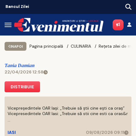
Bancul Zilei
Pagina principală
CULINARIA
INAPOI
Tania Damian
22/04/2026 12:58
DISTRIBUIE
Vicepreședintele OAR Iași: „Trebuie să știi cine ești ca oraș”
Vicepresedintele OAR Iasi: „Trebuie să stii cine esti ca oras&r
...
IASI
09/08/2026 09:11