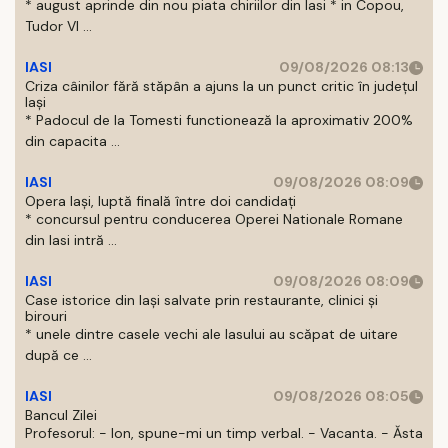
* august aprinde din nou piata chiriilor din Iasi * in Copou,
Tudor Vl ...
IASI
09/08/2026 08:13
Criza câinilor fără stăpân a ajuns la un punct critic în județul
Iași
* Padocul de la Tomesti functionează la aproximativ 200%
din capacita ...
IASI
09/08/2026 08:09
Opera Iași, luptă finală între doi candidați
* concursul pentru conducerea Operei Nationale Romane
din Iasi intră ...
IASI
09/08/2026 08:09
Case istorice din Iași salvate prin restaurante, clinici și
birouri
* unele dintre casele vechi ale Iasului au scăpat de uitare
după ce ...
IASI
09/08/2026 08:05
Bancul Zilei
Profesorul: - Ion, spune-mi un timp verbal. - Vacanta. - Ăsta