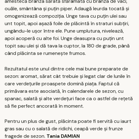
amestecă brânza sărată sfărâmată cu brânza de vaci,
ouăle, smântâna și puțin piper. Adaugă leurda tocată și
omogenizează compoziția. Unge tava cu puțin ulei sau
unt topit, apoi așază foile de plăcintă în straturi subțiri,
ungându-le ușor între ele. Pune umplutura, nivelează,
apoi acoperă cu alte foi. Unge deasupra cu puțin unt
topit sau ulei și dă tava la cuptor, la 180 de grade, până
când plăcinta se rumenește frumos.
Rezultatul este unul dintre cele mai bune preparate de
sezon: aromat, sărat cât trebuie și legat clar de lunile în
care verdețurile proaspete domină piața. Faptul că
primăvara este asociată, în calendarele de sezon, cu
spanac, salată și alte verdețuri face ca o astfel de rețetă
să fie perfect ancorată în moment.
Pentru un plus de gust, plăcinta poate fi servită cu iaurt
gras sau cu o salată de ridichi, ceapă verde și frunze
fragede de sezon.
Tania DAMIAN