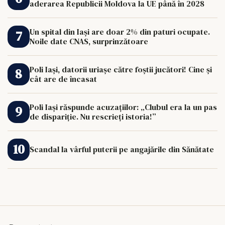
aderarea Republicii Moldova la UE până în 2028
Un spital din Iași are doar 2% din paturi ocupate.
Noile date CNAS, surprinzătoare
Poli Iași, datorii uriașe către foștii jucători! Cine și
cât are de încasat
Poli Iași răspunde acuzațiilor: „Clubul era la un pas
de dispariție. Nu rescrieți istoria!”
Scandal la vârful puterii pe angajările din Sănătate