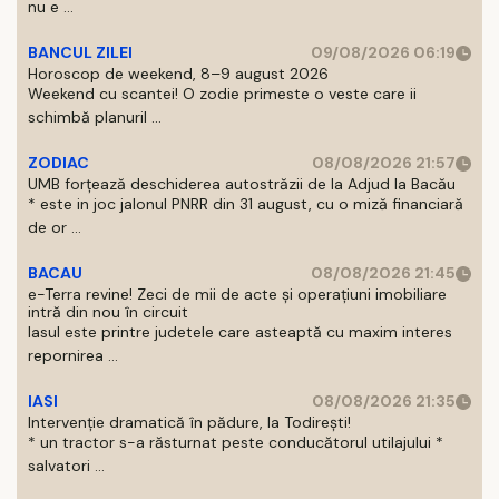
nu e ...
BANCUL ZILEI
09/08/2026 06:19
Horoscop de weekend, 8–9 august 2026
Weekend cu scantei! O zodie primeste o veste care ii
schimbă planuril ...
ZODIAC
08/08/2026 21:57
UMB forțează deschiderea autostrăzii de la Adjud la Bacău
* este in joc jalonul PNRR din 31 august, cu o miză financiară
de or ...
BACAU
08/08/2026 21:45
e-Terra revine! Zeci de mii de acte și operațiuni imobiliare
intră din nou în circuit
Iasul este printre judetele care asteaptă cu maxim interes
repornirea ...
IASI
08/08/2026 21:35
Intervenție dramatică în pădure, la Todirești!
* un tractor s-a răsturnat peste conducătorul utilajului *
salvatori ...