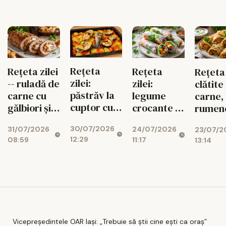
de sezon
Rețeta
Rețeta zilei
Rețeta
Rețeta 
zilei:
-- ruladă de
zilei:
clătite
păstrăv la
carne cu
legume
carne,
cuptor cu
gălbiori și
crocante în
rumene
legume de
mozzarella
foi de orez,
sățioa
30/07/2026
31/07/2026
24/07/2026
vară
23/07/2
gata rapid
12:29
08:59
11:17
13:14
Vicepreședintele OAR Iași: „Trebuie să știi cine ești ca oraș”