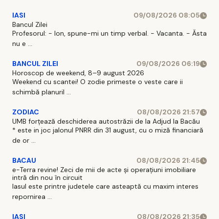
IASI
09/08/2026 08:05
Bancul Zilei
Profesorul: - Ion, spune-mi un timp verbal. - Vacanta. - Ăsta
nu e ...
BANCUL ZILEI
09/08/2026 06:19
Horoscop de weekend, 8–9 august 2026
Weekend cu scantei! O zodie primeste o veste care ii
schimbă planuril ...
ZODIAC
08/08/2026 21:57
UMB forțează deschiderea autostrăzii de la Adjud la Bacău
* este in joc jalonul PNRR din 31 august, cu o miză financiară
de or ...
BACAU
08/08/2026 21:45
e-Terra revine! Zeci de mii de acte și operațiuni imobiliare
intră din nou în circuit
Iasul este printre judetele care asteaptă cu maxim interes
repornirea ...
IASI
08/08/2026 21:35