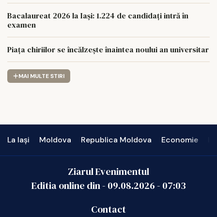
Bacalaureat 2026 la Iași: 1.224 de candidați intră în
examen
Piața chiriilor se încălzește înaintea noului an universitar
MAI MULTE STIRI
La Iași
Moldova
Republica Moldova
Economie
In
Ziarul Evenimentul
Editia online din -
09.08.2026
-
07:03
Contact