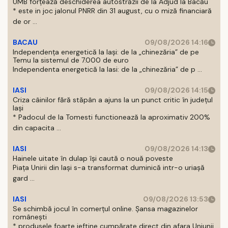
UMB forțează deschiderea autostrăzii de la Adjud la Bacău
* este in joc jalonul PNRR din 31 august, cu o miză financiară
de or ...
BACAU
09/08/2026 14:16
Independența energetică la Iași: de la „chinezăria” de pe
Temu la sistemul de 7.000 de euro
Independenta energetică la Iasi: de la „chinezăria” de p ...
IASI
09/08/2026 14:15
Criza câinilor fără stăpân a ajuns la un punct critic în județul
Iași
* Padocul de la Tomesti functionează la aproximativ 200%
din capacita ...
IASI
09/08/2026 14:13
Hainele uitate în dulap îşi caută o nouă poveste
Piaţa Unirii din Iaşi s-a transformat duminică intr-o uriaşă
gard ...
IASI
09/08/2026 13:53
Se schimbă jocul în comerțul online. Șansa magazinelor
românești
* produsele foarte ieftine cumpărate direct din afara Uniunii