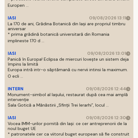
Europen ...
IASI
09/08/2026 13:11
La 170 de ani, Grădina Botanică din Iași are propriul timbru
aniversar
* prima grădină botanică universitară din Romania
implineste 170 d ...
IASI
09/08/2026 13:01
Panică în Europa! Eclipsa de miercuri lovește un sistem deja
împins la limită
Europa intră intr-o săptămană cu nervii intinsi la maximum.
O ecli ...
INTERN
09/08/2026 12:44
Monument-simbol al Iaşului, restaurat după cea mai amplă
intervenţie
Sala Gotică a Mănăstirii „Sfinţii Trei Ierarhi”, locul ...
IASI
09/08/2026 12:30
Vocea IMM-urilor pornită din Iași: ce cer antreprenorii de la
noul buget UE
* patronatele cer ca viitorul buget european să fie construit