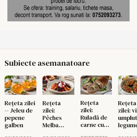
Subiecte asemanatoare
Rețeta
Rețeta zilei
Rețeta
Rețeta
zilei:
-- Jeleu de
zilei:
zilei: 
Ruladă de
pepene
Pêches
umplut
carne cu
galben
Melba
legume
ciuperci,
pentru
gustoa