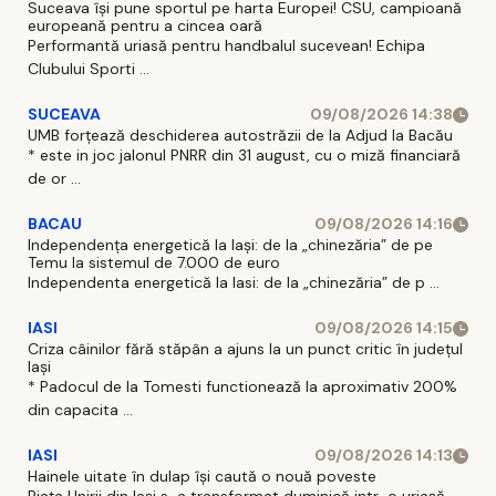
Suceava își pune sportul pe harta Europei! CSU, campioană
europeană pentru a cincea oară
Performantă uriasă pentru handbalul sucevean! Echipa
Clubului Sporti ...
SUCEAVA
09/08/2026 14:38
UMB forțează deschiderea autostrăzii de la Adjud la Bacău
* este in joc jalonul PNRR din 31 august, cu o miză financiară
de or ...
BACAU
09/08/2026 14:16
Independența energetică la Iași: de la „chinezăria” de pe
Temu la sistemul de 7.000 de euro
Independenta energetică la Iasi: de la „chinezăria” de p ...
IASI
09/08/2026 14:15
Criza câinilor fără stăpân a ajuns la un punct critic în județul
Iași
* Padocul de la Tomesti functionează la aproximativ 200%
din capacita ...
IASI
09/08/2026 14:13
Hainele uitate în dulap îşi caută o nouă poveste