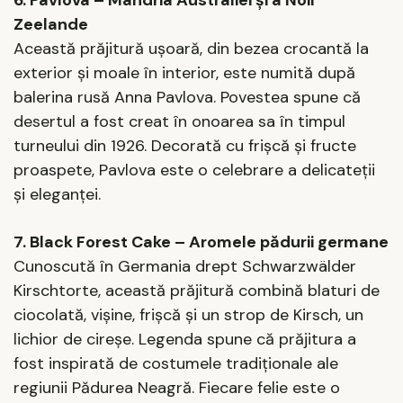
6. Pavlova – Mândria Australiei și a Noii
Zeelande
Această prăjitură ușoară, din bezea crocantă la
exterior și moale în interior, este numită după
balerina rusă Anna Pavlova. Povestea spune că
desertul a fost creat în onoarea sa în timpul
turneului din 1926. Decorată cu frișcă și fructe
proaspete, Pavlova este o celebrare a delicateții
și eleganței.
7. Black Forest Cake – Aromele pădurii germane
Cunoscută în Germania drept Schwarzwälder
Kirschtorte, această prăjitură combină blaturi de
ciocolată, vișine, frișcă și un strop de Kirsch, un
lichior de cireșe. Legenda spune că prăjitura a
fost inspirată de costumele tradiționale ale
regiunii Pădurea Neagră. Fiecare felie este o