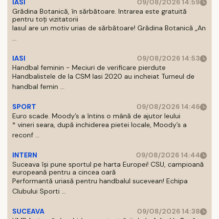
IASI
09/08/2026 14:59
Grădina Botanică, în sărbătoare. Intrarea este gratuită
pentru toți vizitatorii
Iasul are un motiv urias de sărbătoare! Grădina Botanică „An
...
IASI
09/08/2026 14:53
Handbal feminin - Meciuri de verificare pierdute
Handbalistele de la CSM Iasi 2020 au incheiat Turneul de
handbal femin ...
SPORT
09/08/2026 14:46
Euro scade. Moody’s a întins o mână de ajutor leului
* vineri seara, după inchiderea pietei locale, Moody’s a
reconf ...
INTERN
09/08/2026 14:44
Suceava își pune sportul pe harta Europei! CSU, campioană
europeană pentru a cincea oară
Performantă uriasă pentru handbalul sucevean! Echipa
Clubului Sporti ...
SUCEAVA
09/08/2026 14:38