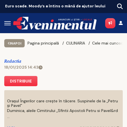
Euro scade. Moody’s a întins o mână de ajutor leului
Pagina principală
CULINARIA
INAPOI
Redactia
18/01/2025 14:43
DISTRIBUIE
Orașul Îngerilor care crește în tăcere. Suspinele de la „Petru
și Pavel”
Duminica, aleile Cimitirului „Sfintii Apostoli Petru si Pavel&rd
...