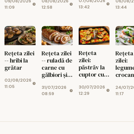
07/08/2026
09/08/2026
08/08/2026
06/08/
dovlecei și
diabetici,
de pos
13:42
11:09
12:58
13:44
mozzarella
cu fructe
de sezon
Rețeta
Rețeta zilei
Rețeta zilei
Rețeta
zilei:
-- hribi la
-- ruladă de
zilei:
păstrăv la
grătar
carne cu
legum
cuptor cu
gălbiori și
crocan
02/08/2026
legume de
mozzarella
foi de 
11:05
30/07/2026
31/07/2026
24/07/2
vară
gata r
12:29
08:59
11:17