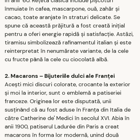
în anii ’60. Rețeta clasică include pișcoturi
înmuiate în cafea, mascarpone, ouă, zahăr și
cacao, toate aranjate în straturi delicate. Se
spune că această prăjitură a fost creată inițial
pentru a oferi energie rapidă și satisfacție. Astăzi,
tiramisu simbolizează rafinamentul italian și este
reinterpretat în nenumărate variante, de la cele
cu fructe până la cele cu ciocolată albă.
2. Macarons – Bijuteriile dulci ale Franței
Acești mici discuri colorate, crocante la exterior
și moi la interior, sunt o emblemă a patiseriei
franceze. Originea lor este disputată, unii
susținând că au fost aduse în Franța din Italia de
către Catherine de' Medici în secolul XVI. Abia în
anii 1900, patiserul Ladurée din Paris a creat
macarons în forma lor modernă, unind două