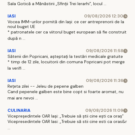
Sala Gotică a Mănăstirii „Sfinţii Trei Ierarhi”, locul ...
IASI
09/08/2026 12:30
Vocea IMM-urilor pornită din Iași: ce cer antreprenorii de la
noul buget UE
* patronatele cer ca viitorul buget european să fie construit
după n ...
IASI
09/08/2026 11:58
Sătenii din Popricani, așteptați la testări medicale gratuite
* timp de 12 zile, locuitorii din comuna Popricani pot merge
la verifi ...
IASI
09/08/2026 11:36
Rețeta zilei -- Jeleu de pepene galben
Cand pepenele galben este bine copt si foarte aromat, nu
mai are nevoi ...
CULINARIA
09/08/2026 11:09
Vicepreședintele OAR Iași: „Trebuie să știi cine ești ca oraș”
Vicepresedintele OAR Iasi: „Trebuie să stii cine esti ca oras&r
...