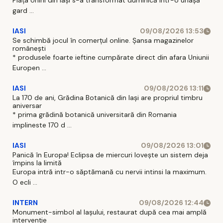
Piaţa Unirii din Iaşi s-a transformat duminică intr-o uriaşă
gard ...
IASI
09/08/2026 13:53
Se schimbă jocul în comerțul online. Șansa magazinelor
românești
* produsele foarte ieftine cumpărate direct din afara Uniunii
Europen ...
IASI
09/08/2026 13:11
La 170 de ani, Grădina Botanică din Iași are propriul timbru
aniversar
* prima grădină botanică universitară din Romania
implineste 170 d ...
IASI
09/08/2026 13:01
Panică în Europa! Eclipsa de miercuri lovește un sistem deja
împins la limită
Europa intră intr-o săptămană cu nervii intinsi la maximum.
O ecli ...
INTERN
09/08/2026 12:44
Monument-simbol al Iaşului, restaurat după cea mai amplă
intervenţie