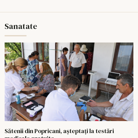
Sanatate
Sătenii din Popricani, așteptați la testări