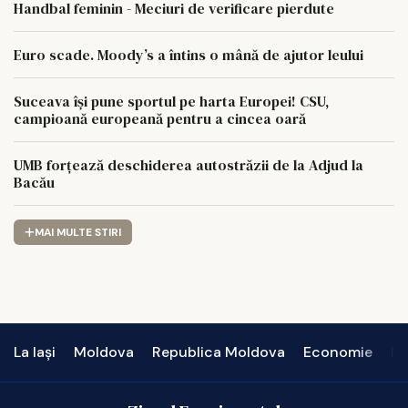
Handbal feminin - Meciuri de verificare pierdute
Euro scade. Moody’s a întins o mână de ajutor leului
Suceava își pune sportul pe harta Europei! CSU,
campioană europeană pentru a cincea oară
UMB forțează deschiderea autostrăzii de la Adjud la
Bacău
MAI MULTE STIRI
La Iași
Moldova
Republica Moldova
Economie
In