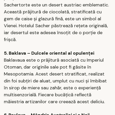
Sachertorte este un desert austriac emblematic.
Această prăjitură de ciocolată, stratificată cu
gem de caise și glazură fină, este un simbol al
Vienei. Hotelul Sacher păstrează rețeta originală,
iar desertul este adesea însoțit de o porție de
frișcă.
5. Baklava – Dulcele oriental al opulenței
Baklavaua este o prăjitură asociată cu Imperiul
Otoman, dar originile sale pot fi găsite în
Mesopotamia. Acest desert stratificat, realizat
din foi subțiri de aluat, umplut cu nuci și îmbibat
în sirop de miere sau zahăr, este o experiență
multisenzorială. Fiecare bucățică reflectă
măiestria artizanilor care creează acest deliciu.