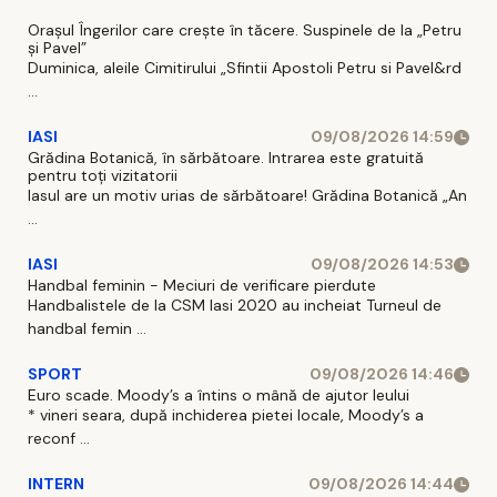
Orașul Îngerilor care crește în tăcere. Suspinele de la „Petru
și Pavel”
Duminica, aleile Cimitirului „Sfintii Apostoli Petru si Pavel&rd
...
IASI
09/08/2026 14:59
Grădina Botanică, în sărbătoare. Intrarea este gratuită
pentru toți vizitatorii
Iasul are un motiv urias de sărbătoare! Grădina Botanică „An
...
IASI
09/08/2026 14:53
Handbal feminin - Meciuri de verificare pierdute
Handbalistele de la CSM Iasi 2020 au incheiat Turneul de
handbal femin ...
SPORT
09/08/2026 14:46
Euro scade. Moody’s a întins o mână de ajutor leului
* vineri seara, după inchiderea pietei locale, Moody’s a
reconf ...
INTERN
09/08/2026 14:44