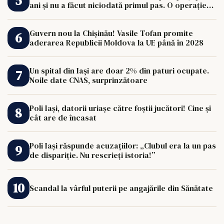
ani și nu a făcut niciodată primul pas. O operație
de 33.000 de euro îi poate schimba viața.
Guvern nou la Chișinău! Vasile Tofan promite
aderarea Republicii Moldova la UE până în 2028
Un spital din Iași are doar 2% din paturi ocupate.
Noile date CNAS, surprinzătoare
Poli Iași, datorii uriașe către foștii jucători! Cine și
cât are de încasat
Poli Iași răspunde acuzațiilor: „Clubul era la un pas
de dispariție. Nu rescrieți istoria!”
Scandal la vârful puterii pe angajările din Sănătate