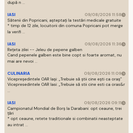
după n ...
IASI
09/08/2026 11:58
Sătenii din Popricani, așteptați la testări medicale gratuite
* timp de 12 zile, locuitorii din comuna Popricani pot merge
la verifi ...
IASI
09/08/2026 11:36
Rețeta zilei -- Jeleu de pepene galben
Cand pepenele galben este bine copt si foarte aromat, nu
mai are nevoi ...
CULINARIA
09/08/2026 11:09
Vicepreședintele OAR Iași: „Trebuie să știi cine ești ca oraș”
Vicepresedintele OAR Iasi: „Trebuie să stii cine esti ca oras&r
...
IASI
09/08/2026 09:11
Campionatul Mondial de Borș la Darabani: opt ceaune, trei
țări
* opt ceaune, retete traditionale si combinatii neasteptate
au intrat ...