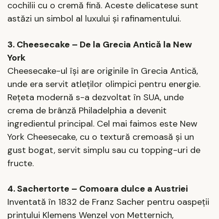
cochilii cu o cremă fină. Aceste delicatese sunt
astăzi un simbol al luxului și rafinamentului.
3. Cheesecake – De la Grecia Antică la New
York
Cheesecake-ul își are originile în Grecia Antică,
unde era servit atleților olimpici pentru energie.
Rețeta modernă s-a dezvoltat în SUA, unde
crema de brânză Philadelphia a devenit
ingredientul principal. Cel mai faimos este New
York Cheesecake, cu o textură cremoasă și un
gust bogat, servit simplu sau cu topping-uri de
fructe.
4. Sachertorte – Comoara dulce a Austriei
Inventată în 1832 de Franz Sacher pentru oaspeții
prințului Klemens Wenzel von Metternich,