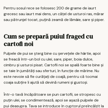
Pentru sosul rece se folosesc 200 de grame de iaurt
grecesc sau iaurt mai dens, un cățel de usturoi ras, mărar
sau pătrunjel tocat, puțină zeamă de lămâie, sare și piper.
Cum se prepară puiul fraged cu
cartofi noi
Pulpele de pui se șterg bine cu șervețele de hârtie, apoi
se freacă într-un bol cu ulei, sare, piper, boia dulce,
cimbru și usturoi pisat. Cartofii noi se spală foarte bine și
se taie în jumătăți sau sferturi, în funcție de mărime. Nu
este nevoie să fie curățați de coajă, pentru că tocmai
coaja subțire îi ajută să devină rumeni și gustoși.
Într-o tavă încăpătoare se pun cartofii, se stropesc cu
puțin ulei, se condimentează, apoi se așază pulpele de
pui deasupra. Tava se introduce în cuptorul preîncălzit la