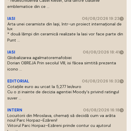
* redeschiderea Casei Kieser, una dintre clădirile
emblematice din ce ...
IASI
06/08/2026 19:23
Arta unei ceramiste din Iași, într-un proiect internațional de
lux
* două lămpi din ceramică realizate la Iasi vor face parte din
Punt ...
IASI
06/08/2026 18:41
Globalizarea agalmatoremafobiei
Dorian OBREJA Prin secolul VIII, isi făcea simtită prezenta
icono ...
EDITORIAL
06/08/2026 16:32
Cotațiile euro au urcat la 5,277 lei/euro
Cu o zi inainte de decizia agentiei Moody's privind ratingul
suver ...
INTERN
06/08/2026 16:18
Locuitorii din Miroslava, chemați să decidă cum va arăta
noul Parc Horpaz–Ezăreni!
Viitorul Parc Horpaz–Ezăreni prinde contur cu ajutorul