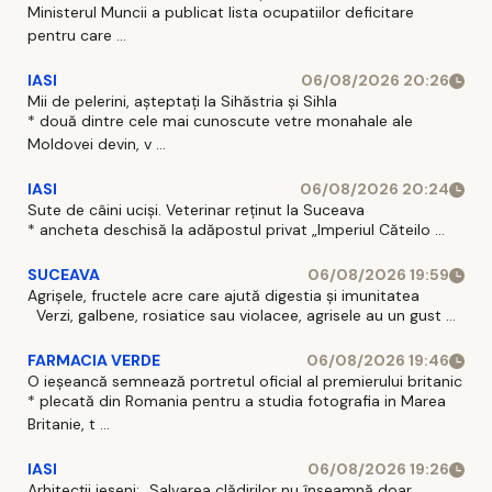
Ministerul Muncii a publicat lista ocupatiilor deficitare
pentru care ...
IASI
06/08/2026 20:26
Mii de pelerini, așteptați la Sihăstria și Sihla
* două dintre cele mai cunoscute vetre monahale ale
Moldovei devin, v ...
IASI
06/08/2026 20:24
Sute de câini uciși. Veterinar reținut la Suceava
* ancheta deschisă la adăpostul privat „Imperiul Căteilo ...
SUCEAVA
06/08/2026 19:59
Agrișele, fructele acre care ajută digestia și imunitatea
Verzi, galbene, rosiatice sau violacee, agrisele au un gust ...
FARMACIA VERDE
06/08/2026 19:46
O ieșeancă semnează portretul oficial al premierului britanic
* plecată din Romania pentru a studia fotografia in Marea
Britanie, t ...
IASI
06/08/2026 19:26
Arhitecții ieșeni: „Salvarea clădirilor nu înseamnă doar