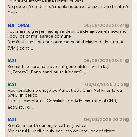
Trupul are întotdeauna ultimul cuvânt
Ne place să credem că marile noastre necazuri vin din afară.
De la ...
EDITORIAL
06/08/2026 20:34
Tot mai mulți ieșeni ajung să depindă de ajutoarele sociale.
Topul celor mai sărace comune
Numărul iesenilor care primesc Venitul Minim de Incluziune
(VMI) cont ...
IASI
06/08/2026 20:34
Romanțele care au traversat generațiile revin la Iași
* „Zaraza”, „Pană cand nu te iubeam”, „ ...
IASI
06/08/2026 20:31
Apar probleme uriașe pe Autostrada Unirii A8! Finanțarea
SAFE, în pericol
* fostul membru al Consiliului de Administratie al CNIR,
activistul ci ...
IASI
06/08/2026 20:29
România caută curieri, bucătari și văcari
Ministerul Muncii a publicat lista ocupatiilor deficitare