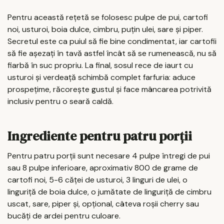
Pentru această rețetă se folosesc pulpe de pui, cartofi
noi, usturoi, boia dulce, cimbru, puțin ulei, sare și piper.
Secretul este ca puiul să fie bine condimentat, iar cartofii
să fie așezați în tavă astfel încât să se rumenească, nu să
fiarbă în suc propriu. La final, sosul rece de iaurt cu
usturoi și verdeață schimbă complet farfuria: aduce
prospețime, răcorește gustul și face mâncarea potrivită
inclusiv pentru o seară caldă.
Ingrediente pentru patru porții
Pentru patru porții sunt necesare 4 pulpe întregi de pui
sau 8 pulpe inferioare, aproximativ 800 de grame de
cartofi noi, 5-6 căței de usturoi, 3 linguri de ulei, o
linguriță de boia dulce, o jumătate de linguriță de cimbru
uscat, sare, piper și, opțional, câteva roșii cherry sau
bucăți de ardei pentru culoare.