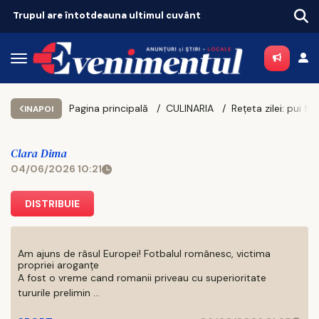
Trupul are întotdeauna ultimul cuvânt
Pagina principală
CULINARIA
INAPOI
Clara Dima
04/06/2026 10:21
DISTRIBUIE
Am ajuns de râsul Europei! Fotbalul românesc, victima
propriei aroganțe
A fost o vreme cand romanii priveau cu superioritate
tururile prelimin ...