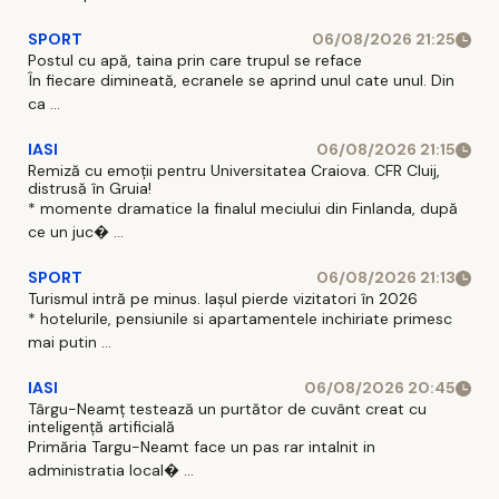
SPORT
06/08/2026 21:25
Postul cu apă, taina prin care trupul se reface
În fiecare dimineată, ecranele se aprind unul cate unul. Din
ca ...
IASI
06/08/2026 21:15
Remiză cu emoții pentru Universitatea Craiova. CFR Cluij,
distrusă în Gruia!
* momente dramatice la finalul meciului din Finlanda, după
ce un juc� ...
SPORT
06/08/2026 21:13
Turismul intră pe minus. Iașul pierde vizitatori în 2026
* hotelurile, pensiunile si apartamentele inchiriate primesc
mai putin ...
IASI
06/08/2026 20:45
Târgu-Neamț testează un purtător de cuvânt creat cu
inteligență artificială
Primăria Targu-Neamt face un pas rar intalnit in
administratia local� ...