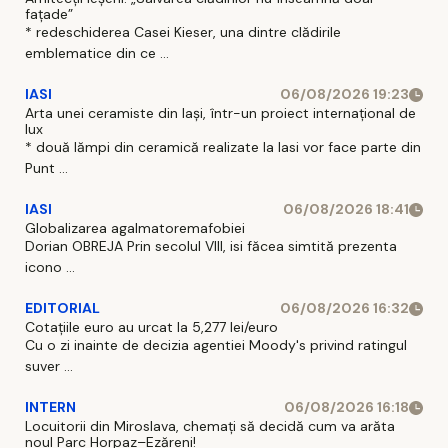
fațade”
* redeschiderea Casei Kieser, una dintre clădirile
emblematice din ce ...
IASI
06/08/2026 19:23
Arta unei ceramiste din Iași, într-un proiect internațional de
lux
* două lămpi din ceramică realizate la Iasi vor face parte din
Punt ...
IASI
06/08/2026 18:41
Globalizarea agalmatoremafobiei
Dorian OBREJA Prin secolul VIII, isi făcea simtită prezenta
icono ...
EDITORIAL
06/08/2026 16:32
Cotațiile euro au urcat la 5,277 lei/euro
Cu o zi inainte de decizia agentiei Moody's privind ratingul
suver ...
INTERN
06/08/2026 16:18
Locuitorii din Miroslava, chemați să decidă cum va arăta
noul Parc Horpaz–Ezăreni!