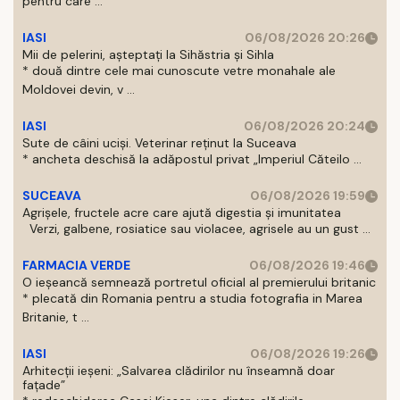
pentru care ...
IASI
06/08/2026 20:26
Mii de pelerini, așteptați la Sihăstria și Sihla
* două dintre cele mai cunoscute vetre monahale ale
Moldovei devin, v ...
IASI
06/08/2026 20:24
Sute de câini uciși. Veterinar reținut la Suceava
* ancheta deschisă la adăpostul privat „Imperiul Căteilo ...
SUCEAVA
06/08/2026 19:59
Agrișele, fructele acre care ajută digestia și imunitatea
Verzi, galbene, rosiatice sau violacee, agrisele au un gust ...
FARMACIA VERDE
06/08/2026 19:46
O ieșeancă semnează portretul oficial al premierului britanic
* plecată din Romania pentru a studia fotografia in Marea
Britanie, t ...
IASI
06/08/2026 19:26
Arhitecții ieșeni: „Salvarea clădirilor nu înseamnă doar
fațade”