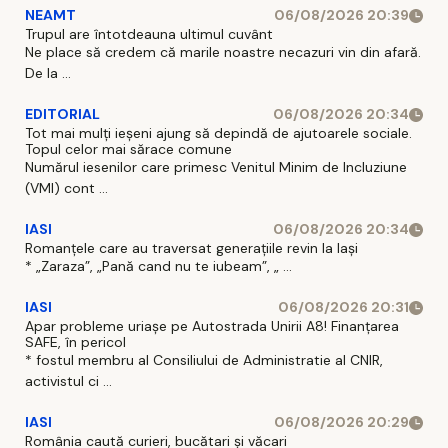
NEAMT
06/08/2026 20:39
Trupul are întotdeauna ultimul cuvânt
Ne place să credem că marile noastre necazuri vin din afară.
De la ...
EDITORIAL
06/08/2026 20:34
Tot mai mulți ieșeni ajung să depindă de ajutoarele sociale.
Topul celor mai sărace comune
Numărul iesenilor care primesc Venitul Minim de Incluziune
(VMI) cont ...
IASI
06/08/2026 20:34
Romanțele care au traversat generațiile revin la Iași
* „Zaraza”, „Pană cand nu te iubeam”, „ ...
IASI
06/08/2026 20:31
Apar probleme uriașe pe Autostrada Unirii A8! Finanțarea
SAFE, în pericol
* fostul membru al Consiliului de Administratie al CNIR,
activistul ci ...
IASI
06/08/2026 20:29
România caută curieri, bucătari și văcari