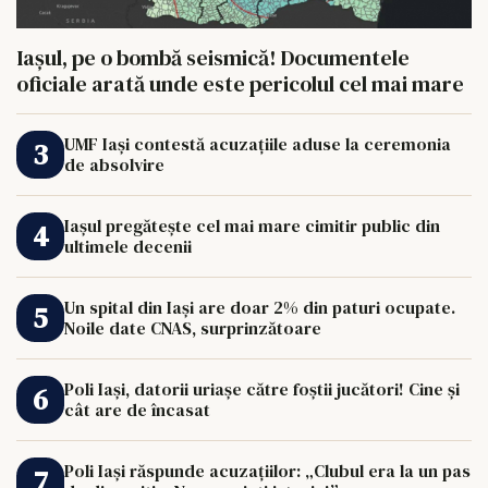
Iașul, pe o bombă seismică! Documentele
oficiale arată unde este pericolul cel mai mare
UMF Iași contestă acuzațiile aduse la ceremonia
de absolvire
Iașul pregătește cel mai mare cimitir public din
ultimele decenii
Un spital din Iași are doar 2% din paturi ocupate.
Noile date CNAS, surprinzătoare
Poli Iași, datorii uriașe către foștii jucători! Cine și
cât are de încasat
Poli Iași răspunde acuzațiilor: „Clubul era la un pas