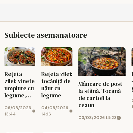
Subiecte asemanatoare
Rețeta
Rețeta zilei:
zilei: vinete
tocăniță de
Mâncare de post
umplute cu
năut cu
la stână. Tocană
legume,
legume
de cartofi la
gustoase și
ceaun
06/08/2026
04/08/2026
de post
13:44
14:16
03/08/2026 14:23