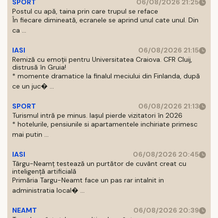
SPORT
06/08/2026 21:25
Postul cu apă, taina prin care trupul se reface
În fiecare dimineată, ecranele se aprind unul cate unul. Din
ca ...
IASI
06/08/2026 21:15
Remiză cu emoții pentru Universitatea Craiova. CFR Cluij,
distrusă în Gruia!
* momente dramatice la finalul meciului din Finlanda, după
ce un juc� ...
SPORT
06/08/2026 21:13
Turismul intră pe minus. Iașul pierde vizitatori în 2026
* hotelurile, pensiunile si apartamentele inchiriate primesc
mai putin ...
IASI
06/08/2026 20:45
Târgu-Neamț testează un purtător de cuvânt creat cu
inteligență artificială
Primăria Targu-Neamt face un pas rar intalnit in
administratia local� ...
NEAMT
06/08/2026 20:39