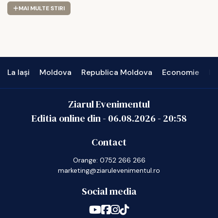
MAI MULTE STIRI
La Iași
Moldova
Republica Moldova
Economie
In
Ziarul Evenimentul
Editia online din -
06.08.2026
-
20:58
Contact
Orange: 0752 266 266
marketing@ziarulevenimentul.ro
Social media