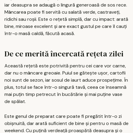
iar deasupra se adaugă o lingură generoasă de sos rece.
Mâncarea poate fi servită cu salată verde, castraveți,
ridichi sau roșii. Este o rețetă simplă, dar cu impact: arată
bine, miroase excelent și are exact gustul pe care îl cauți
într-o masă caldă, făcută acasă.
De ce merită încercată rețeta zilei
Această rețetă este potrivită pentru cei care vor carne,
dar nu o mâncare greoaie. Puiul se gătește ușor, cartofii
noi sunt de sezon, iar sosul de iaurt aduce prospețime. În
plus, totul se face într-o singură tavă, ceea ce înseamnă
mai puțin timp petrecut în bucătărie și mai puține vase
de spălat.
Este genul de preparat care poate fi pregătit într-o zi
obișnuită, dar arată suficient de bine și pentru o masă de
weekend. Cu puțină verdeață proaspătă deasupra și o