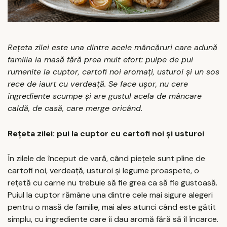
Rețeta zilei este una dintre acele mâncăruri care adună
familia la masă fără prea mult efort: pulpe de pui
rumenite la cuptor, cartofi noi aromați, usturoi și un sos
rece de iaurt cu verdeață. Se face ușor, nu cere
ingrediente scumpe și are gustul acela de mâncare
caldă, de casă, care merge oricând.
Rețeta zilei: pui la cuptor cu cartofi noi și usturoi
În zilele de început de vară, când piețele sunt pline de
cartofi noi, verdeață, usturoi și legume proaspete, o
rețetă cu carne nu trebuie să fie grea ca să fie gustoasă.
Puiul la cuptor rămâne una dintre cele mai sigure alegeri
pentru o masă de familie, mai ales atunci când este gătit
simplu, cu ingrediente care îi dau aromă fără să îl încarce.