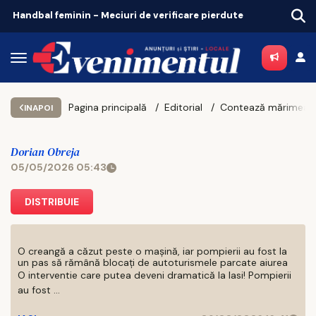
Euro scade. Moody’s a întins o mână de ajutor leului
Pagina principală
Editorial
INAPOI
Dorian Obreja
05/05/2026 05:43
DISTRIBUIE
O creangă a căzut peste o mașină, iar pompierii au fost la
un pas să rămână blocați de autoturismele parcate aiurea
O interventie care putea deveni dramatică la Iasi! Pompierii
au fost ...