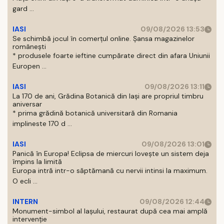
gard ...
IASI
09/08/2026 13:53
Se schimbă jocul în comerțul online. Șansa magazinelor
românești
* produsele foarte ieftine cumpărate direct din afara Uniunii
Europen ...
IASI
09/08/2026 13:11
La 170 de ani, Grădina Botanică din Iași are propriul timbru
aniversar
* prima grădină botanică universitară din Romania
implineste 170 d ...
IASI
09/08/2026 13:01
Panică în Europa! Eclipsa de miercuri lovește un sistem deja
împins la limită
Europa intră intr-o săptămană cu nervii intinsi la maximum.
O ecli ...
INTERN
09/08/2026 12:44
Monument-simbol al Iaşului, restaurat după cea mai amplă
intervenţie