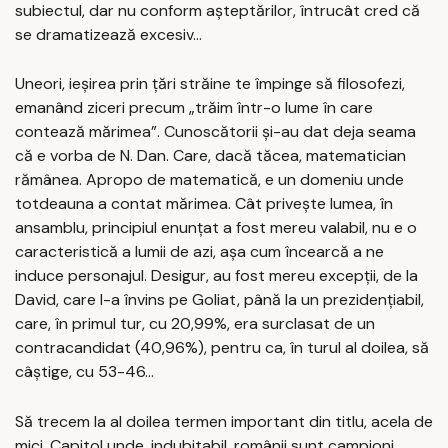
subiectul, dar nu conform așteptărilor, întrucât cred că
se dramatizează excesiv...
Uneori, ieșirea prin țări străine te împinge să filosofezi,
emanând ziceri precum „trăim într-o lume în care
contează mărimea”. Cunoscătorii și-au dat deja seama
că e vorba de N. Dan. Care, dacă tăcea, matematician
rămânea. Apropo de matematică, e un domeniu unde
totdeauna a contat mărimea. Cât privește lumea, în
ansamblu, principiul enunțat a fost mereu valabil, nu e o
caracteristică a lumii de azi, așa cum încearcă a ne
induce personajul. Desigur, au fost mereu excepții, de la
David, care l-a învins pe Goliat, până la un prezidențiabil,
care, în primul tur, cu 20,99%, era surclasat de un
contracandidat (40,96%), pentru ca, în turul al doilea, să
câștige, cu 53-46...
Să trecem la al doilea termen important din titlu, acela de
mici. Capitol unde, indubitabil, românii sunt campioni