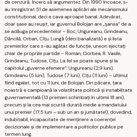
de cenzură. Încerc să argumentez. Din 1990 încoace, s-
au înregistrat 51 de asemenea aplicări ale mecanismului
constituțional, deci e cava aproape banal. Adevărat,
doar șase au reușit, iar guvernul Bolojan are „șansa” de a
se adăuga precedentelor – Boc, Ungureanu, Grindeanu,
Dăncilă, Orban, Cîțu. Lungă (deci banalizată) e și lista
premierilor care s-au agățat de funcție, uneori ejectați
chiar de propriile partide – Roman, Ciorbea, R. Vasile,
Grindeanu, Tudose, Cîțu. La fel se poate spune și la
capitolul „guverne efemere”: Ungureanu (2,9 luni),
Grindeanu (5 luni), Tudose (7 luni), Cîțu (11 luni) – ultimul
fiind egalat, tot cu 11 luni, de Bolojan. Din păcare, țara
noastră e campioană la volatilitate politică și instabilitate
guvernamentală (13 premieri schimbați în ultimii 18 ani),
precum și la cea mai scurtă durată medie a mandatului
unui premier (17,5 luni – sub un an și jumătate!), dovedind,
indubitabil, incapacitate de menținere a coerenței
decizionale și de implementare a politicilor publice pe
termen lung.