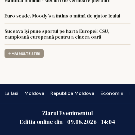
Handbal feminin - Meciuri de verificare pierdute
Euro scade. Moody’s a întins o mână de ajutor leului
Suceava își pune sportul pe harta Europei! CSU,
campioană europeană pentru a cincea oară
MAI MULTE STIRI
La Iași
Moldova
Republica Moldova
Economie
In
Ziarul Evenimentul
Editia online din -
09.08.2026
-
14:04