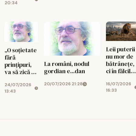
20:34
Leii puterii
„O soțietate
nu mor de
fără
bătrânețe,
La români, nodul
prințipuri,
ci în fălcile
gordian e...dan
va să zică că
celor tineri
nu le are!”...
16/07/2026
20/07/2026 21:28
24/07/2026
16:33
13:43