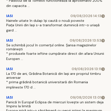
* Padocul de la Tomesti functionează la aproximativ 200%
din capacita ...
IASI
09/08/2026 14:13
Hainele uitate în dulap îşi caută o nouă poveste
Piaţa Unirii din Iaşi s-a transformat duminică intr-o uriaşă
gard ...
IASI
09/08/2026 13:53
Se schimbă jocul în comerțul online. Șansa magazinelor
românești
* produsele foarte ieftine cumpărate direct din afara Uniunii
Europen ...
IASI
09/08/2026 13:11
La 170 de ani, Grădina Botanică din Iași are propriul timbru
aniversar
* prima grădină botanică universitară din Romania
implineste 170 d ...
IASI
09/08/2026 13:01
Panică în Europa! Eclipsa de miercuri lovește un sistem deja
împins la limită
Europa intră intr-o săptămană cu nervii intinsi la maximum.