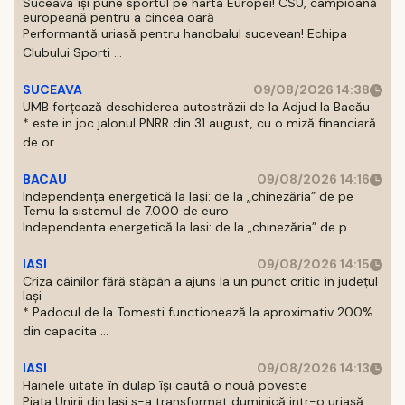
Suceava își pune sportul pe harta Europei! CSU, campioană
europeană pentru a cincea oară
Performantă uriasă pentru handbalul sucevean! Echipa
Clubului Sporti ...
SUCEAVA
09/08/2026 14:38
UMB forțează deschiderea autostrăzii de la Adjud la Bacău
* este in joc jalonul PNRR din 31 august, cu o miză financiară
de or ...
BACAU
09/08/2026 14:16
Independența energetică la Iași: de la „chinezăria” de pe
Temu la sistemul de 7.000 de euro
Independenta energetică la Iasi: de la „chinezăria” de p ...
IASI
09/08/2026 14:15
Criza câinilor fără stăpân a ajuns la un punct critic în județul
Iași
* Padocul de la Tomesti functionează la aproximativ 200%
din capacita ...
IASI
09/08/2026 14:13
Hainele uitate în dulap îşi caută o nouă poveste
Piaţa Unirii din Iaşi s-a transformat duminică intr-o uriaşă