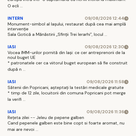
O ecli ...
INTERN
09/08/2026 12:44
Monument-simbol al Iaşului, restaurat după cea mai amplă
intervenţie
Sala Gotică a Mănăstirii „Sfinţii Trei Ierarhi”, locul ...
IASI
09/08/2026 12:30
Vocea IMM-urilor pornită din Iași: ce cer antreprenorii de la
noul buget UE
* patronatele cer ca viitorul buget european să fie construit
după n ...
IASI
09/08/2026 11:58
Sătenii din Popricani, așteptați la testări medicale gratuite
* timp de 12 zile, locuitorii din comuna Popricani pot merge
la verifi ...
IASI
09/08/2026 11:36
Rețeta zilei -- Jeleu de pepene galben
Cand pepenele galben este bine copt si foarte aromat, nu
mai are nevoi ...