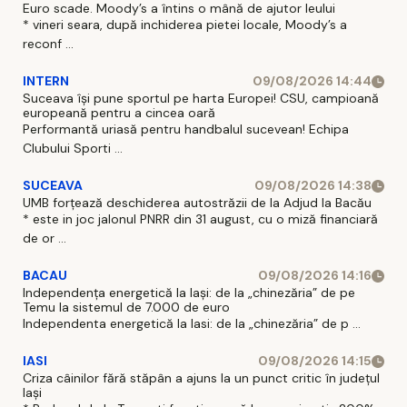
Euro scade. Moody’s a întins o mână de ajutor leului
* vineri seara, după inchiderea pietei locale, Moody’s a
reconf ...
INTERN
09/08/2026 14:44
Suceava își pune sportul pe harta Europei! CSU, campioană
europeană pentru a cincea oară
Performantă uriasă pentru handbalul sucevean! Echipa
Clubului Sporti ...
SUCEAVA
09/08/2026 14:38
UMB forțează deschiderea autostrăzii de la Adjud la Bacău
* este in joc jalonul PNRR din 31 august, cu o miză financiară
de or ...
BACAU
09/08/2026 14:16
Independența energetică la Iași: de la „chinezăria” de pe
Temu la sistemul de 7.000 de euro
Independenta energetică la Iasi: de la „chinezăria” de p ...
IASI
09/08/2026 14:15
Criza câinilor fără stăpân a ajuns la un punct critic în județul
Iași