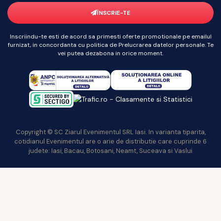
ÎNSCRIE-TE
Inscriindu-te esti de acord sa primesti oferte promotionale pe emailul
furnizat, in concordanta cu politica de Prelucrarea datelor personale. Te
vei putea dezabona in orice moment.
Copyright © SC Ziarul Evenimentul SRL Iasi. In varianta tiparita,
cotidianul Evenimentul are o arie de distributie care cuprinde 6
judete: Iasi, Bacau, Botosani, Neamt, Suceava si Vaslui