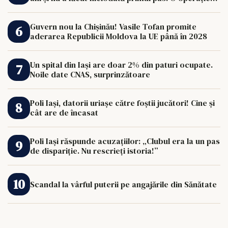
de 33.000 de euro îi poate schimba viața.
Guvern nou la Chișinău! Vasile Tofan promite
aderarea Republicii Moldova la UE până în 2028
Un spital din Iași are doar 2% din paturi ocupate.
Noile date CNAS, surprinzătoare
Poli Iași, datorii uriașe către foștii jucători! Cine și
cât are de încasat
Poli Iași răspunde acuzațiilor: „Clubul era la un pas
de dispariție. Nu rescrieți istoria!”
Scandal la vârful puterii pe angajările din Sănătate