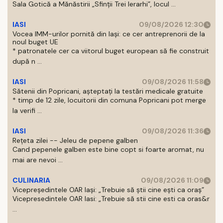
Sala Gotică a Mănăstirii „Sfinţii Trei Ierarhi”, locul ...
IASI
09/08/2026 12:30
Vocea IMM-urilor pornită din Iași: ce cer antreprenorii de la
noul buget UE
* patronatele cer ca viitorul buget european să fie construit
după n ...
IASI
09/08/2026 11:58
Sătenii din Popricani, așteptați la testări medicale gratuite
* timp de 12 zile, locuitorii din comuna Popricani pot merge
la verifi ...
IASI
09/08/2026 11:36
Rețeta zilei -- Jeleu de pepene galben
Cand pepenele galben este bine copt si foarte aromat, nu
mai are nevoi ...
CULINARIA
09/08/2026 11:09
Vicepreședintele OAR Iași: „Trebuie să știi cine ești ca oraș”
Vicepresedintele OAR Iasi: „Trebuie să stii cine esti ca oras&r
...