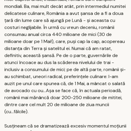
mondiali. Ba, mai mult decât atât, prin intermediul numitei
delicatese culinare, România a avut șansa de a fi a doua
țară din lume care să ajungă pe Lună - și aceasta cu
costuri neglijabile. În urmă cu vreun deceniu, românii
consumau anual circa 440 milioane de mici (30 de
milioane doar pe 1 Mai!), care, puși cap la cap, acopereau
distanța din Terra și satelitul ei. Numai că am ratat,
definitiv, această șansă. Pe de o parte, guvernările de
atunci încoace au dus la scăderea nivelului de trai -
inclusiv a consumului de mici; pe de altă parte, românii și-
au schimbat, uneori radical, preferințele culinare: l-am
auzit pe unul care spunea că, de 1 Mai, a mâncat o salată
de avocado cu ou...Așa se face că, în actuala perioadă,
românii mai mănâncă doar 200-250 milioane de mititei,
dintre care cel mult 20 de milioane de ziua muncii
(cu...fălcile).
Susțineam că se dramatizează excesiv momentul moțiunii