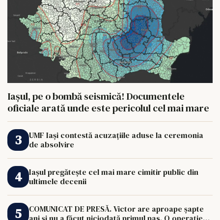
Iașul, pe o bombă seismică! Documentele
oficiale arată unde este pericolul cel mai mare
UMF Iași contestă acuzațiile aduse la ceremonia
de absolvire
Iașul pregătește cel mai mare cimitir public din
ultimele decenii
COMUNICAT DE PRESĂ. Victor are aproape șapte
ani și nu a făcut niciodată primul pas. O operație