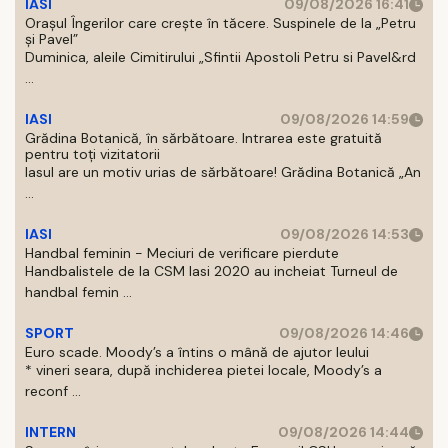
IASI
09/08/2026 16:41
Orașul Îngerilor care crește în tăcere. Suspinele de la „Petru
și Pavel”
Duminica, aleile Cimitirului „Sfintii Apostoli Petru si Pavel&rd
...
IASI
09/08/2026 14:59
Grădina Botanică, în sărbătoare. Intrarea este gratuită
pentru toți vizitatorii
Iasul are un motiv urias de sărbătoare! Grădina Botanică „An
...
IASI
09/08/2026 14:53
Handbal feminin - Meciuri de verificare pierdute
Handbalistele de la CSM Iasi 2020 au incheiat Turneul de
handbal femin ...
SPORT
09/08/2026 14:46
Euro scade. Moody’s a întins o mână de ajutor leului
* vineri seara, după inchiderea pietei locale, Moody’s a
reconf ...
INTERN
09/08/2026 14:44