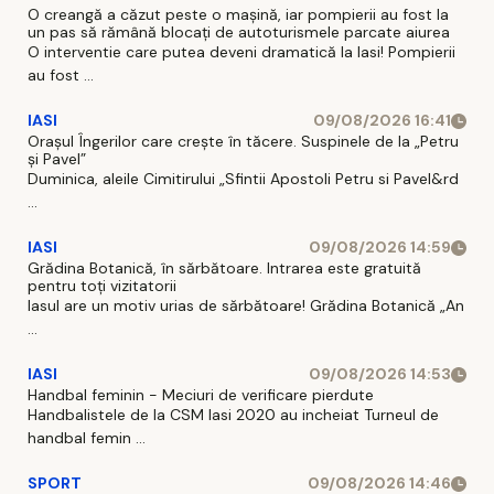
O creangă a căzut peste o mașină, iar pompierii au fost la
un pas să rămână blocați de autoturismele parcate aiurea
O interventie care putea deveni dramatică la Iasi! Pompierii
au fost ...
IASI
09/08/2026 16:41
Orașul Îngerilor care crește în tăcere. Suspinele de la „Petru
și Pavel”
Duminica, aleile Cimitirului „Sfintii Apostoli Petru si Pavel&rd
...
IASI
09/08/2026 14:59
Grădina Botanică, în sărbătoare. Intrarea este gratuită
pentru toți vizitatorii
Iasul are un motiv urias de sărbătoare! Grădina Botanică „An
...
IASI
09/08/2026 14:53
Handbal feminin - Meciuri de verificare pierdute
Handbalistele de la CSM Iasi 2020 au incheiat Turneul de
handbal femin ...
SPORT
09/08/2026 14:46