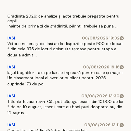
Grădinița 2026: ce analize și acte trebuie pregătite pentru
copil
Înainte de prima zi de grădinită, părintii trebuie să pună ...
IASI
08/08/2026 19:32
Viitorii meseriași din Iași au la dispoziție peste 900 de locuri
* din cele 975 de locuri obisnuite rămase pentru etapa a
doua a admit ...
IASI
08/08/2026 19:16
Iașul bogaților: taxa pe lux se triplează pentru case și mașini
Un clasament local al averilor publicat pentru 2025
cuprinde 173 de po ...
IASI
08/08/2026 13:30
Titlurile Tezaur revin. Cât pot câștiga ieșenii din 10.000 de lei
* de pe 10 august, iesenii care au bani pusi deoparte au, din
10 augus ...
IASI
08/08/2026 13:11
Opera Iași, luptă finală între doi candidați