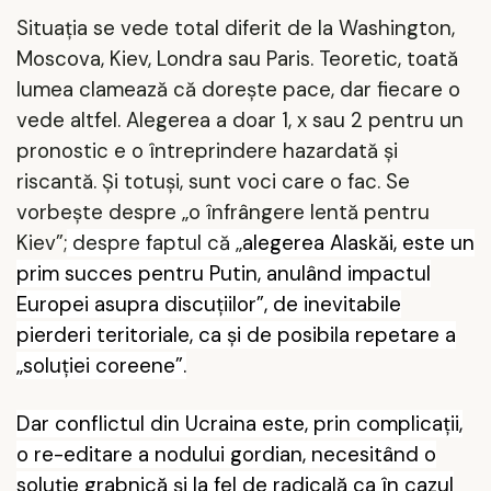
Situația se vede total diferit de la Washington,
Moscova, Kiev, Londra sau Paris. Teoretic, toată
lumea clamează că dorește pace, dar fiecare o
vede altfel. Alegerea a doar 1, x sau 2 pentru un
pronostic e o întreprindere hazardată și
riscantă. Și totuși, sunt voci care o fac. Se
vorbește despre „o înfrângere lentă pentru
Kiev”;
despre faptul că „
alegerea Alaskăi, este un
prim succes pentru Putin, anulând impactul
Europei asupra discuțiilor”, de inevitabile
pierderi teritoriale, ca și de posibila repetare a
„soluției coreene”.
Dar conflictul din Ucraina este, prin complicații,
o re-editare a nodului gordian, necesitând o
soluție grabnică și la fel de radicală ca în cazul