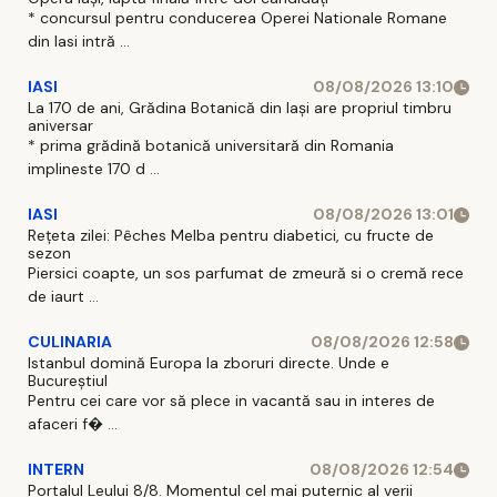
* concursul pentru conducerea Operei Nationale Romane
din Iasi intră ...
IASI
08/08/2026 13:10
La 170 de ani, Grădina Botanică din Iași are propriul timbru
aniversar
* prima grădină botanică universitară din Romania
implineste 170 d ...
IASI
08/08/2026 13:01
Rețeta zilei: Pêches Melba pentru diabetici, cu fructe de
sezon
Piersici coapte, un sos parfumat de zmeură si o cremă rece
de iaurt ...
CULINARIA
08/08/2026 12:58
Istanbul domină Europa la zboruri directe. Unde e
Bucureștiul
Pentru cei care vor să plece in vacantă sau in interes de
afaceri f� ...
INTERN
08/08/2026 12:54
Portalul Leului 8/8. Momentul cel mai puternic al verii