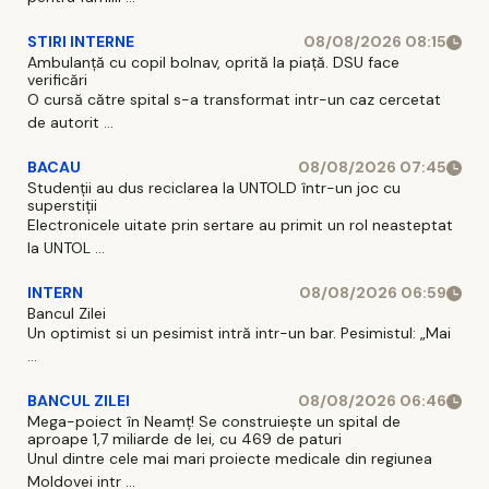
STIRI INTERNE
08/08/2026 08:15
Ambulanță cu copil bolnav, oprită la piață. DSU face
verificări
O cursă către spital s-a transformat intr-un caz cercetat
de autorit ...
BACAU
08/08/2026 07:45
Studenții au dus reciclarea la UNTOLD într-un joc cu
superstiții
Electronicele uitate prin sertare au primit un rol neasteptat
la UNTOL ...
INTERN
08/08/2026 06:59
Bancul Zilei
Un optimist si un pesimist intră intr-un bar. Pesimistul: „Mai
...
BANCUL ZILEI
08/08/2026 06:46
Mega-poiect în Neamț! Se construiește un spital de
aproape 1,7 miliarde de lei, cu 469 de paturi
Unul dintre cele mai mari proiecte medicale din regiunea
Moldovei intr ...