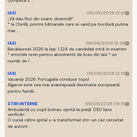
complică s ...
IASI
08/08/2026 12:51
„Vă dau flori din soare, doamnă!”
* la Chirilă, printre bătranele care isi vand pe bordură putina
mar ...
IASI
08/08/2026 12:38
Bacalaureat 2026 la Iași: 1.224 de candidați intră în examen
* emotiile revin pentru absolventii de liceu din Iasi * un
număr de 1 ...
IASI
08/08/2026 12:13
Vacanțe 2026: Portugalia conduce topul
Algarve este cea mai avantajoasă destinatie europeană
pentru familii ...
STIRI INTERNE
08/08/2026 08:15
Ambulanță cu copil bolnav, oprită la piață. DSU face
verificări
O cursă către spital s-a transformat intr-un caz cercetat
de autorit ...