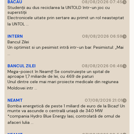
BACAU
08/08/2026 07:45
Studenții au dus reciclarea la UNTOLD într-un joc cu
superstiții
Electronicele uitate prin sertare au primit un rol neasteptat
la UNTOL ...
INTERN
08/08/2026 06:59
Bancul Zilei
Un optimist si un pesimist intră intr-un bar. Pesimistul: „Mai
...
BANCUL ZILEI
08/08/2026 06:46
Mega-poiect în Neamț! Se construiește un spital de
aproape 1,7 miliarde de lei, cu 469 de paturi
Unul dintre cele mai mari proiecte medicale din regiunea
Moldovei intr ...
NEAMT
07/08/2026 21:01
Bomba energetică de peste 1 miliard de euro de la Bicaz! Un
munte va ascunde o centrală uriașă de 340 MW
*compania Hydro Blue Energy Iasi, controlată de omul de
afaceri Iulia ...