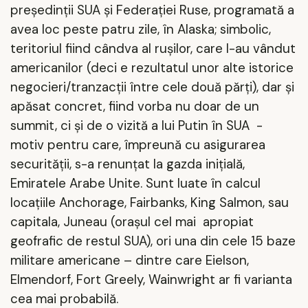
președinții SUA și Federației Ruse, programată a
avea loc peste patru zile, în Alaska; simbolic,
teritoriul fiind cândva al rușilor, care l-au vândut
americanilor (deci e rezultatul unor alte istorice
negocieri/tranzacții între cele două părți), dar și
apăsat concret, fiind vorba nu doar de un
summit, ci și de o vizită a lui Putin în SUA
-
motiv pentru care, împreună cu asigurarea
securității, s-a renunțat la gazda inițială,
Emiratele Arabe Unite. Sunt luate în calcul
locațiile Anchorage, Fairbanks, King Salmon, sau
capitala, Juneau (orașul cel mai
apropiat
geofrafic de restul SUA), ori una din cele 15 baze
militare americane – dintre care Eielson,
Elmendorf, Fort Greely, Wainwright ar fi varianta
cea mai probabilă.