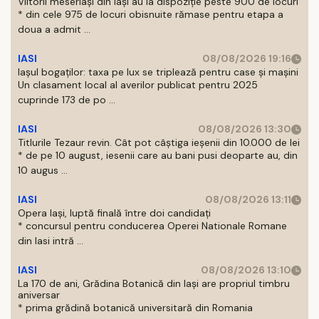
Viitorii meseriași din Iași au la dispoziție peste 900 de locuri
* din cele 975 de locuri obisnuite rămase pentru etapa a
doua a admit ...
IASI
08/08/2026 19:16
Iașul bogaților: taxa pe lux se triplează pentru case și mașini
Un clasament local al averilor publicat pentru 2025
cuprinde 173 de po ...
IASI
08/08/2026 13:30
Titlurile Tezaur revin. Cât pot câștiga ieșenii din 10.000 de lei
* de pe 10 august, iesenii care au bani pusi deoparte au, din
10 augus ...
IASI
08/08/2026 13:11
Opera Iași, luptă finală între doi candidați
* concursul pentru conducerea Operei Nationale Romane
din Iasi intră ...
IASI
08/08/2026 13:10
La 170 de ani, Grădina Botanică din Iași are propriul timbru
aniversar
* prima grădină botanică universitară din Romania