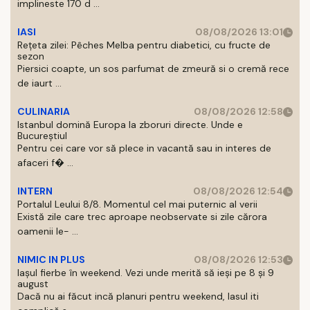
implineste 170 d ...
IASI
08/08/2026 13:01
Rețeta zilei: Pêches Melba pentru diabetici, cu fructe de
sezon
Piersici coapte, un sos parfumat de zmeură si o cremă rece
de iaurt ...
CULINARIA
08/08/2026 12:58
Istanbul domină Europa la zboruri directe. Unde e
Bucureștiul
Pentru cei care vor să plece in vacantă sau in interes de
afaceri f� ...
INTERN
08/08/2026 12:54
Portalul Leului 8/8. Momentul cel mai puternic al verii
Există zile care trec aproape neobservate si zile cărora
oamenii le- ...
NIMIC IN PLUS
08/08/2026 12:53
Iașul fierbe în weekend. Vezi unde merită să ieși pe 8 și 9
august
Dacă nu ai făcut incă planuri pentru weekend, Iasul iti