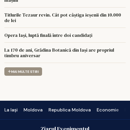
mașini
Titlurile Tezaur revin. Cât pot câștiga ieșenii din 10.000
de lei
Opera Iași, luptă finală între doi candidați
La 170 de ani, Grădina Botanică din Iași are propriul
timbru aniversar
MAI MULTE STIRI
La Iași
Moldova
Republica Moldova
Economie
In
Ziarul Evenimentul