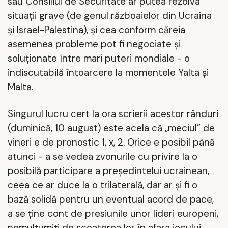
sau Consiliul de Securitate ar putea rezolva
situații grave (de genul războaielor din Ucraina
și Israel-Palestina), și cea conform căreia
asemenea probleme pot fi negociate și
soluționate între mari puteri mondiale - o
indiscutabilă întoarcere la momentele Yalta și
Malta.
Singurul lucru cert la ora scrierii acestor rânduri
(duminică, 10 august) este acela că „meciul” de
vineri e de pronostic 1, x, 2. Orice e posibil până
atunci - a se vedea zvonurile cu privire la o
posibilă participare a președintelui ucrainean,
ceea ce ar duce la o trilaterală, dar ar și fi o
bază solidă pentru un eventual acord de pace,
a se ține cont de presiunile unor lideri europeni,
nemulțumiți de scoaterea lor în afara jocului.