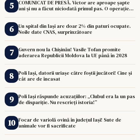
COMUNICAT DE PRESĂ. Victor are aproape șapte
ani și nu a făcut niciodată primul pas. O operație
de 33.000 de euro îi poate schimba viața.
Un spital din Iași are doar 2% din paturi ocupate.
Noile date CNAS, surprinzătoare
Guvern nou la Chișinău! Vasile Tofan promite
aderarea Republicii Moldova la UE până în 2028
Poli Iași, datorii uriașe către foștii jucători! Cine și
cât are de încasat
Poli Iași răspunde acuzațiilor: „Clubul era la un pas
de dispariție. Nu rescrieți istoria!”
Focar de variolă ovină în județul Iași! Sute de
animale vor fi sacrificate