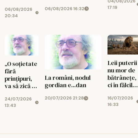
04/08/2026
17:19
06/08/2026 16:32
06/08/2026
20:34
Leii puterii
„O soțietate
nu mor de
fără
bătrânețe,
La români, nodul
prințipuri,
ci în fălcile
gordian e...dan
va să zică că
celor tineri
nu le are!”...
16/07/2026
20/07/2026 21:28
24/07/2026
16:33
13:43