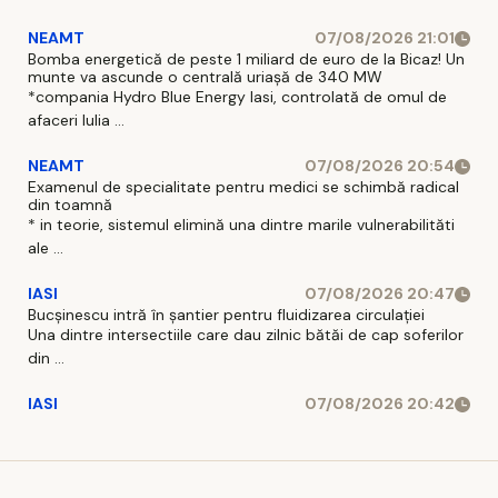
NEAMT
07/08/2026 21:01
Bomba energetică de peste 1 miliard de euro de la Bicaz! Un
munte va ascunde o centrală uriașă de 340 MW
*compania Hydro Blue Energy Iasi, controlată de omul de
afaceri Iulia ...
NEAMT
07/08/2026 20:54
Examenul de specialitate pentru medici se schimbă radical
din toamnă
* in teorie, sistemul elimină una dintre marile vulnerabilităti
ale ...
IASI
07/08/2026 20:47
Bucșinescu intră în șantier pentru fluidizarea circulației
Una dintre intersectiile care dau zilnic bătăi de cap soferilor
din ...
IASI
07/08/2026 20:42