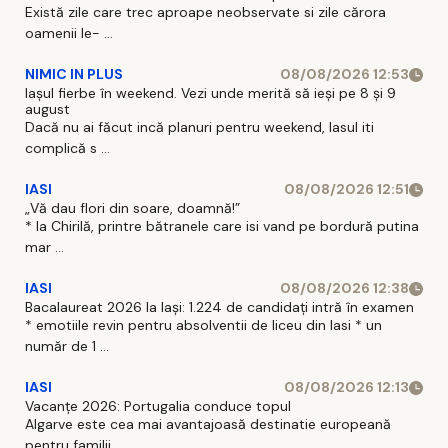
Există zile care trec aproape neobservate si zile cărora
oamenii le- ...
NIMIC IN PLUS
08/08/2026 12:53
Iașul fierbe în weekend. Vezi unde merită să ieși pe 8 și 9
august
Dacă nu ai făcut incă planuri pentru weekend, Iasul iti
complică s ...
IASI
08/08/2026 12:51
„Vă dau flori din soare, doamnă!”
* la Chirilă, printre bătranele care isi vand pe bordură putina
mar ...
IASI
08/08/2026 12:38
Bacalaureat 2026 la Iași: 1.224 de candidați intră în examen
* emotiile revin pentru absolventii de liceu din Iasi * un
număr de 1 ...
IASI
08/08/2026 12:13
Vacanțe 2026: Portugalia conduce topul
Algarve este cea mai avantajoasă destinatie europeană
pentru familii ...