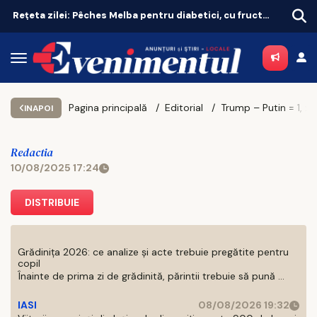
Rețeta zilei: Pêches Melba pentru diabetici, cu fructe de sezon
Istanbul domină Europa la zboruri directe. Unde e Bucureștiul
Pagina principală
Editorial
Trump – Putin = 1, x,
INAPOI
Redactia
10/08/2025 17:24
DISTRIBUIE
Grădinița 2026: ce analize și acte trebuie pregătite pentru
copil
Înainte de prima zi de grădinită, părintii trebuie să pună ...
IASI
08/08/2026 19:32