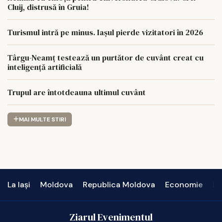
Cluij, distrusă în Gruia!
Turismul intră pe minus. Iașul pierde vizitatori în 2026
Târgu-Neamț testează un purtător de cuvânt creat cu
inteligență artificială
Trupul are întotdeauna ultimul cuvânt
MAI MULTE STIRI
La Iași
Moldova
Republica Moldova
Economie
In
Ziarul Evenimentul