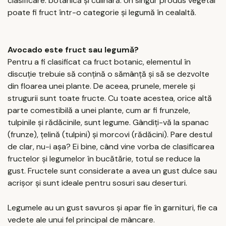
clasificare: botanică și culinară. Un singur produs vegetal
poate fi fruct într-o categorie și legumă în cealaltă.
Avocado este fruct sau legumă?
Pentru a fi clasificat ca fruct botanic, elementul în
discuție trebuie să conțină o sămânță și să se dezvolte
din floarea unei plante. De aceea, prunele, merele și
strugurii sunt toate fructe. Cu toate acestea, orice altă
parte comestibilă a unei plante, cum ar fi frunzele,
tulpinile și rădăcinile, sunt legume. Gândiți-vă la spanac
(frunze), țelină (tulpini) și morcovi (rădăcini). Pare destul
de clar, nu-i așa? Ei bine, când vine vorba de clasificarea
fructelor și legumelor în bucătărie, totul se reduce la
gust. Fructele sunt considerate a avea un gust dulce sau
acrișor și sunt ideale pentru sosuri sau deserturi.
Legumele au un gust savuros și apar fie în garnituri, fie ca
vedete ale unui fel principal de mâncare.