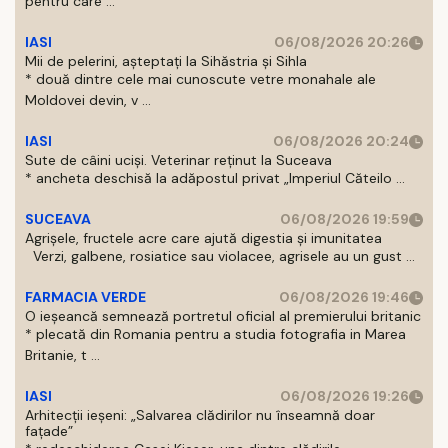
pentru care ...
IASI
06/08/2026 20:26
Mii de pelerini, așteptați la Sihăstria și Sihla
* două dintre cele mai cunoscute vetre monahale ale
Moldovei devin, v ...
IASI
06/08/2026 20:24
Sute de câini uciși. Veterinar reținut la Suceava
* ancheta deschisă la adăpostul privat „Imperiul Căteilo ...
SUCEAVA
06/08/2026 19:59
Agrișele, fructele acre care ajută digestia și imunitatea
Verzi, galbene, rosiatice sau violacee, agrisele au un gust ...
FARMACIA VERDE
06/08/2026 19:46
O ieșeancă semnează portretul oficial al premierului britanic
* plecată din Romania pentru a studia fotografia in Marea
Britanie, t ...
IASI
06/08/2026 19:26
Arhitecții ieșeni: „Salvarea clădirilor nu înseamnă doar
fațade”