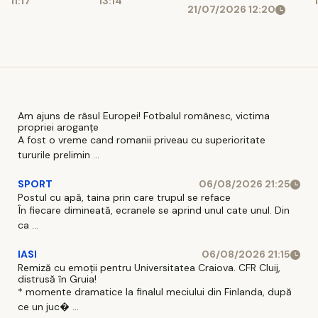
11:17
13:14
21/07/2026 12:20
Am ajuns de râsul Europei! Fotbalul românesc, victima
propriei aroganțe
A fost o vreme cand romanii priveau cu superioritate
tururile prelimin ...
SPORT
06/08/2026 21:25
Postul cu apă, taina prin care trupul se reface
În fiecare dimineată, ecranele se aprind unul cate unul. Din
ca ...
IASI
06/08/2026 21:15
Remiză cu emoții pentru Universitatea Craiova. CFR Cluij,
distrusă în Gruia!
* momente dramatice la finalul meciului din Finlanda, după
ce un juc� ...