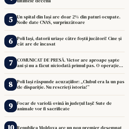
ultimele decenii
Un spital din Iași are doar 2% din paturi ocupate.
Noile date CNAS, surprinzătoare
Poli Iași, datorii uriașe către foștii jucători! Cine și
cât are de încasat
COMUNICAT DE PRESĂ. Victor are aproape șapte
ani și nu a făcut niciodată primul pas. O operație
de 33.000 de euro îi poate schimba viața.
Poli Iași răspunde acuzațiilor: „Clubul era la un pas
de dispariție. Nu rescrieți istoria!”
Focar de variolă ovină în județul Iași! Sute de
animale vor fi sacrificate
Republica Moldova are un nou premier desemnat