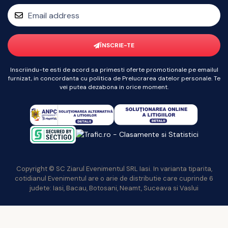
ÎNSCRIE-TE
Inscriindu-te esti de acord sa primesti oferte promotionale pe emailul
furnizat, in concordanta cu politica de Prelucrarea datelor personale. Te
vei putea dezabona in orice moment.
Copyright © SC Ziarul Evenimentul SRL Iasi. In varianta tiparita,
cotidianul Evenimentul are o arie de distributie care cuprinde 6
judete: Iasi, Bacau, Botosani, Neamt, Suceava si Vaslui