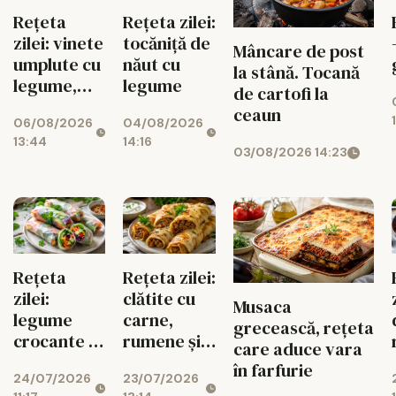
Rețeta
Rețeta zilei:
zilei: vinete
tocăniță de
Mâncare de post
umplute cu
năut cu
la stână. Tocană
legume,
legume
de cartofi la
gustoase și
ceaun
06/08/2026
04/08/2026
de post
13:44
14:16
03/08/2026 14:23
Rețeta
Rețeta zilei:
zilei:
clătite cu
Musaca
legume
carne,
grecească, rețeta
crocante în
rumene și
care aduce vara
foi de orez,
sățioase
în farfurie
24/07/2026
23/07/2026
gata rapid