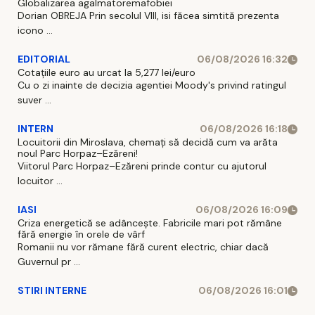
Globalizarea agalmatoremafobiei
Dorian OBREJA Prin secolul VIII, isi făcea simtită prezenta
icono ...
EDITORIAL
06/08/2026 16:32
Cotațiile euro au urcat la 5,277 lei/euro
Cu o zi inainte de decizia agentiei Moody's privind ratingul
suver ...
INTERN
06/08/2026 16:18
Locuitorii din Miroslava, chemați să decidă cum va arăta
noul Parc Horpaz–Ezăreni!
Viitorul Parc Horpaz–Ezăreni prinde contur cu ajutorul
locuitor ...
IASI
06/08/2026 16:09
Criza energetică se adâncește. Fabricile mari pot rămâne
fără energie în orele de vârf
Romanii nu vor rămane fără curent electric, chiar dacă
Guvernul pr ...
STIRI INTERNE
06/08/2026 16:01