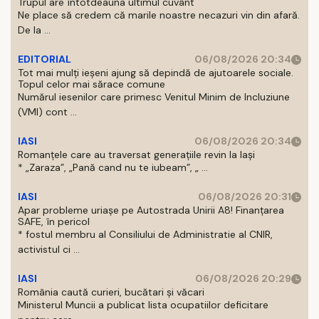
Trupul are întotdeauna ultimul cuvânt
Ne place să credem că marile noastre necazuri vin din afară.
De la ...
EDITORIAL
06/08/2026 20:34
Tot mai mulți ieșeni ajung să depindă de ajutoarele sociale.
Topul celor mai sărace comune
Numărul iesenilor care primesc Venitul Minim de Incluziune
(VMI) cont ...
IASI
06/08/2026 20:34
Romanțele care au traversat generațiile revin la Iași
* „Zaraza”, „Pană cand nu te iubeam”, „ ...
IASI
06/08/2026 20:31
Apar probleme uriașe pe Autostrada Unirii A8! Finanțarea
SAFE, în pericol
* fostul membru al Consiliului de Administratie al CNIR,
activistul ci ...
IASI
06/08/2026 20:29
România caută curieri, bucătari și văcari
Ministerul Muncii a publicat lista ocupatiilor deficitare