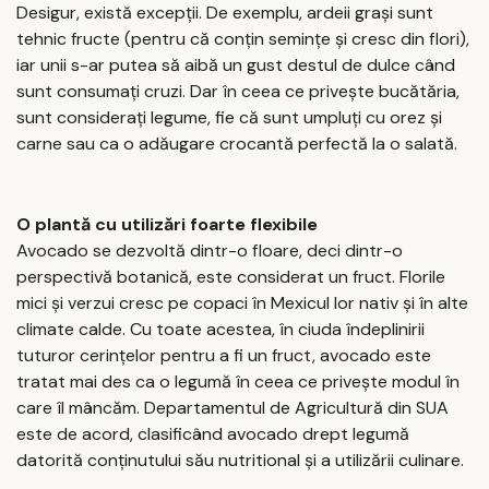
Desigur, există excepții. De exemplu, ardeii grași sunt
tehnic fructe (pentru că conțin semințe și cresc din flori),
iar unii s-ar putea să aibă un gust destul de dulce când
sunt consumați cruzi. Dar în ceea ce privește bucătăria,
sunt considerați legume, fie că sunt umpluți cu orez și
carne sau ca o adăugare crocantă perfectă la o salată.
O plantă cu utilizări foarte flexibile
Avocado se dezvoltă dintr-o floare, deci dintr-o
perspectivă botanică, este considerat un fruct. Florile
mici și verzui cresc pe copaci în Mexicul lor nativ și în alte
climate calde. Cu toate acestea, în ciuda îndeplinirii
tuturor cerințelor pentru a fi un fruct, avocado este
tratat mai des ca o legumă în ceea ce privește modul în
care îl mâncăm. Departamentul de Agricultură din SUA
este de acord, clasificând avocado drept legumă
datorită conținutului său nutritional și a utilizării culinare.