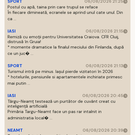
SPORT
06/08/2026 21:25
Postul cu apă, taina prin care trupul se reface
În fiecare dimineată, ecranele se aprind unul cate unul. Din
ca ...
IASI
06/08/2026 21:15
Remiză cu emoții pentru Universitatea Craiova. CFR Cluij,
distrusă în Gruia!
* momente dramatice la finalul meciului din Finlanda, după
ce un juc� ...
SPORT
06/08/2026 21:13
Turismul intră pe minus. Iașul pierde vizitatori în 2026
* hotelurile, pensiunile si apartamentele inchiriate primesc
mai putin ...
IASI
06/08/2026 20:45
Târgu-Neamț testează un purtător de cuvânt creat cu
inteligență artificială
Primăria Targu-Neamt face un pas rar intalnit in
administratia local� ...
NEAMT
06/08/2026 20:39