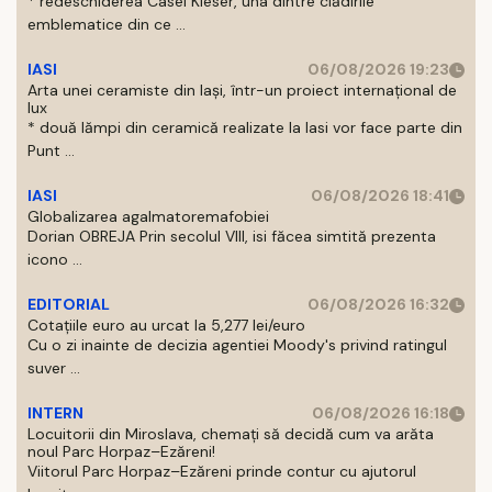
* redeschiderea Casei Kieser, una dintre clădirile
emblematice din ce ...
IASI
06/08/2026 19:23
Arta unei ceramiste din Iași, într-un proiect internațional de
lux
* două lămpi din ceramică realizate la Iasi vor face parte din
Punt ...
IASI
06/08/2026 18:41
Globalizarea agalmatoremafobiei
Dorian OBREJA Prin secolul VIII, isi făcea simtită prezenta
icono ...
EDITORIAL
06/08/2026 16:32
Cotațiile euro au urcat la 5,277 lei/euro
Cu o zi inainte de decizia agentiei Moody's privind ratingul
suver ...
INTERN
06/08/2026 16:18
Locuitorii din Miroslava, chemați să decidă cum va arăta
noul Parc Horpaz–Ezăreni!
Viitorul Parc Horpaz–Ezăreni prinde contur cu ajutorul