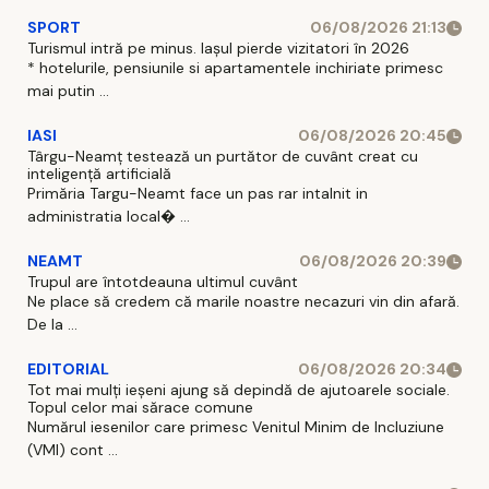
SPORT
06/08/2026 21:13
Turismul intră pe minus. Iașul pierde vizitatori în 2026
* hotelurile, pensiunile si apartamentele inchiriate primesc
mai putin ...
IASI
06/08/2026 20:45
Târgu-Neamț testează un purtător de cuvânt creat cu
inteligență artificială
Primăria Targu-Neamt face un pas rar intalnit in
administratia local� ...
NEAMT
06/08/2026 20:39
Trupul are întotdeauna ultimul cuvânt
Ne place să credem că marile noastre necazuri vin din afară.
De la ...
EDITORIAL
06/08/2026 20:34
Tot mai mulți ieșeni ajung să depindă de ajutoarele sociale.
Topul celor mai sărace comune
Numărul iesenilor care primesc Venitul Minim de Incluziune
(VMI) cont ...