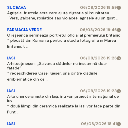
SUCEAVA
06/08/2026 19:59
Agrișele, fructele acre care ajută digestia și imunitatea
Verzi, galbene, rosiatice sau violacee, agrisele au un gust ...
FARMACIA VERDE
06/08/2026 19:46
O ieșeancă semnează portretul oficial al premierului britanic
* plecată din Romania pentru a studia fotografia in Marea
Britanie, t ...
IASI
06/08/2026 19:26
Arhitecții ieșeni: „Salvarea clădirilor nu înseamnă doar
fațade”
* redeschiderea Casei Kieser, una dintre clădirile
emblematice din ce ...
IASI
06/08/2026 19:23
Arta unei ceramiste din Iași, într-un proiect internațional de
lux
* două lămpi din ceramică realizate la Iasi vor face parte din
Punt ...
IASI
06/08/2026 18:41