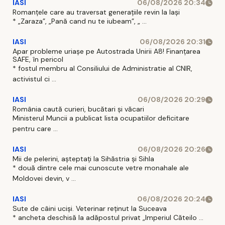
IASI
06/08/2026 20:34
Romanțele care au traversat generațiile revin la Iași
* „Zaraza”, „Pană cand nu te iubeam”, „ ...
IASI
06/08/2026 20:31
Apar probleme uriașe pe Autostrada Unirii A8! Finanțarea
SAFE, în pericol
* fostul membru al Consiliului de Administratie al CNIR,
activistul ci ...
IASI
06/08/2026 20:29
România caută curieri, bucătari și văcari
Ministerul Muncii a publicat lista ocupatiilor deficitare
pentru care ...
IASI
06/08/2026 20:26
Mii de pelerini, așteptați la Sihăstria și Sihla
* două dintre cele mai cunoscute vetre monahale ale
Moldovei devin, v ...
IASI
06/08/2026 20:24
Sute de câini uciși. Veterinar reținut la Suceava
* ancheta deschisă la adăpostul privat „Imperiul Căteilo ...