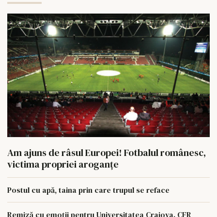
Am ajuns de râsul Europei! Fotbalul românesc,
victima propriei aroganțe
Postul cu apă, taina prin care trupul se reface
Remiză cu emoții pentru Universitatea Craiova. CFR