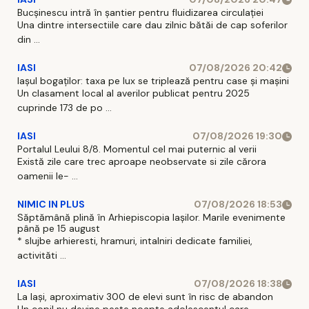
Bucșinescu intră în șantier pentru fluidizarea circulației
Una dintre intersectiile care dau zilnic bătăi de cap soferilor
din ...
IASI
07/08/2026 20:42
Iașul bogaților: taxa pe lux se triplează pentru case și mașini
Un clasament local al averilor publicat pentru 2025
cuprinde 173 de po ...
IASI
07/08/2026 19:30
Portalul Leului 8/8. Momentul cel mai puternic al verii
Există zile care trec aproape neobservate si zile cărora
oamenii le- ...
NIMIC IN PLUS
07/08/2026 18:53
Săptămână plină în Arhiepiscopia Iașilor. Marile evenimente
până pe 15 august
* slujbe arhieresti, hramuri, intalniri dedicate familiei,
activităti ...
IASI
07/08/2026 18:38
La Iași, aproximativ 300 de elevi sunt în risc de abandon