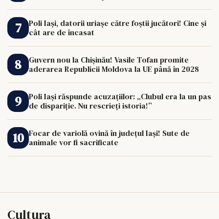
Poli Iași, datorii uriașe către foștii jucători! Cine și
cât are de încasat
Guvern nou la Chișinău! Vasile Tofan promite
aderarea Republicii Moldova la UE până în 2028
Poli Iași răspunde acuzațiilor: „Clubul era la un pas
de dispariție. Nu rescrieți istoria!”
Focar de variolă ovină în județul Iași! Sute de
animale vor fi sacrificate
Cultura