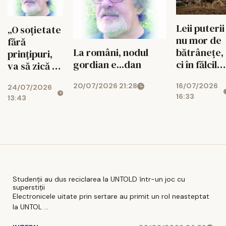
Leii puterii
„O soțietate
nu mor de
fără
bătrânețe,
La români, nodul
prințipuri,
ci în fălcile
gordian e...dan
va să zică că
celor tineri
nu le are!”...
16/07/2026
20/07/2026 21:28
24/07/2026
16:33
13:43
Studenții au dus reciclarea la UNTOLD într-un joc cu
superstiții
Electronicele uitate prin sertare au primit un rol neasteptat
la UNTOL ...