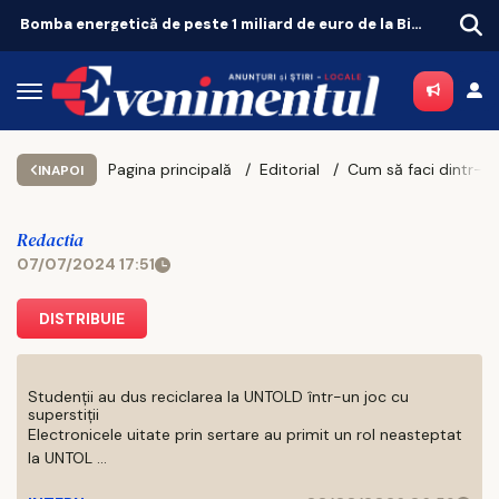
Examenul de specialitate pentru medici se schimbă radical din toamnă
Pagina principală
Editorial
INAPOI
Redactia
07/07/2024 17:51
DISTRIBUIE
Studenții au dus reciclarea la UNTOLD într-un joc cu
superstiții
Electronicele uitate prin sertare au primit un rol neasteptat
la UNTOL ...