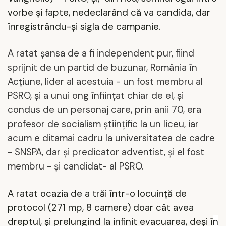
vorbe și fapte, nedeclarând că va candida, dar
înregistrându-și sigla de campanie.
A ratat șansa de a fi independent pur, fiind
sprijnit de un partid de buzunar, România în
Acțiune, lider al acestuia - un fost membru al
PSRO, și a unui ong înființat chiar de el, și
condus de un personaj care, prin anii 70, era
profesor de socialism științific la un liceu, iar
acum e ditamai cadru la universitatea de cadre
- SNSPA, dar și predicator adventist, și el fost
membru - și candidat- al PSRO.
A ratat ocazia de a trăi într-o locuință de
protocol (271 mp, 8 camere) doar cât avea
dreptul, și prelungind la infinit evacuarea, deși î
n