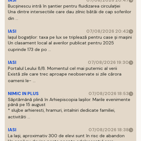
IASI
07/08/2026 20:47
Bucșinescu intră în șantier pentru fluidizarea circulației
Una dintre intersectiile care dau zilnic bătăi de cap soferilor
din ...
IASI
07/08/2026 20:42
Iașul bogaților: taxa pe lux se triplează pentru case și mașini
Un clasament local al averilor publicat pentru 2025
cuprinde 173 de po ...
IASI
07/08/2026 19:30
Portalul Leului 8/8. Momentul cel mai puternic al verii
Există zile care trec aproape neobservate si zile cărora
oamenii le- ...
NIMIC IN PLUS
07/08/2026 18:53
Săptămână plină în Arhiepiscopia Iașilor. Marile evenimente
până pe 15 august
* slujbe arhieresti, hramuri, intalniri dedicate familiei,
activităti ...
IASI
07/08/2026 18:38
La Iași, aproximativ 300 de elevi sunt în risc de abandon