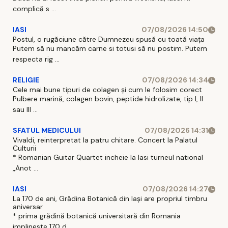
complică s ...
IASI
07/08/2026 14:50
Postul, o rugăciune către Dumnezeu spusă cu toată viața
Putem să nu mancăm carne si totusi să nu postim. Putem
respecta rig ...
RELIGIE
07/08/2026 14:34
Cele mai bune tipuri de colagen și cum le folosim corect
Pulbere marină, colagen bovin, peptide hidrolizate, tip I, II
sau III ...
SFATUL MEDICULUI
07/08/2026 14:31
Vivaldi, reinterpretat la patru chitare. Concert la Palatul
Culturii
* Romanian Guitar Quartet incheie la Iasi turneul national
„Anot ...
IASI
07/08/2026 14:27
La 170 de ani, Grădina Botanică din Iași are propriul timbru
aniversar
* prima grădină botanică universitară din Romania
implineste 170 d ...