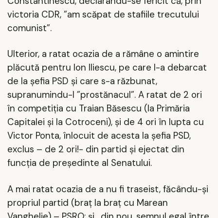
Constantinescu, declarându-se fericit că, prin
victoria CDR, ”am scăpat de stafiile trecutului
comunist”.
Ulterior, a ratat ocazia de a rămâne o amintire
plăcută pentru Ion Iliescu, pe care l-a debarcat
de la șefia PSD și care s-a răzbunat,
supranumindu-l ”prostănacul”. A ratat de 2 ori
în competiția cu Traian Băsescu (la Primăria
Capitalei și la Cotroceni), și de 4 ori în lupta cu
Victor Ponta, înlocuit de acesta la șefia PSD,
exclus – de 2 ori!- din partid și ejectat din
funcția de președinte al Senatului.
A mai ratat ocazia de a nu fi traseist, făcându-și
propriul partid (braț la braț cu Marean
Vanghelie) – PSRO; și,
din nou, semnul egal între