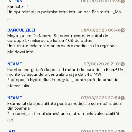
INTERN
08/08/2026 06:59
Bancul Zilei
Un optimist si un pesimist intră intr-un bar. Pesimistul: „Mai
...
BANCUL ZILEI
08/08/2026 06:46
Mega-poiect în Neamț! Se construiește un spital de
aproape 1,7 miliarde de lei, cu 469 de paturi
Unul dintre cele mai mari proiecte medicale din regiunea
Moldovei intr ...
NEAMT
07/08/2026 21:01
Bomba energetică de peste 1 miliard de euro de la Bicaz! Un
munte va ascunde o centrală uriașă de 340 MW
*compania Hydro Blue Energy Iasi, controlată de omul de
afaceri Iulia ...
NEAMT
07/08/2026 20:54
Examenul de specialitate pentru medici se schimbă radical
din toamnă
* in teorie, sistemul elimină una dintre marile vulnerabilităti
ale ...
IASI
07/08/2026 20:47