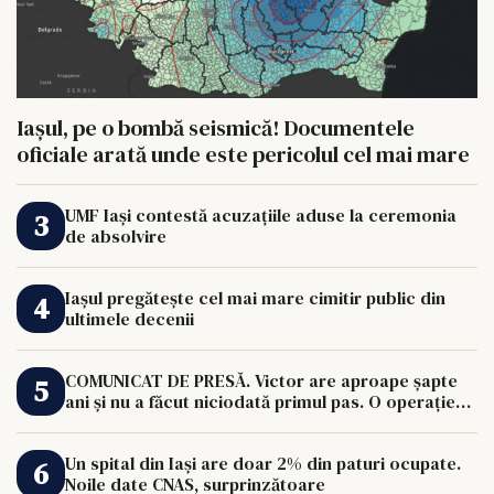
Iașul, pe o bombă seismică! Documentele
oficiale arată unde este pericolul cel mai mare
UMF Iași contestă acuzațiile aduse la ceremonia
de absolvire
Iașul pregătește cel mai mare cimitir public din
ultimele decenii
COMUNICAT DE PRESĂ. Victor are aproape șapte
ani și nu a făcut niciodată primul pas. O operație
de 33.000 de euro îi poate schimba viața.
Un spital din Iași are doar 2% din paturi ocupate.
Noile date CNAS, surprinzătoare