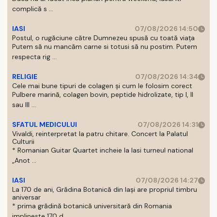
complică s ...
IASI
07/08/2026 14:50
Postul, o rugăciune către Dumnezeu spusă cu toată viața
Putem să nu mancăm carne si totusi să nu postim. Putem
respecta rig ...
RELIGIE
07/08/2026 14:34
Cele mai bune tipuri de colagen și cum le folosim corect
Pulbere marină, colagen bovin, peptide hidrolizate, tip I, II
sau III ...
SFATUL MEDICULUI
07/08/2026 14:31
Vivaldi, reinterpretat la patru chitare. Concert la Palatul
Culturii
* Romanian Guitar Quartet incheie la Iasi turneul national
„Anot ...
IASI
07/08/2026 14:27
La 170 de ani, Grădina Botanică din Iași are propriul timbru
aniversar
* prima grădină botanică universitară din Romania
implineste 170 d ...