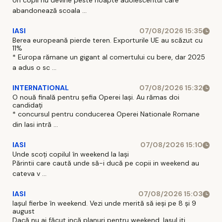
Un copil nu devine peste noapte adolescentul care
abandonează scoala ...
IASI
07/08/2026 15:35
Berea europeană pierde teren. Exporturile UE au scăzut cu
11%
* Europa rămane un gigant al comertului cu bere, dar 2025
a adus o sc ...
INTERNATIONAL
07/08/2026 15:32
O nouă finală pentru șefia Operei Iași. Au rămas doi
candidați
* concursul pentru conducerea Operei Nationale Romane
din Iasi intră ...
IASI
07/08/2026 15:10
Unde scoți copilul în weekend la Iași
Părintii care caută unde să-i ducă pe copii in weekend au
cateva v ...
IASI
07/08/2026 15:03
Iașul fierbe în weekend. Vezi unde merită să ieși pe 8 și 9
august
Dacă nu ai făcut incă planuri pentru weekend, Iasul iti