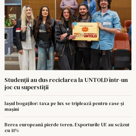
Studenții au dus reciclarea la UNTOLD într-un
joc cu superstiții
Iașul bogaților: taxa pe lux se triplează pentru case și
mașini
Berea europeană pierde teren. Exporturile UE au scăzut
cu 11%