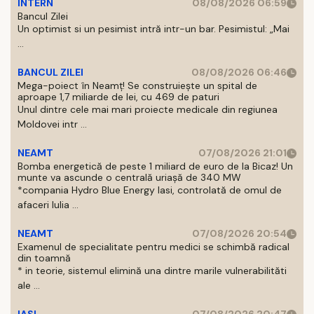
INTERN
08/08/2026 06:59
Bancul Zilei
Un optimist si un pesimist intră intr-un bar. Pesimistul: „Mai
...
BANCUL ZILEI
08/08/2026 06:46
Mega-poiect în Neamț! Se construiește un spital de
aproape 1,7 miliarde de lei, cu 469 de paturi
Unul dintre cele mai mari proiecte medicale din regiunea
Moldovei intr ...
NEAMT
07/08/2026 21:01
Bomba energetică de peste 1 miliard de euro de la Bicaz! Un
munte va ascunde o centrală uriașă de 340 MW
*compania Hydro Blue Energy Iasi, controlată de omul de
afaceri Iulia ...
NEAMT
07/08/2026 20:54
Examenul de specialitate pentru medici se schimbă radical
din toamnă
* in teorie, sistemul elimină una dintre marile vulnerabilităti
ale ...