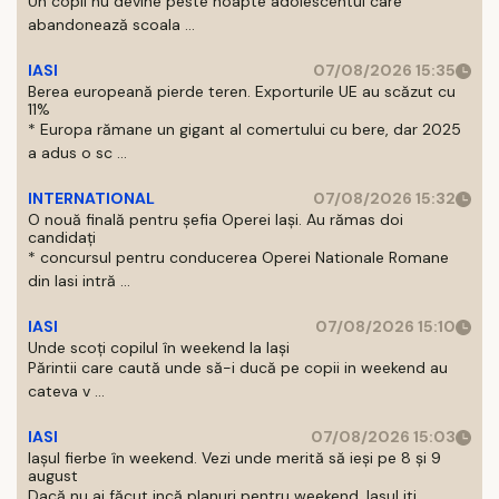
Un copil nu devine peste noapte adolescentul care
abandonează scoala ...
IASI
07/08/2026 15:35
Berea europeană pierde teren. Exporturile UE au scăzut cu
11%
* Europa rămane un gigant al comertului cu bere, dar 2025
a adus o sc ...
INTERNATIONAL
07/08/2026 15:32
O nouă finală pentru șefia Operei Iași. Au rămas doi
candidați
* concursul pentru conducerea Operei Nationale Romane
din Iasi intră ...
IASI
07/08/2026 15:10
Unde scoți copilul în weekend la Iași
Părintii care caută unde să-i ducă pe copii in weekend au
cateva v ...
IASI
07/08/2026 15:03
Iașul fierbe în weekend. Vezi unde merită să ieși pe 8 și 9
august
Dacă nu ai făcut incă planuri pentru weekend, Iasul iti