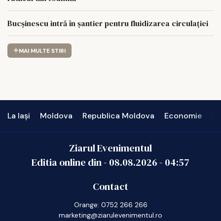
Bucșinescu intră în șantier pentru fluidizarea circulației
MAI MULTE STIRI
La Iași
Moldova
Republica Moldova
Economie
In
Ziarul Evenimentul
Editia online din -
08.08.2026
-
04:57
Contact
Orange: 0752 266 266
marketing@ziarulevenimentul.ro