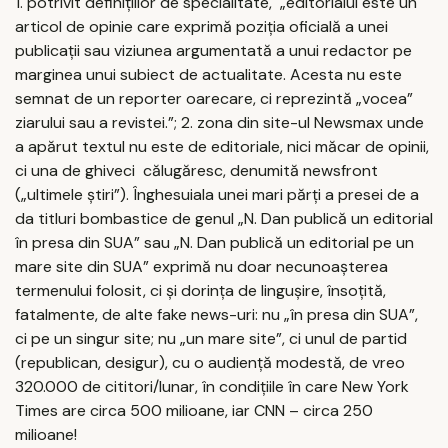
1. potrivit definițiilor de specialitate, „editorialul este un
articol de opinie care exprimă poziția oficială a unei
publicații sau viziunea argumentată a unui redactor pe
marginea unui subiect de actualitate. Acesta nu este
semnat de un reporter oarecare, ci reprezintă „vocea”
ziarului sau a revistei.”; 2. zona din site-ul Newsmax unde
a apărut textul nu este de editoriale, nici măcar de opinii,
ci una de ghiveci călugăresc, denumită newsfront
(„ultimele știri”). Înghesuiala unei mari părți a presei de a
da titluri bombastice de genul „N. Dan publică un editorial
în presa din SUA” sau „N. Dan publică un editorial pe un
mare site din SUA” exprimă nu doar necunoașterea
termenului folosit, ci și dorința de lingușire, însoțită,
fatalmente, de alte fake news-uri: nu „în presa din SUA”,
ci pe un singur site; nu „un mare site”, ci unul de partid
(republican, desigur), cu o audiență modestă, de vreo
320.000 de cititori/lunar, în condițiile în care New York
Times are circa 500 milioane, iar CNN – circa 250
milioane!