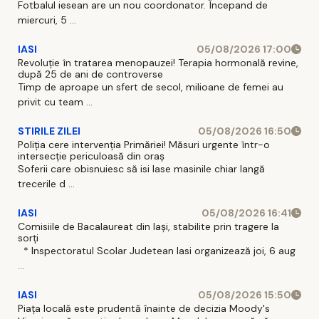
Fotbalul iesean are un nou coordonator. Începand de
miercuri, 5 ...
IASI
05/08/2026 17:00
Revoluție în tratarea menopauzei! Terapia hormonală revine,
după 25 de ani de controverse
Timp de aproape un sfert de secol, milioane de femei au
privit cu team ...
STIRILE ZILEI
05/08/2026 16:50
Poliția cere intervenția Primăriei! Măsuri urgente într-o
intersecție periculoasă din oraș
Soferii care obisnuiesc să isi lase masinile chiar langă
trecerile d ...
IASI
05/08/2026 16:41
Comisiile de Bacalaureat din Iași, stabilite prin tragere la
sorți
* Inspectoratul Scolar Judetean Iasi organizează joi, 6 aug
...
IASI
05/08/2026 15:50
Piața locală este prudentă înainte de decizia Moody's