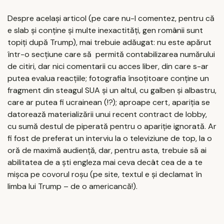
Despre același articol (pe care nu-l comentez, pentru că
e slab și conține și multe inexactități, gen românii sunt
topiți după Trump), mai trebuie adăugat: nu este apărut
într-o secțiune care să permită contabilizarea numărului
de citiri, dar nici comentarii cu acces liber, din care s-ar
putea evalua reacțiile; fotografia însoțitoare conține un
fragment din steagul SUA și un altul, cu galben și albastru,
care ar putea fi ucrainean (!?); aproape cert, apariția se
datorează materializării unui recent contract de lobby,
cu sumă destul de piperată pentru o apariție ignorată. Ar
fi fost de preferat un interviu la o televiziune de top, la o
oră de maximă audiență, dar, pentru asta, trebuie să ai
abilitatea de a ști engleza mai ceva decât cea de a te
mișca pe covorul roșu (pe site, textul e și declamat în
limba lui Trump – de o americancă!).