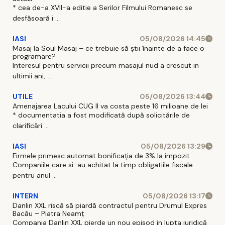
* cea de-a XVII-a editie a Serilor Filmului Romanesc se
desfăsoară i ...
IASI
05/08/2026 14:45
Masaj la Soul Masaj – ce trebuie să știi înainte de a face o
programare?
Interesul pentru servicii precum masajul nud a crescut in
ultimii ani, ...
UTILE
05/08/2026 13:44
Amenajarea Lacului CUG II va costa peste 16 milioane de lei
* documentatia a fost modificată după solicitările de
clarificări ...
IASI
05/08/2026 13:29
Firmele primesc automat bonificația de 3% la impozit
Companiile care si-au achitat la timp obligatiile fiscale
pentru anul ...
INTERN
05/08/2026 13:17
Danlin XXL riscă să piardă contractul pentru Drumul Expres
Bacău – Piatra Neamț
Compania Danlin XXL pierde un nou episod in lupta juridică