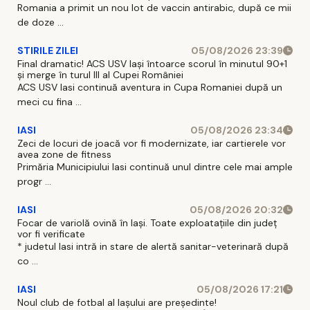
Romania a primit un nou lot de vaccin antirabic, după ce mii
de doze ...
STIRILE ZILEI
05/08/2026 23:39
Final dramatic! ACS USV Iași întoarce scorul în minutul 90+1
și merge în turul III al Cupei României
ACS USV Iasi continuă aventura in Cupa Romaniei după un
meci cu fina ...
IASI
05/08/2026 23:34
Zeci de locuri de joacă vor fi modernizate, iar cartierele vor
avea zone de fitness
Primăria Municipiului Iasi continuă unul dintre cele mai ample
progr ...
IASI
05/08/2026 20:32
Focar de variolă ovină în Iași. Toate exploatațiile din județ
vor fi verificate
* judetul Iasi intră in stare de alertă sanitar-veterinară după
co ...
IASI
05/08/2026 17:21
Noul club de fotbal al Iașului are președinte!