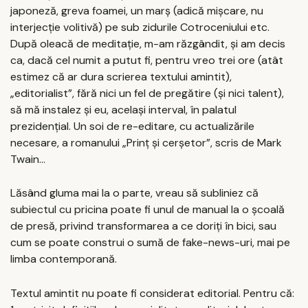
japoneză, greva foamei, un marș (adică mișcare, nu
interjecție volitivă) pe sub zidurile Cotroceniului etc.
După oleacă de meditație, m-am răzgândit, și am decis
ca, dacă cel numit a putut fi, pentru vreo trei ore (atât
estimez că ar dura scrierea textului amintit),
„editorialist”, fără nici un fel de pregătire (și nici talent),
să mă instalez și eu, același interval, în palatul
prezidențial. Un soi de re-editare, cu actualizările
necesare, a romanului „Prinț și cerșetor”, scris de Mark
Twain...
Lăsând gluma mai la o parte, vreau să subliniez că
subiectul cu pricina poate fi unul de manual la o școală
de presă, privind transformarea a ce doriți în bici, sau
cum se poate construi o sumă de fake-news-uri, mai pe
limba contemporană.
Textul amintit nu poate fi considerat editorial. Pentru că: