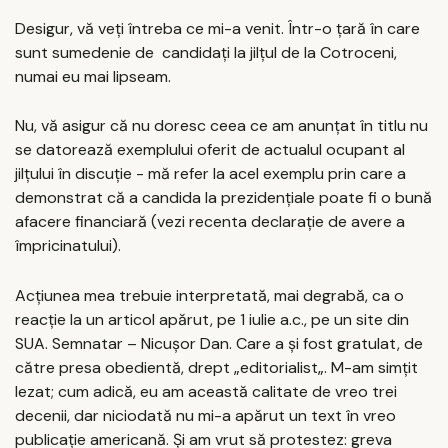
Desigur, vă veți întreba ce mi-a venit. Într-o țară în care
sunt sumedenie de candidați la jilțul de la Cotroceni,
numai eu mai lipseam.
Nu, vă asigur că nu doresc ceea ce am anunțat în titlu nu
se datorează exemplului oferit de actualul ocupant al
jilțului în discuție - mă refer la acel exemplu prin care a
demonstrat că a candida la prezidențiale poate fi o bună
afacere financiară (vezi recenta declarație de avere a
împricinatului).
Acțiunea mea trebuie interpretată, mai degrabă, ca o
reacție la un articol apărut, pe 1 iulie a.c., pe un site din
SUA. Semnatar – Nicușor Dan. Care a și fost gratulat, de
către presa obedientă, drept „editorialist„. M-am simțit
lezat; cum adică, eu am această calitate de vreo trei
decenii, dar niciodată nu mi-a apărut un text în vreo
publicație americană. Și am vrut să protestez: greva