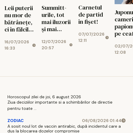
Carnetul
Summitt-
Leii puterii
Juponu
de partid
urile, tot
nu mor de
cameris
în fișet!
mai iluzorii
bătrânețe,
papion
și mai
ci în fălcile
pe cea
07/07/2026
derizorii
celor tineri
groasă
12:11
12/07/2026
16/07/2026
02/07/
20:57
16:33
12:08
Horoscopul zilei de joi, 6 august 2026
Ziua deciziilor importante si a schimbărilor de directie
pentru toate ...
ZODIAC
06/08/2026 01:44
A sosit noul lot de vaccin antirabic, după incidentul care a
dus la blocarea dozelor compromise