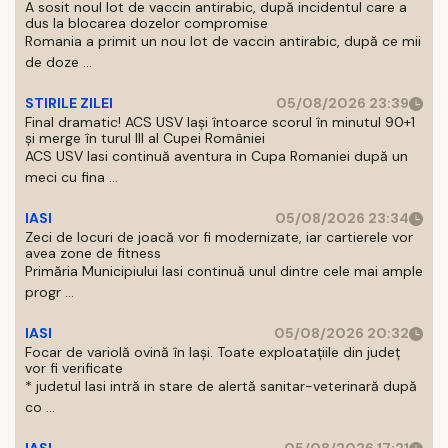
A sosit noul lot de vaccin antirabic, după incidentul care a
dus la blocarea dozelor compromise
Romania a primit un nou lot de vaccin antirabic, după ce mii
de doze ...
STIRILE ZILEI
05/08/2026 23:39
Final dramatic! ACS USV Iași întoarce scorul în minutul 90+1
și merge în turul III al Cupei României
ACS USV Iasi continuă aventura in Cupa Romaniei după un
meci cu fina ...
IASI
05/08/2026 23:34
Zeci de locuri de joacă vor fi modernizate, iar cartierele vor
avea zone de fitness
Primăria Municipiului Iasi continuă unul dintre cele mai ample
progr ...
IASI
05/08/2026 20:32
Focar de variolă ovină în Iași. Toate exploatațiile din județ
vor fi verificate
* judetul Iasi intră in stare de alertă sanitar-veterinară după
co ...