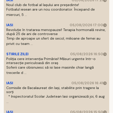
IASI
05/08/2026 17:21
Noul club de fotbal al Iașului are președinte!
Fotbalul iesean are un nou coordonator. Începand de
miercuri, 5 ...
IASI
05/08/2026 17:00
Revoluție în tratarea menopauzei! Terapia hormonală revine,
după 25 de ani de controverse
Timp de aproape un sfert de secol, milioane de femei au
privit cu team ...
STIRILE ZILEI
05/08/2026 16:50
Poliția cere intervenția Primăriei! Măsuri urgente într-o
intersecție periculoasă din oraș
Soferii care obisnuiesc să isi lase masinile chiar langă
trecerile d ...
IASI
05/08/2026 16:41
Comisiile de Bacalaureat din Iași, stabilite prin tragere la
sorți
* Inspectoratul Scolar Judetean Iasi organizează joi, 6 aug
...
IASI
05/08/2026 15:50