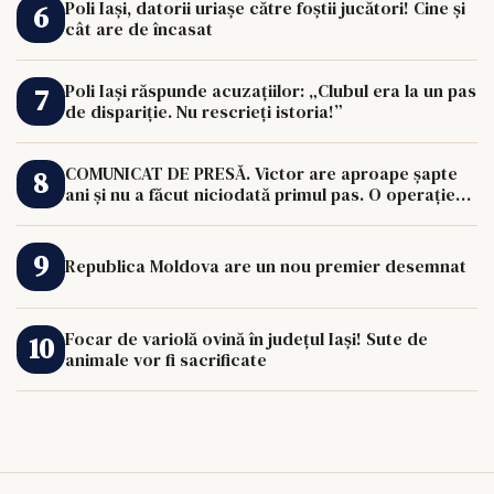
Poli Iași, datorii uriașe către foștii jucători! Cine și
cât are de încasat
Poli Iași răspunde acuzațiilor: „Clubul era la un pas
de dispariție. Nu rescrieți istoria!”
COMUNICAT DE PRESĂ. Victor are aproape șapte
ani și nu a făcut niciodată primul pas. O operație
de 33.000 de euro îi poate schimba viața.
Republica Moldova are un nou premier desemnat
Focar de variolă ovină în județul Iași! Sute de
animale vor fi sacrificate