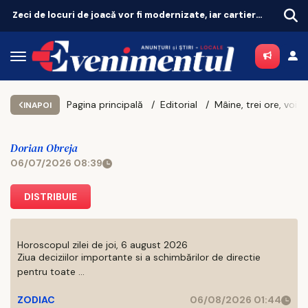
Zeci de locuri de joacă vor fi modernizate, iar cartierele vor avea zone de fitness
Pagina principală
Editorial
M
INAPOI
Dorian Obreja
06/07/2026 08:39
DISTRIBUIE
Horoscopul zilei de joi, 6 august 2026
Ziua deciziilor importante si a schimbărilor de directie
pentru toate ...
ZODIAC
06/08/2026 01:44