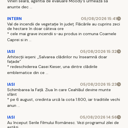
Vineri seară, agentia de evaluare Moody's urmează să
anunte dec ...
INTERN
05/08/2026 15:41
Val de incendii de vegetație în județ. Flăcările au cuprins zeci
de hectare în doar câteva ore
* cele mai grave incendii s-au produs in comuna Coarnele
Caprei si in ...
IASI
05/08/2026 15:32
Arhitecții ieșeni: „Salvarea clădirilor nu înseamnă doar
fațade”
* redeschiderea Casei Kieser, una dintre clădirile
emblematice din ce ...
IASI
05/08/2026 15:23
Schimbarea la Față. Ziua în care Ceahlăul devine munte
sfânt
* pe 6 august, credinta urcă la cota 1.800, iar traditiile vechi
anun ...
IASI
05/08/2026 14:56
Au început Serile Filmului Românesc. Vezi programul zilei de
astăzi