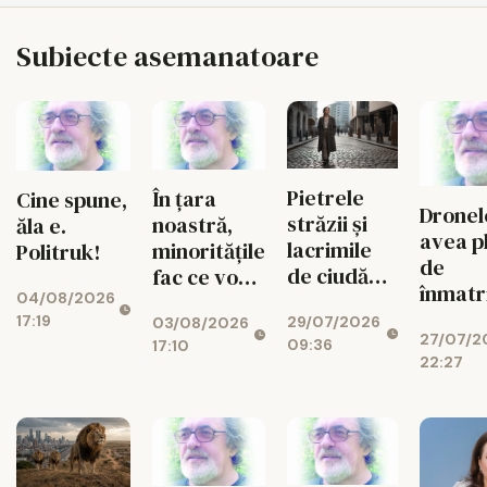
Subiecte asemanatoare
Pietrele
În țara
Cine spune,
Dronel
străzii și
noastră,
ăla e.
avea p
lacrimile
minoritățile
Politruk!
de
de ciudă
fac ce vor
înmatr
ale
04/08/2026
ele?
Suede
17:19
29/07/2026
oamenilor
03/08/2026
27/07/2
09:36
17:10
de carton
22:27