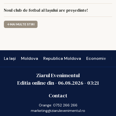
Noul club de fotbal al Iașului are președinte!
MAI MULTE STIRI
La Iași
Moldova
Republica Moldova
Economie
In
Ziarul Evenimentul
Editia online din -
06.08.2026
-
03:21
Contact
Orange: 0752 266 266
marketing@ziarulevenimentul.ro