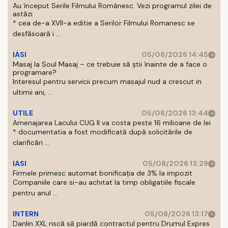
Au început Serile Filmului Românesc. Vezi programul zilei de
astăzi
* cea de-a XVII-a editie a Serilor Filmului Romanesc se
desfăsoară i ...
IASI
05/08/2026 14:45
Masaj la Soul Masaj – ce trebuie să știi înainte de a face o
programare?
Interesul pentru servicii precum masajul nud a crescut in
ultimii ani, ...
UTILE
05/08/2026 13:44
Amenajarea Lacului CUG II va costa peste 16 milioane de lei
* documentatia a fost modificată după solicitările de
clarificări ...
IASI
05/08/2026 13:29
Firmele primesc automat bonificația de 3% la impozit
Companiile care si-au achitat la timp obligatiile fiscale
pentru anul ...
INTERN
05/08/2026 13:17
Danlin XXL riscă să piardă contractul pentru Drumul Expres